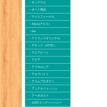
・ サングラス
・ ボート用品
・ アイスフォーゲル
・ Abyss(アビス）
・ ima
・ アイランドオリジナル
・ アチック（ATTIC）
・ アクアビット
・ アグア
・ アブガルシア
・ アルフハイト
・ アユムプロダクト
・ アンクルジョッシュ
・ アーボガスト
・ AHPLマッディーバニー