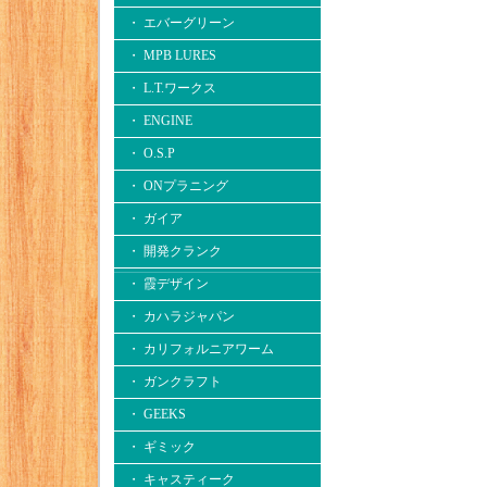
・ エバーグリーン
・ MPB LURES
・ L.T.ワークス
・ ENGINE
・ O.S.P
・ ONプラニング
・ ガイア
・ 開発クランク
・ 霞デザイン
・ カハラジャパン
・ カリフォルニアワーム
・ ガンクラフト
・ GEEKS
・ ギミック
・ キャスティーク