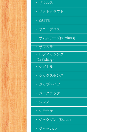
・ ザウルス
・ ザクトクラフト
・ ZAPPU
・ サニーブロス
・ サムルアーズ(sumlures)
・ サワムラ
・ 13フィッシング
（13Fishing）
・ シグナル
・ シックスセンス
・ ジップベイツ
・ ジークラック
・ シマノ
・ シモツケ
・ ジャクソン（Qu-on）
・ ジャッカル