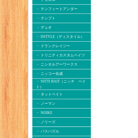
・ テンフィートアンダー
・ テンプト
・ デュオ
・ DSTYLE（ディスタイル）
・ ドランクレイジー
・ トリニティカスタムベイツ
・ ニシネルアーワークス
・ ニッコー化成
・ NITTI BAIT（ニッチ ベイ
ト）
・ ネットベイト
・ ノーマン
・ NOIKE
・ ノリーズ
・ バスパズル