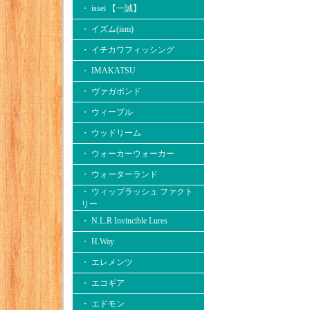
・ issei 【一誠】
・ イズム(ism)
・ イチカワフィッシング
・ IMAKATSU
・ ヴァガボンド
・ ウィーブル
・ ウッドリーム
・ ウォーカーウォーカー
・ ウォーターランド
・ ウィップラッシュ ファクト
リー
・ N.L.R Invincible Lures
・ H.Way
・ エレメンツ
・ エコギア
・ エドモン