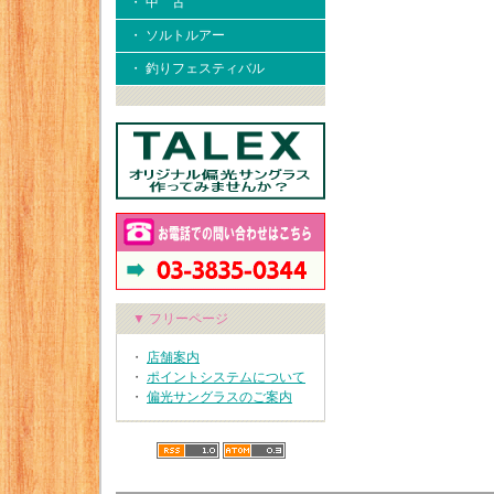
・ 中 古
・ ソルトルアー
・ 釣りフェスティバル
▼ フリーページ
・
店舗案内
・
ポイントシステムについて
・
偏光サングラスのご案内