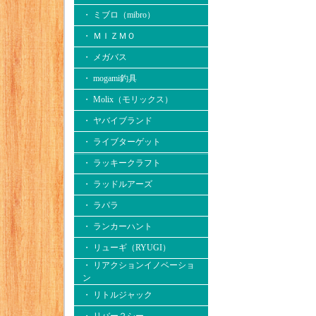
・ ミブロ（mibro）
・ ＭＩＺＭＯ
・ メガバス
・ mogami釣具
・ Molix（モリックス）
・ ヤバイブランド
・ ライブターゲット
・ ラッキークラフト
・ ラッドルアーズ
・ ラパラ
・ ランカーハント
・ リューギ（RYUGI）
・ リアクションイノベーショ
ン
・ リトルジャック