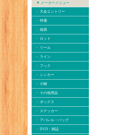
▼ メーカーメニュー
・ 大会エントリー
・ 特価
・ 福袋
・ ロッド
・ リール
・ ライン
・ フック
・ シンカー
・ 小物
・ その他用品
・ ボックス
・ ステッカー
・ アパレル・バッグ
・ DVD・雑誌