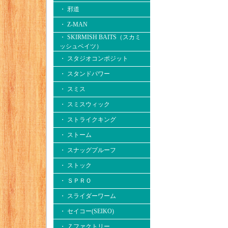
・ 邪道
・ Z-MAN
・ SKIRMISH BAITS（スカミ
ッシュベイツ）
・ スタジオコンポジット
・ スタンドパワー
・ スミス
・ スミスウィック
・ ストライクキング
・ ストーム
・ スナッグプルーフ
・ ストック
・ ＳＰＲＯ
・ スライダーワーム
・ セイコー(SEIKO)
・ Ｚファクトリー