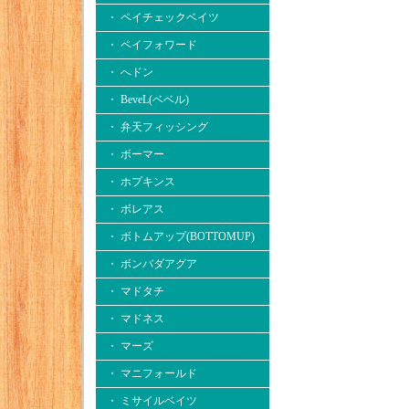
・ ペイチェックベイツ
・ ペイフォワード
・ へドン
・ BeveL(ベベル)
・ 弁天フィッシング
・ ボーマー
・ ホプキンス
・ ボレアス
・ ボトムアップ(BOTTOMUP)
・ ボンバダアグア
・ マドタチ
・ マドネス
・ マーズ
・ マニフォールド
・ ミサイルベイツ