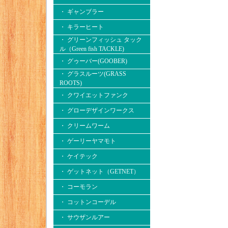
・ ギャンブラー
・ キラーヒート
・ グリーンフィッシュ タック
ル（Green fish TACKLE)
・ グゥーバー(GOOBER)
・ グラスルーツ(GRASS
ROOTS)
・ クワイエットファンク
・ グローデザインワークス
・ クリームワーム
・ ゲーリーヤマモト
・ ケイテック
・ ゲットネット（GETNET）
・ コーモラン
・ コットンコーデル
・ サウザンルアー