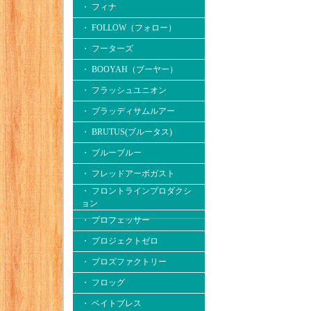
・ フィナ
・ FOLLOW（フォロー）
・ フーターズ
・ BOOYAH（ブーヤー）
・ フラッシュユニオン
・ ブラッディサムルアー
・ BRUTUS(ブルータス)
・ ブルーブルー
・ フレッドアーボガスト
・ フロントラインプロダクシ
ョン
・ プロフェッサー
・ プロジェクトゼロ
・ プロズファクトリー
・ フロッグ
・ ベイトブレス