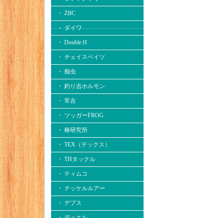
・ ZBC
・ ダイワ
・ Double.H
・ チェイスベイツ
・ 痴虫
・ 釣り吉ホルモン
・ 常吉
・ ツッガーFROG
・ 椿研究所
・ TEX（テックス）
・ THタックル
・ ティムコ
・ テッケルルアー
・ デプス
・ デュエル