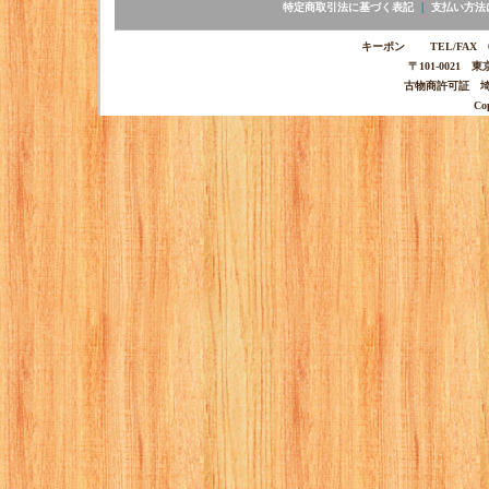
特定商取引法に基づく表記
｜
支払い方法
キーポン TEL/FAX 03-
〒101-0021 
古物商許可証 埼玉
Co