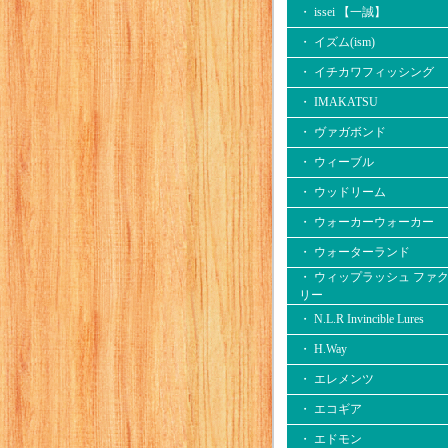
・ issei 【一誠】
・ イズム(ism)
・ イチカワフィッシング
・ IMAKATSU
・ ヴァガボンド
・ ウィーブル
・ ウッドリーム
・ ウォーカーウォーカー
・ ウォーターランド
・ ウィップラッシュ ファ
リー
・ N.L.R Invincible Lures
・ H.Way
・ エレメンツ
・ エコギア
・ エドモン