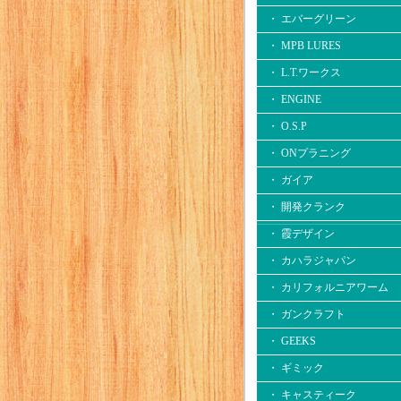
・ エバーグリーン
・ MPB LURES
・ L.T.ワークス
・ ENGINE
・ O.S.P
・ ONプラニング
・ ガイア
・ 開発クランク
・ 霞デザイン
・ カハラジャパン
・ カリフォルニアワーム
・ ガンクラフト
・ GEEKS
・ ギミック
・ キャスティーク