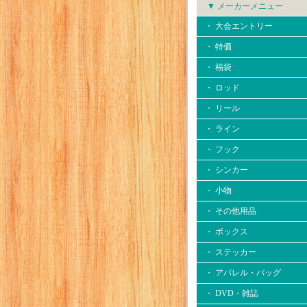
▼ メーカーメニュー
・ 大会エントリー
・ 特価
・ 福袋
・ ロッド
・ リール
・ ライン
・ フック
・ シンカー
・ 小物
・ その他用品
・ ボックス
・ ステッカー
・ アパレル・バッグ
・ DVD・雑誌