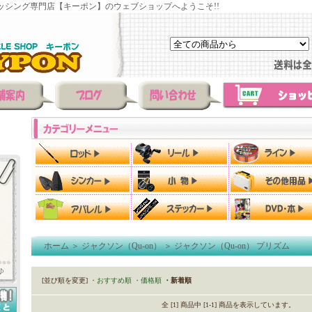
ッシング専門店【キーポン】のウェブショップへようこそ!!
ホーム
＞
ジャクソン（Qu-on）
＞
ジャクソン（Qu-on） プリズム
[並び順を変更]
・おすすめ順
・価格順
・新着順
全 [1] 商品中 [1-1] 商品を表示しています。