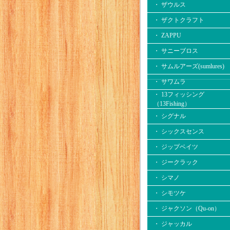
・ ザウルス
・ ザクトクラフト
・ ZAPPU
・ サニーブロス
・ サムルアーズ(sumlures)
・ サワムラ
・ 13フィッシング
（13Fishing）
・ シグナル
・ シックスセンス
・ ジップベイツ
・ ジークラック
・ シマノ
・ シモツケ
・ ジャクソン（Qu-on）
・ ジャッカル