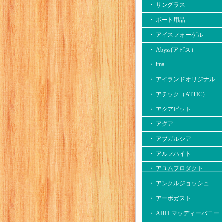
・ サングラス
・ ボート用品
・ アイスフォーゲル
・ Abyss(アビス）
・ ima
・ アイランドオリジナル
・ アチック（ATTIC）
・ アクアビット
・ アグア
・ アブガルシア
・ アルフハイト
・ アユムプロダクト
・ アンクルジョッシュ
・ アーボガスト
・ AHPLマッディーバニー