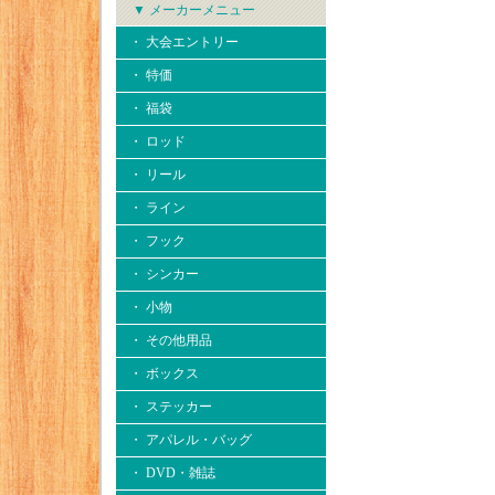
▼ メーカーメニュー
・ 大会エントリー
・ 特価
・ 福袋
・ ロッド
・ リール
・ ライン
・ フック
・ シンカー
・ 小物
・ その他用品
・ ボックス
・ ステッカー
・ アパレル・バッグ
・ DVD・雑誌