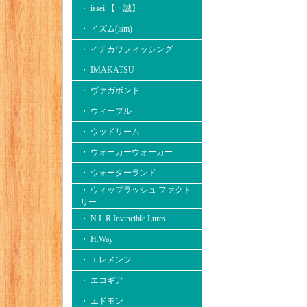
・ issei 【一誠】
・ イズム(ism)
・ イチカワフィッシング
・ IMAKATSU
・ ヴァガボンド
・ ウィーブル
・ ウッドリーム
・ ウォーカーウォーカー
・ ウォーターランド
・ ウィップラッシュ ファクト
リー
・ N.L.R Invincible Lures
・ H.Way
・ エレメンツ
・ エコギア
・ エドモン