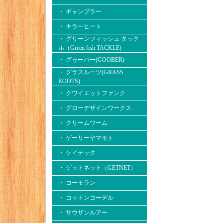
・ ギャンブラー
・ キラーヒート
・ グリーンフィッシュ タック
ル（Green fish TACKLE)
・ グゥーバー(GOOBER)
・ グラスルーツ(GRASS
ROOTS)
・ クワイエットファンク
・ グローデザインワークス
・ クリームワーム
・ ゲーリーヤマモト
・ ケイテック
・ ゲットネット（GETNET）
・ コーモラン
・ コットンコーデル
・ サウザンルアー