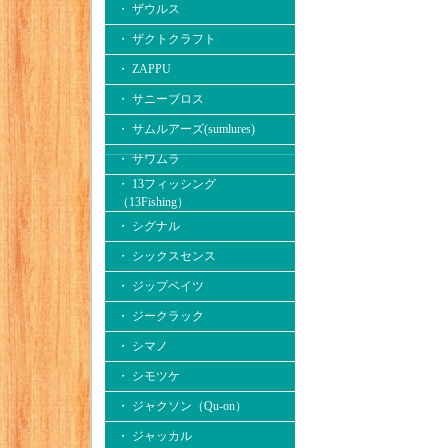
・ ザウルス
・ ザクトクラフト
・ ZAPPU
・ サニーブロス
・ サムルアーズ(sumlures)
・ サワムラ
・ 13フィッシング
（13Fishing）
・ シグナル
・ シックスセンス
・ ジップベイツ
・ ジークラック
・ シマノ
・ シモツケ
・ ジャクソン（Qu-on）
・ ジャッカル