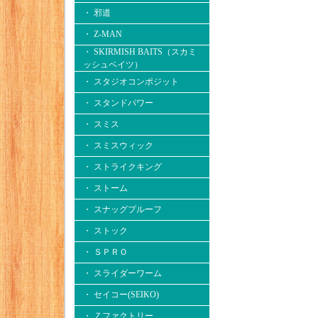
・ 邪道
・ Z-MAN
・ SKIRMISH BAITS（スカミ
ッシュベイツ）
・ スタジオコンポジット
・ スタンドパワー
・ スミス
・ スミスウィック
・ ストライクキング
・ ストーム
・ スナッグプルーフ
・ ストック
・ ＳＰＲＯ
・ スライダーワーム
・ セイコー(SEIKO)
・ Ｚファクトリー