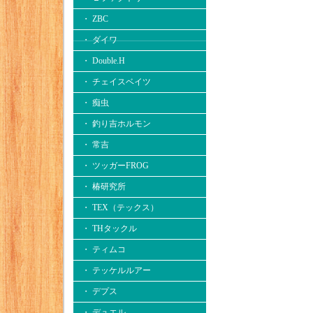
・ ZBC
・ ダイワ
・ Double.H
・ チェイスベイツ
・ 痴虫
・ 釣り吉ホルモン
・ 常吉
・ ツッガーFROG
・ 椿研究所
・ TEX（テックス）
・ THタックル
・ ティムコ
・ テッケルルアー
・ デプス
・ デュエル