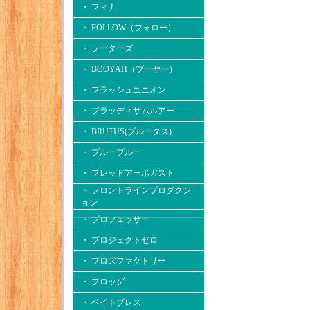
・ フィナ
・ FOLLOW（フォロー）
・ フーターズ
・ BOOYAH（ブーヤー）
・ フラッシュユニオン
・ ブラッディサムルアー
・ BRUTUS(ブルータス)
・ ブルーブルー
・ フレッドアーボガスト
・ フロントラインプロダクシ
ョン
・ プロフェッサー
・ プロジェクトゼロ
・ プロズファクトリー
・ フロッグ
・ ベイトブレス