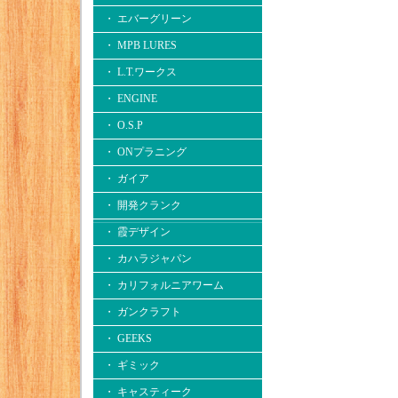
・ エバーグリーン
・ MPB LURES
・ L.T.ワークス
・ ENGINE
・ O.S.P
・ ONプラニング
・ ガイア
・ 開発クランク
・ 霞デザイン
・ カハラジャパン
・ カリフォルニアワーム
・ ガンクラフト
・ GEEKS
・ ギミック
・ キャスティーク