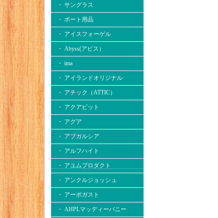
・ サングラス
・ ボート用品
・ アイスフォーゲル
・ Abyss(アビス）
・ ima
・ アイランドオリジナル
・ アチック（ATTIC）
・ アクアビット
・ アグア
・ アブガルシア
・ アルフハイト
・ アユムプロダクト
・ アンクルジョッシュ
・ アーボガスト
・ AHPLマッディーバニー