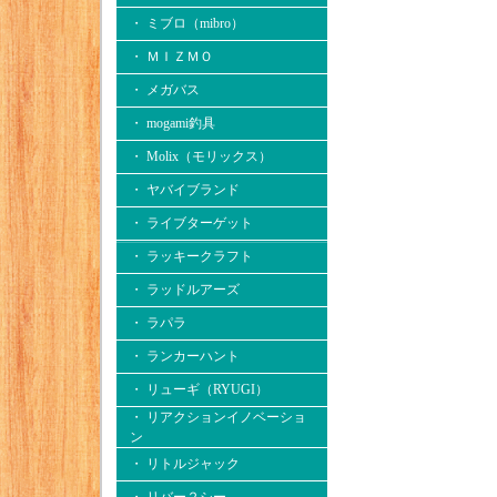
・ ミブロ（mibro）
・ ＭＩＺＭＯ
・ メガバス
・ mogami釣具
・ Molix（モリックス）
・ ヤバイブランド
・ ライブターゲット
・ ラッキークラフト
・ ラッドルアーズ
・ ラパラ
・ ランカーハント
・ リューギ（RYUGI）
・ リアクションイノベーショ
ン
・ リトルジャック