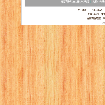
特定商取引法に基づく表記
｜
支払い方法
キーポン TEL/FAX 03-
〒101-0021 
古物商許可証 埼玉
Co