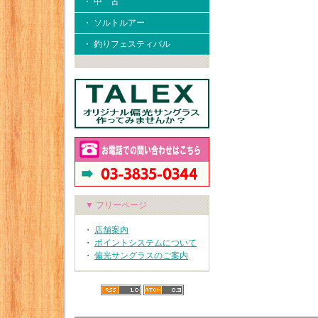
・ 中 古
・ ソルトルアー
・ 釣りフェスティバル
▼ フリーページ
・
店舗案内
・
ポイントシステムについて
・
偏光サングラスのご案内