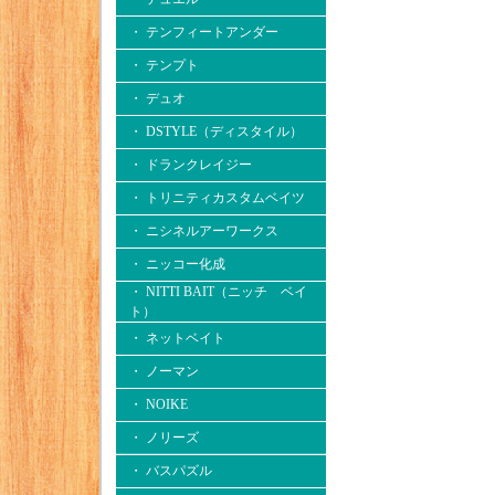
・ テンフィートアンダー
・ テンプト
・ デュオ
・ DSTYLE（ディスタイル）
・ ドランクレイジー
・ トリニティカスタムベイツ
・ ニシネルアーワークス
・ ニッコー化成
・ NITTI BAIT（ニッチ ベイ
ト）
・ ネットベイト
・ ノーマン
・ NOIKE
・ ノリーズ
・ バスパズル