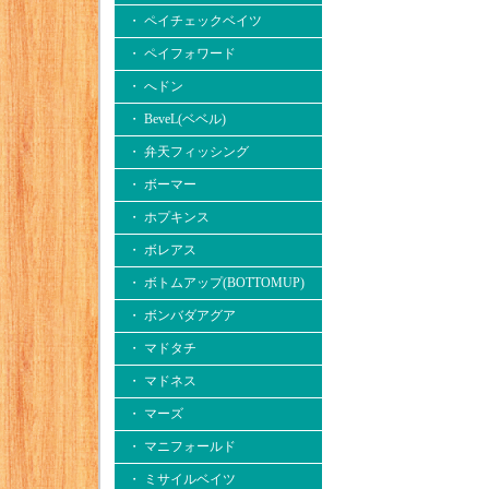
・ ペイチェックベイツ
・ ペイフォワード
・ へドン
・ BeveL(ベベル)
・ 弁天フィッシング
・ ボーマー
・ ホプキンス
・ ボレアス
・ ボトムアップ(BOTTOMUP)
・ ボンバダアグア
・ マドタチ
・ マドネス
・ マーズ
・ マニフォールド
・ ミサイルベイツ