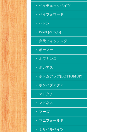
・ ペイチェックベイツ
・ ペイフォワード
・ へドン
・ BeveL(ベベル)
・ 弁天フィッシング
・ ボーマー
・ ホプキンス
・ ボレアス
・ ボトムアップ(BOTTOMUP)
・ ボンバダアグア
・ マドタチ
・ マドネス
・ マーズ
・ マニフォールド
・ ミサイルベイツ