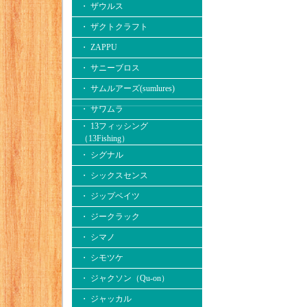
・ ザウルス
・ ザクトクラフト
・ ZAPPU
・ サニーブロス
・ サムルアーズ(sumlures)
・ サワムラ
・ 13フィッシング
（13Fishing）
・ シグナル
・ シックスセンス
・ ジップベイツ
・ ジークラック
・ シマノ
・ シモツケ
・ ジャクソン（Qu-on）
・ ジャッカル