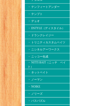
・ テンフィートアンダー
・ テンプト
・ デュオ
・ DSTYLE（ディスタイル）
・ ドランクレイジー
・ トリニティカスタムベイツ
・ ニシネルアーワークス
・ ニッコー化成
・ NITTI BAIT（ニッチ ベイ
ト）
・ ネットベイト
・ ノーマン
・ NOIKE
・ ノリーズ
・ バスパズル