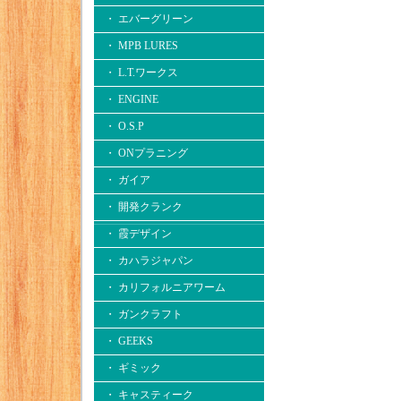
・ エバーグリーン
・ MPB LURES
・ L.T.ワークス
・ ENGINE
・ O.S.P
・ ONプラニング
・ ガイア
・ 開発クランク
・ 霞デザイン
・ カハラジャパン
・ カリフォルニアワーム
・ ガンクラフト
・ GEEKS
・ ギミック
・ キャスティーク