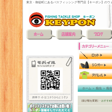
東京・御徒町にあるバスフィッシング専門店【キーポン】のウェ
ホーム
＞
痴虫
＞
痴
[並び順を変更]
・おすすめ