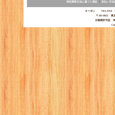
特定商取引法に基づく表記
｜
支払い方法
キーポン TEL/FAX 03-
〒101-0021 
古物商許可証 埼玉
Co