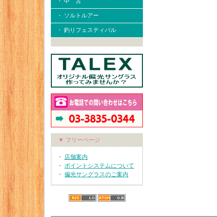
・ 中 古
・ ソルトルアー
・ 釣りフェスティバル
▼ フリーページ
・
店舗案内
・
ポイントシステムについて
・
偏光サングラスのご案内