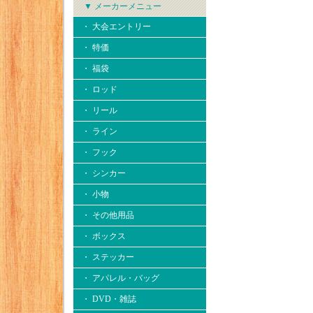
▼ メーカーメニュー
・ 大会エントリー
・ 特価
・ 福袋
・ ロッド
・ リール
・ ライン
・ フック
・ シンカー
・ 小物
・ その他用品
・ ボックス
・ ステッカー
・ アパレル・バッグ
・ DVD・雑誌