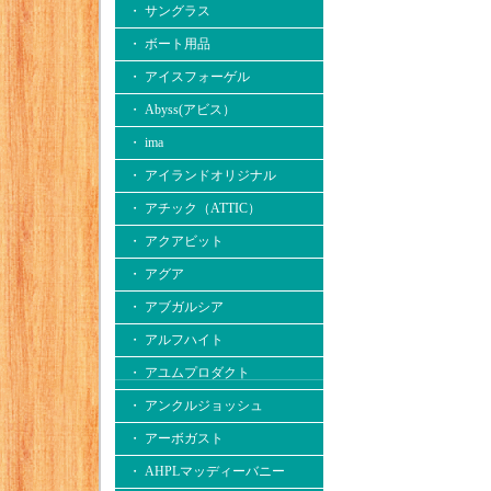
・ サングラス
・ ボート用品
・ アイスフォーゲル
・ Abyss(アビス）
・ ima
・ アイランドオリジナル
・ アチック（ATTIC）
・ アクアビット
・ アグア
・ アブガルシア
・ アルフハイト
・ アユムプロダクト
・ アンクルジョッシュ
・ アーボガスト
・ AHPLマッディーバニー