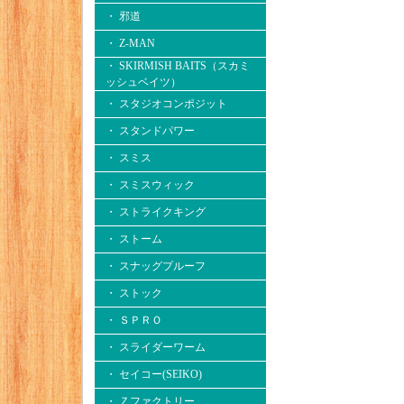
・ 邪道
・ Z-MAN
・ SKIRMISH BAITS（スカミ
ッシュベイツ）
・ スタジオコンポジット
・ スタンドパワー
・ スミス
・ スミスウィック
・ ストライクキング
・ ストーム
・ スナッグプルーフ
・ ストック
・ ＳＰＲＯ
・ スライダーワーム
・ セイコー(SEIKO)
・ Ｚファクトリー