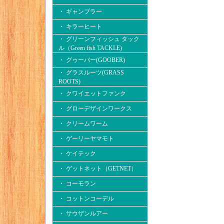
・ ギャンブラー
・ キラーヒート
・ グリーンフィッシュ タック
ル（Green fish TACKLE)
・ グゥーバー(GOOBER)
・ グラスルーツ(GRASS
ROOTS)
・ クワイエットファンク
・ グローデザインワークス
・ クリームワーム
・ ゲーリーヤマモト
・ ケイテック
・ ゲットネット（GETNET）
・ コーモラン
・ コットンコーデル
・ サウザンルアー