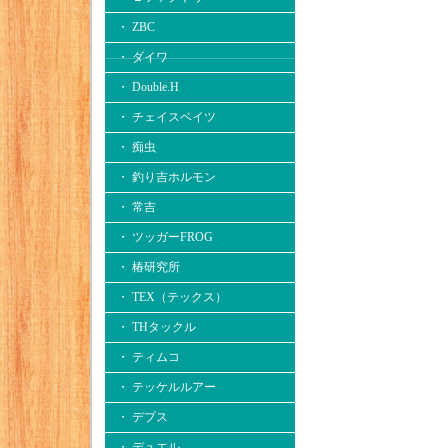
・ ZBC
・ ダイワ
・ Double.H
・ チェイスベイツ
・ 痴虫
・ 釣り吉ホルモン
・ 常吉
・ ツッガーFROG
・ 椿研究所
・ TEX（テックス）
・ THタックル
・ ティムコ
・ テッケルルアー
・ デプス
・ デュエル