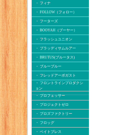
・ フィナ
・ FOLLOW（フォロー）
・ フーターズ
・ BOOYAH（ブーヤー）
・ フラッシュユニオン
・ ブラッディサムルアー
・ BRUTUS(ブルータス)
・ ブルーブルー
・ フレッドアーボガスト
・ フロントラインプロダクシ
ョン
・ プロフェッサー
・ プロジェクトゼロ
・ プロズファクトリー
・ フロッグ
・ ベイトブレス