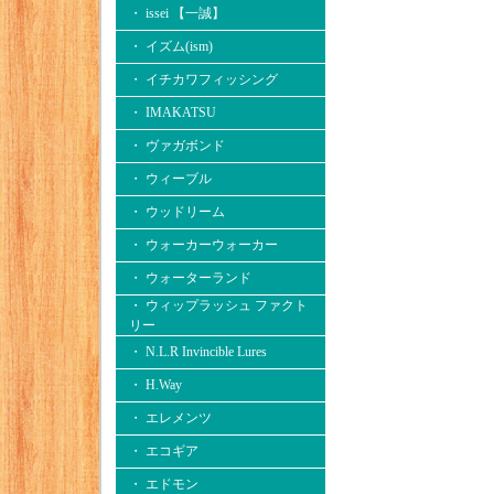
・ issei 【一誠】
・ イズム(ism)
・ イチカワフィッシング
・ IMAKATSU
・ ヴァガボンド
・ ウィーブル
・ ウッドリーム
・ ウォーカーウォーカー
・ ウォーターランド
・ ウィップラッシュ ファクト
リー
・ N.L.R Invincible Lures
・ H.Way
・ エレメンツ
・ エコギア
・ エドモン