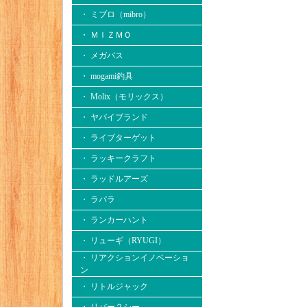
・ ミブロ（mibro）
・ ＭＩＺＭＯ
・ メガバス
・ mogami釣具
・ Molix（モリックス）
・ ヤバイブランド
・ ライブターゲット
・ ラッキークラフト
・ ラッドルアーズ
・ ラパラ
・ ランカーハント
・ リューギ（RYUGI）
・ リアクションイノベーショ
ン
・ リトルジャック