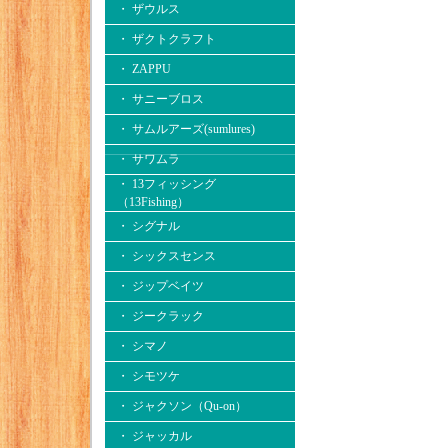
・ ザウルス
・ ザクトクラフト
・ ZAPPU
・ サニーブロス
・ サムルアーズ(sumlures)
・ サワムラ
・ 13フィッシング
（13Fishing）
・ シグナル
・ シックスセンス
・ ジップベイツ
・ ジークラック
・ シマノ
・ シモツケ
・ ジャクソン（Qu-on）
・ ジャッカル