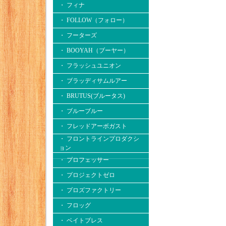
・ フィナ
・ FOLLOW（フォロー）
・ フーターズ
・ BOOYAH（ブーヤー）
・ フラッシュユニオン
・ ブラッディサムルアー
・ BRUTUS(ブルータス)
・ ブルーブルー
・ フレッドアーボガスト
・ フロントラインプロダクシ
ョン
・ プロフェッサー
・ プロジェクトゼロ
・ プロズファクトリー
・ フロッグ
・ ベイトブレス