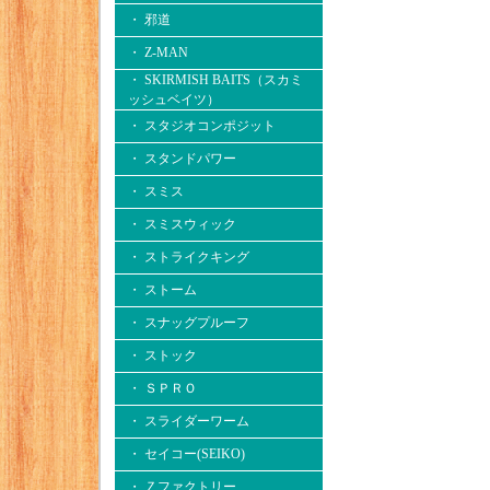
・ 邪道
・ Z-MAN
・ SKIRMISH BAITS（スカミ
ッシュベイツ）
・ スタジオコンポジット
・ スタンドパワー
・ スミス
・ スミスウィック
・ ストライクキング
・ ストーム
・ スナッグプルーフ
・ ストック
・ ＳＰＲＯ
・ スライダーワーム
・ セイコー(SEIKO)
・ Ｚファクトリー