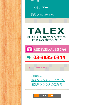
・ 中 古
・ ソルトルアー
・ 釣りフェスティバル
▼ フリーページ
・
店舗案内
・
ポイントシステムについて
・
偏光サングラスのご案内