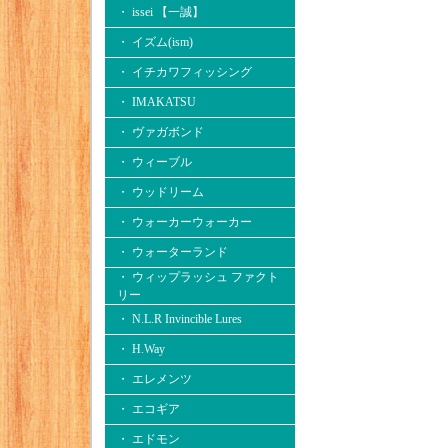
・ issei 【一誠】
・ イズム(ism)
・ イチカワフィッシング
・ IMAKATSU
・ ヴァガボンド
・ ウィーブル
・ ウッドリーム
・ ウォーカーウォーカー
・ ウォーターランド
・ ウィップラッシュ ファクト
リー
・ N.L.R Invincible Lures
・ H.Way
・ エレメンツ
・ エコギア
・ エドモン