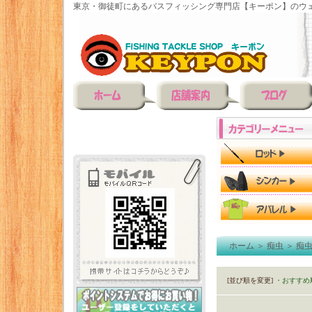
東京・御徒町にあるバスフィッシング専門店【キーポン】のウェ
ホーム
＞
痴虫
＞
痴
[並び順を変更]
・おすすめ