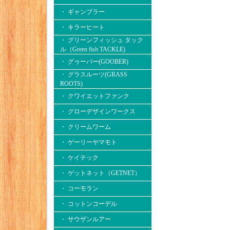
・ ギャンブラー
・ キラーヒート
・ グリーンフィッシュ タック
ル（Green fish TACKLE)
・ グゥーバー(GOOBER)
・ グラスルーツ(GRASS
ROOTS)
・ クワイエットファンク
・ グローデザインワークス
・ クリームワーム
・ ゲーリーヤマモト
・ ケイテック
・ ゲットネット（GETNET）
・ コーモラン
・ コットンコーデル
・ サウザンルアー