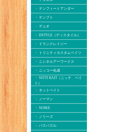
・ テンフィートアンダー
・ テンプト
・ デュオ
・ DSTYLE（ディスタイル）
・ ドランクレイジー
・ トリニティカスタムベイツ
・ ニシネルアーワークス
・ ニッコー化成
・ NITTI BAIT（ニッチ ベイ
ト）
・ ネットベイト
・ ノーマン
・ NOIKE
・ ノリーズ
・ バスパズル