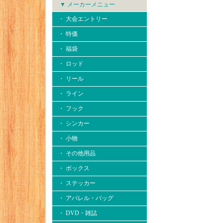
▼ メーカーメニュー
・ 大会エントリー
・ 特価
・ 福袋
・ ロッド
・ リール
・ ライン
・ フック
・ シンカー
・ 小物
・ その他用品
・ ボックス
・ ステッカー
・ アパレル・バッグ
・ DVD・雑誌