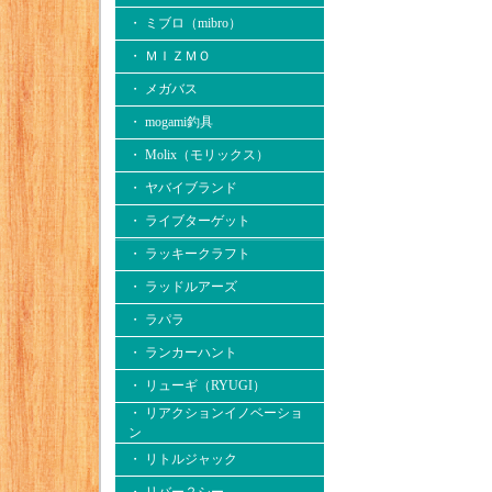
・ ミブロ（mibro）
・ ＭＩＺＭＯ
・ メガバス
・ mogami釣具
・ Molix（モリックス）
・ ヤバイブランド
・ ライブターゲット
・ ラッキークラフト
・ ラッドルアーズ
・ ラパラ
・ ランカーハント
・ リューギ（RYUGI）
・ リアクションイノベーショ
ン
・ リトルジャック