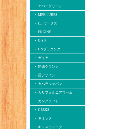
・ エバーグリーン
・ MPB LURES
・ L.T.ワークス
・ ENGINE
・ O.S.P
・ ONプラニング
・ ガイア
・ 開発クランク
・ 霞デザイン
・ カハラジャパン
・ カリフォルニアワーム
・ ガンクラフト
・ GEEKS
・ ギミック
・ キャスティーク