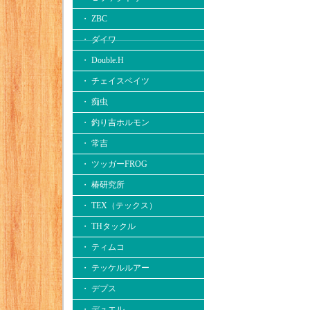
・ ZBC
・ ダイワ
・ Double.H
・ チェイスベイツ
・ 痴虫
・ 釣り吉ホルモン
・ 常吉
・ ツッガーFROG
・ 椿研究所
・ TEX（テックス）
・ THタックル
・ ティムコ
・ テッケルルアー
・ デプス
・ デュエル