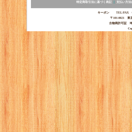
特定商取引法に基づく表記
｜
支払い方法
キーポン TEL/FAX 03-
〒101-0021 
古物商許可証 埼玉
Co