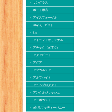
・ サングラス
・ ボート用品
・ アイスフォーゲル
・ Abyss(アビス）
・ ima
・ アイランドオリジナル
・ アチック（ATTIC）
・ アクアビット
・ アグア
・ アブガルシア
・ アルフハイト
・ アユムプロダクト
・ アンクルジョッシュ
・ アーボガスト
・ AHPLマッディーバニー