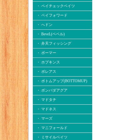
・ ペイチェックベイツ
・ ペイフォワード
・ へドン
・ BeveL(ベベル)
・ 弁天フィッシング
・ ボーマー
・ ホプキンス
・ ボレアス
・ ボトムアップ(BOTTOMUP)
・ ボンバダアグア
・ マドタチ
・ マドネス
・ マーズ
・ マニフォールド
・ ミサイルベイツ