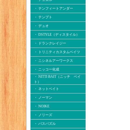
・ テンフィートアンダー
・ テンプト
・ デュオ
・ DSTYLE（ディスタイル）
・ ドランクレイジー
・ トリニティカスタムベイツ
・ ニシネルアーワークス
・ ニッコー化成
・ NITTI BAIT（ニッチ ベイ
ト）
・ ネットベイト
・ ノーマン
・ NOIKE
・ ノリーズ
・ バスパズル