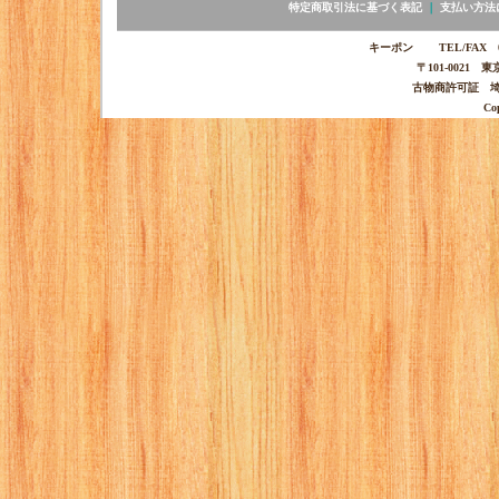
特定商取引法に基づく表記
｜
支払い方法
キーポン TEL/FAX 03-
〒101-0021 
古物商許可証 埼玉
Co