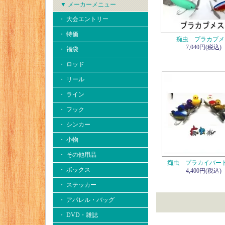
▼ メーカーメニュー
・ 大会エントリー
・ 特価
痴虫 プラカブメ
7,040円(税込)
・ 福袋
・ ロッド
・ リール
・ ライン
・ フック
・ シンカー
・ 小物
・ その他用品
痴虫 プラカイバー
・ ボックス
4,400円(税込)
・ ステッカー
・ アパレル・バッグ
・ DVD・雑誌