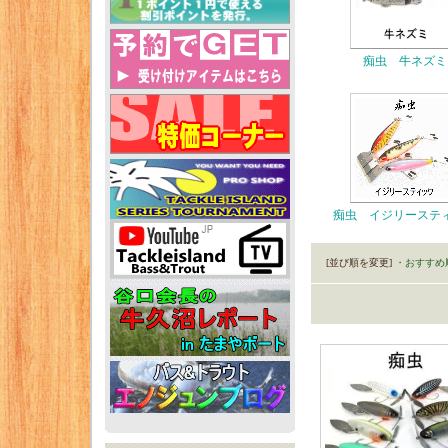
痴虫 牛ネズミ
痴虫 イジリーステ
[並び順を変更]
・おすすめ