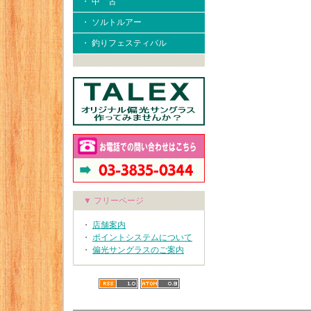
・ 中 古
・ ソルトルアー
・ 釣りフェスティバル
▼ フリーページ
・
店舗案内
・
ポイントシステムについて
・
偏光サングラスのご案内