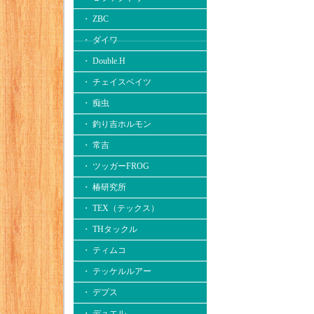
・ ZBC
・ ダイワ
・ Double.H
・ チェイスベイツ
・ 痴虫
・ 釣り吉ホルモン
・ 常吉
・ ツッガーFROG
・ 椿研究所
・ TEX（テックス）
・ THタックル
・ ティムコ
・ テッケルルアー
・ デプス
・ デュエル