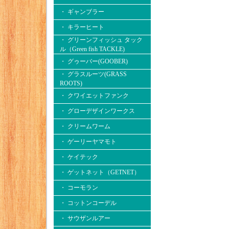
・ ギャンブラー
・ キラーヒート
・ グリーンフィッシュ タック
ル（Green fish TACKLE)
・ グゥーバー(GOOBER)
・ グラスルーツ(GRASS
ROOTS)
・ クワイエットファンク
・ グローデザインワークス
・ クリームワーム
・ ゲーリーヤマモト
・ ケイテック
・ ゲットネット（GETNET）
・ コーモラン
・ コットンコーデル
・ サウザンルアー