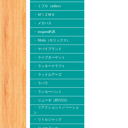
・ ミブロ（mibro）
・ ＭＩＺＭＯ
・ メガバス
・ mogami釣具
・ Molix（モリックス）
・ ヤバイブランド
・ ライブターゲット
・ ラッキークラフト
・ ラッドルアーズ
・ ラパラ
・ ランカーハント
・ リューギ（RYUGI）
・ リアクションイノベーショ
ン
・ リトルジャック