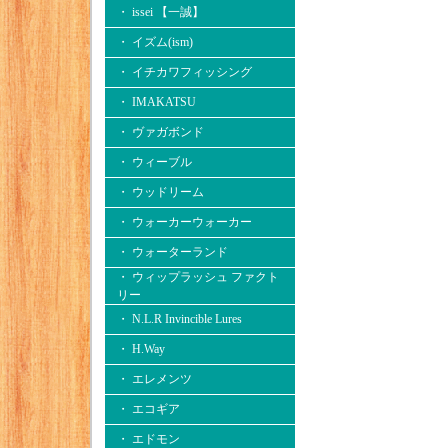
・ issei 【一誠】
・ イズム(ism)
・ イチカワフィッシング
・ IMAKATSU
・ ヴァガボンド
・ ウィーブル
・ ウッドリーム
・ ウォーカーウォーカー
・ ウォーターランド
・ ウィップラッシュ ファクト
リー
・ N.L.R Invincible Lures
・ H.Way
・ エレメンツ
・ エコギア
・ エドモン