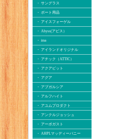
・ サングラス
・ ボート用品
・ アイスフォーゲル
・ Abyss(アビス）
・ ima
・ アイランドオリジナル
・ アチック（ATTIC）
・ アクアビット
・ アグア
・ アブガルシア
・ アルフハイト
・ アユムプロダクト
・ アンクルジョッシュ
・ アーボガスト
・ AHPLマッディーバニー