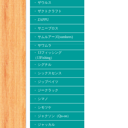
・ ザウルス
・ ザクトクラフト
・ ZAPPU
・ サニーブロス
・ サムルアーズ(sumlures)
・ サワムラ
・ 13フィッシング
（13Fishing）
・ シグナル
・ シックスセンス
・ ジップベイツ
・ ジークラック
・ シマノ
・ シモツケ
・ ジャクソン（Qu-on）
・ ジャッカル