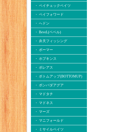
・ ペイチェックベイツ
・ ペイフォワード
・ へドン
・ BeveL(ベベル)
・ 弁天フィッシング
・ ボーマー
・ ホプキンス
・ ボレアス
・ ボトムアップ(BOTTOMUP)
・ ボンバダアグア
・ マドタチ
・ マドネス
・ マーズ
・ マニフォールド
・ ミサイルベイツ