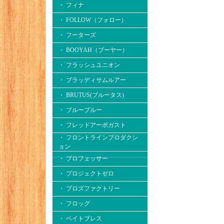
・ フィナ
・ FOLLOW（フォロー）
・ フーターズ
・ BOOYAH（ブーヤー）
・ フラッシュユニオン
・ ブラッディサムルアー
・ BRUTUS(ブルータス)
・ ブルーブルー
・ フレッドアーボガスト
・ フロントラインプロダクシ
ョン
・ プロフェッサー
・ プロジェクトゼロ
・ プロズファクトリー
・ フロッグ
・ ベイトブレス