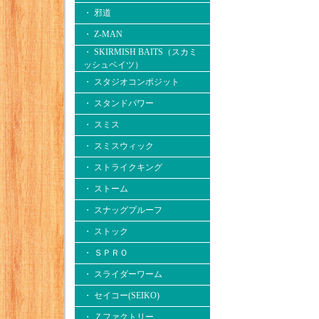
・ 邪道
・ Z-MAN
・ SKIRMISH BAITS（スカミ
ッシュベイツ）
・ スタジオコンポジット
・ スタンドパワー
・ スミス
・ スミスウィック
・ ストライクキング
・ ストーム
・ スナッグプルーフ
・ ストック
・ ＳＰＲＯ
・ スライダーワーム
・ セイコー(SEIKO)
・ Ｚファクトリー