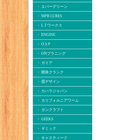
・ エバーグリーン
・ MPB LURES
・ L.T.ワークス
・ ENGINE
・ O.S.P
・ ONプラニング
・ ガイア
・ 開発クランク
・ 霞デザイン
・ カハラジャパン
・ カリフォルニアワーム
・ ガンクラフト
・ GEEKS
・ ギミック
・ キャスティーク