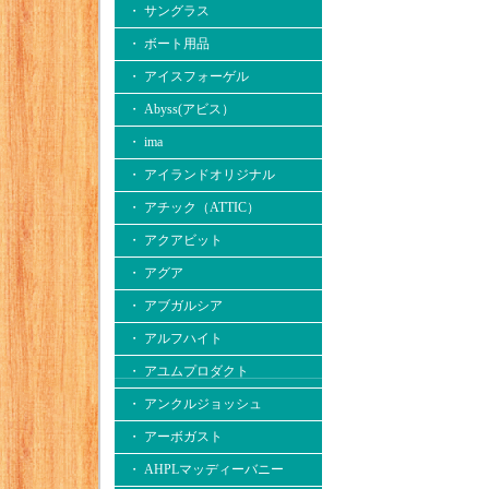
・ サングラス
・ ボート用品
・ アイスフォーゲル
・ Abyss(アビス）
・ ima
・ アイランドオリジナル
・ アチック（ATTIC）
・ アクアビット
・ アグア
・ アブガルシア
・ アルフハイト
・ アユムプロダクト
・ アンクルジョッシュ
・ アーボガスト
・ AHPLマッディーバニー