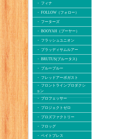
・ フィナ
・ FOLLOW（フォロー）
・ フーターズ
・ BOOYAH（ブーヤー）
・ フラッシュユニオン
・ ブラッディサムルアー
・ BRUTUS(ブルータス)
・ ブルーブルー
・ フレッドアーボガスト
・ フロントラインプロダクシ
ョン
・ プロフェッサー
・ プロジェクトゼロ
・ プロズファクトリー
・ フロッグ
・ ベイトブレス