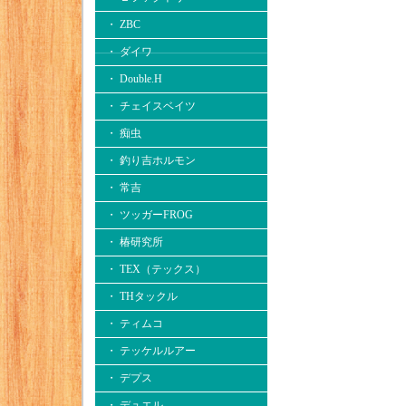
・ ZBC
・ ダイワ
・ Double.H
・ チェイスベイツ
・ 痴虫
・ 釣り吉ホルモン
・ 常吉
・ ツッガーFROG
・ 椿研究所
・ TEX（テックス）
・ THタックル
・ ティムコ
・ テッケルルアー
・ デプス
・ デュエル