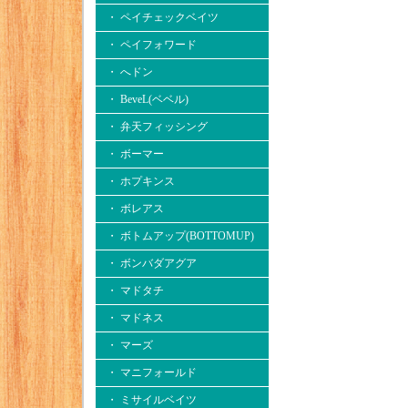
・ ペイチェックベイツ
・ ペイフォワード
・ へドン
・ BeveL(ベベル)
・ 弁天フィッシング
・ ボーマー
・ ホプキンス
・ ボレアス
・ ボトムアップ(BOTTOMUP)
・ ボンバダアグア
・ マドタチ
・ マドネス
・ マーズ
・ マニフォールド
・ ミサイルベイツ