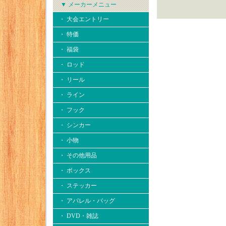
▼ メーカーメニュー
・ 大会エントリー
・ 特価
・ 福袋
・ ロッド
・ リール
・ ライン
・ フック
・ シンカー
・ 小物
・ その他用品
・ ボックス
・ ステッカー
・ アパレル・バッグ
・ DVD・雑誌