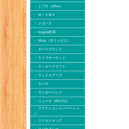
・ ミブロ（mibro）
・ ＭＩＺＭＯ
・ メガバス
・ mogami釣具
・ Molix（モリックス）
・ ヤバイブランド
・ ライブターゲット
・ ラッキークラフト
・ ラッドルアーズ
・ ラパラ
・ ランカーハント
・ リューギ（RYUGI）
・ リアクションイノベーショ
ン
・ リトルジャック