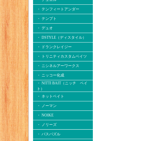
・ テンフィートアンダー
・ テンプト
・ デュオ
・ DSTYLE（ディスタイル）
・ ドランクレイジー
・ トリニティカスタムベイツ
・ ニシネルアーワークス
・ ニッコー化成
・ NITTI BAIT（ニッチ ベイ
ト）
・ ネットベイト
・ ノーマン
・ NOIKE
・ ノリーズ
・ バスパズル