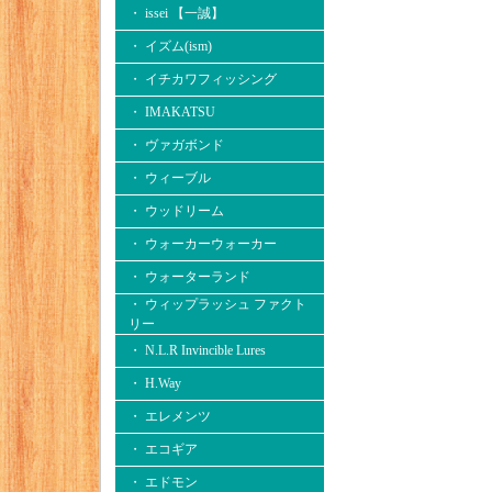
・ issei 【一誠】
・ イズム(ism)
・ イチカワフィッシング
・ IMAKATSU
・ ヴァガボンド
・ ウィーブル
・ ウッドリーム
・ ウォーカーウォーカー
・ ウォーターランド
・ ウィップラッシュ ファクト
リー
・ N.L.R Invincible Lures
・ H.Way
・ エレメンツ
・ エコギア
・ エドモン