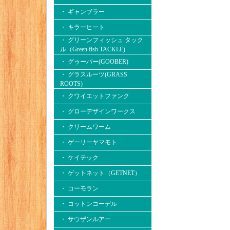
・ ギャンブラー
・ キラーヒート
・ グリーンフィッシュ タック
ル（Green fish TACKLE)
・ グゥーバー(GOOBER)
・ グラスルーツ(GRASS
ROOTS)
・ クワイエットファンク
・ グローデザインワークス
・ クリームワーム
・ ゲーリーヤマモト
・ ケイテック
・ ゲットネット（GETNET）
・ コーモラン
・ コットンコーデル
・ サウザンルアー