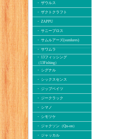
・ ザウルス
・ ザクトクラフト
・ ZAPPU
・ サニーブロス
・ サムルアーズ(sumlures)
・ サワムラ
・ 13フィッシング
（13Fishing）
・ シグナル
・ シックスセンス
・ ジップベイツ
・ ジークラック
・ シマノ
・ シモツケ
・ ジャクソン（Qu-on）
・ ジャッカル