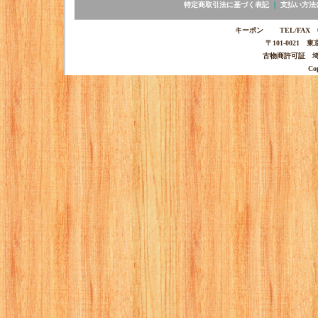
特定商取引法に基づく表記
｜
支払い方法
キーポン TEL/FAX 03-
〒101-0021 
古物商許可証 埼玉
Co