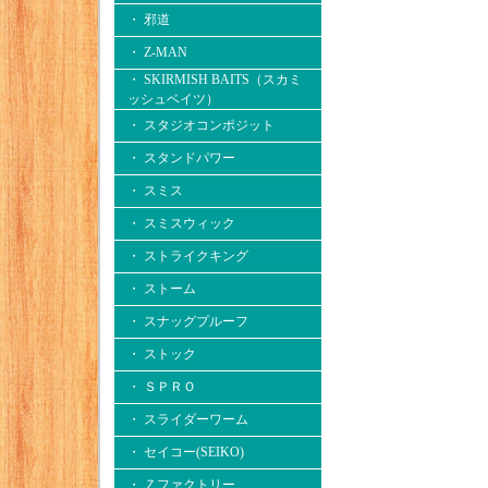
・ 邪道
・ Z-MAN
・ SKIRMISH BAITS（スカミ
ッシュベイツ）
・ スタジオコンポジット
・ スタンドパワー
・ スミス
・ スミスウィック
・ ストライクキング
・ ストーム
・ スナッグプルーフ
・ ストック
・ ＳＰＲＯ
・ スライダーワーム
・ セイコー(SEIKO)
・ Ｚファクトリー