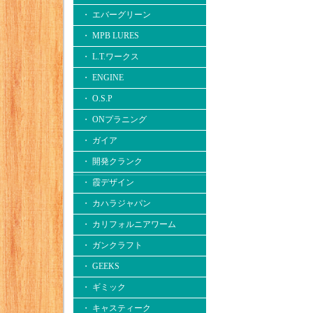
・ エバーグリーン
・ MPB LURES
・ L.T.ワークス
・ ENGINE
・ O.S.P
・ ONプラニング
・ ガイア
・ 開発クランク
・ 霞デザイン
・ カハラジャパン
・ カリフォルニアワーム
・ ガンクラフト
・ GEEKS
・ ギミック
・ キャスティーク