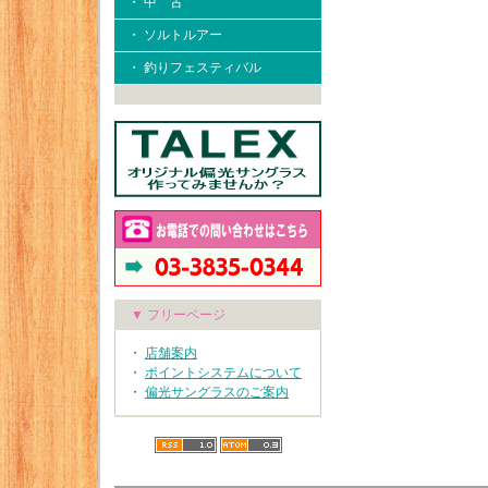
・ 中 古
・ ソルトルアー
・ 釣りフェスティバル
▼ フリーページ
・
店舗案内
・
ポイントシステムについて
・
偏光サングラスのご案内