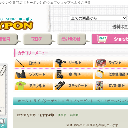
ッシング専門店【キーポン】のウェブショップへようこそ!!
ホーム
＞
ライブターゲット
＞
ライブターゲット ベイトボールバスベ
[並び順を変更]
・おすすめ順
・価格順
・新着順
全 [1] 商品中 [1-1] 商品を表示しています。