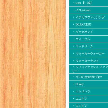
・ issei 【一誠】
・ イズム(ism)
・ イチカワフィッシング
・ IMAKATSU
・ ヴァガボンド
・ ウィーブル
・ ウッドリーム
・ ウォーカーウォーカー
・ ウォーターランド
・ ウィップラッシュ ファ
リー
・ N.L.R Invincible Lures
・ H.Way
・ エレメンツ
・ エコギア
・ エドモン