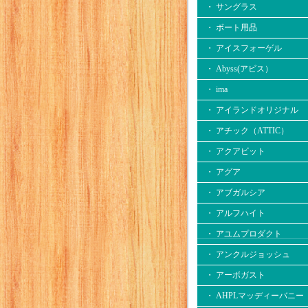
・ サングラス
・ ボート用品
・ アイスフォーゲル
・ Abyss(アビス）
・ ima
・ アイランドオリジナル
・ アチック（ATTIC）
・ アクアビット
・ アグア
・ アブガルシア
・ アルフハイト
・ アユムプロダクト
・ アンクルジョッシュ
・ アーボガスト
・ AHPLマッディーバニー