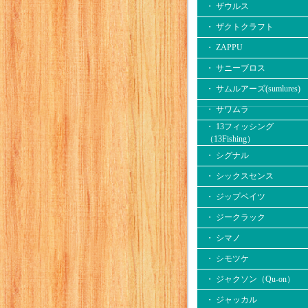
・ ザウルス
・ ザクトクラフト
・ ZAPPU
・ サニーブロス
・ サムルアーズ(sumlures)
・ サワムラ
・ 13フィッシング
（13Fishing）
・ シグナル
・ シックスセンス
・ ジップベイツ
・ ジークラック
・ シマノ
・ シモツケ
・ ジャクソン（Qu-on）
・ ジャッカル