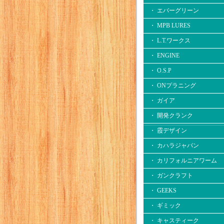
・ エバーグリーン
・ MPB LURES
・ L.T.ワークス
・ ENGINE
・ O.S.P
・ ONプラニング
・ ガイア
・ 開発クランク
・ 霞デザイン
・ カハラジャパン
・ カリフォルニアワーム
・ ガンクラフト
・ GEEKS
・ ギミック
・ キャスティーク