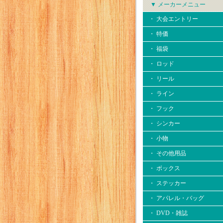
▼ メーカーメニュー
・ 大会エントリー
・ 特価
・ 福袋
・ ロッド
・ リール
・ ライン
・ フック
・ シンカー
・ 小物
・ その他用品
・ ボックス
・ ステッカー
・ アパレル・バッグ
・ DVD・雑誌