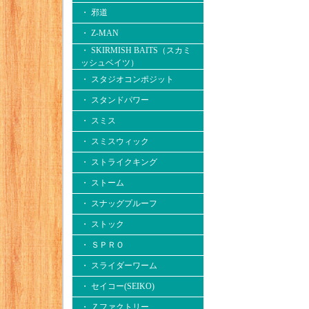
・ 邪道
・ Z-MAN
・ SKIRMISH BAITS（スカミ
ッシュベイツ）
・ スタジオコンポジット
・ スタンドパワー
・ スミス
・ スミスウィック
・ ストライクキング
・ ストーム
・ スナッグプルーフ
・ ストック
・ ＳＰＲＯ
・ スライダーワーム
・ セイコー(SEIKO)
・ Ｚファクトリー