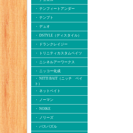
・ テンフィートアンダー
・ テンプト
・ デュオ
・ DSTYLE（ディスタイル）
・ ドランクレイジー
・ トリニティカスタムベイツ
・ ニシネルアーワークス
・ ニッコー化成
・ NITTI BAIT（ニッチ ベイ
ト）
・ ネットベイト
・ ノーマン
・ NOIKE
・ ノリーズ
・ バスパズル