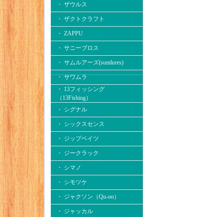
・ ザウルス
・ ザクトクラフト
・ ZAPPU
・ サニーブロス
・ サムルアーズ(sumlures)
・ サワムラ
・ 13フィッシング
（13Fishing）
・ シグナル
・ シックスセンス
・ ジップベイツ
・ ジークラック
・ シマノ
・ シモツケ
・ ジャクソン（Qu-on）
・ ジャッカル