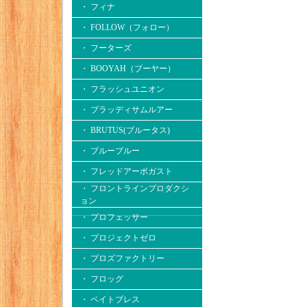
・ フィナ
・ FOLLOW（フォロー）
・ フーターズ
・ BOOYAH（ブーヤー）
・ フラッシュユニオン
・ ブラッディサムルアー
・ BRUTUS(ブルータス)
・ ブルーブルー
・ フレッドアーボガスト
・ フロントラインプロダクシ
ョン
・ プロフェッサー
・ プロジェクトゼロ
・ プロズファクトリー
・ フロッグ
・ ベイトブレス