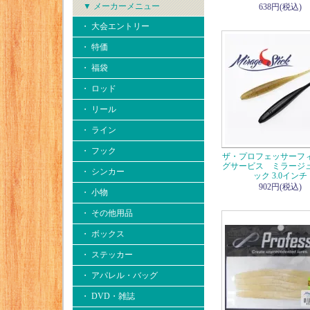
▼ メーカーメニュー
638円(税込)
・ 大会エントリー
・ 特価
・ 福袋
・ ロッド
・ リール
・ ライン
・ フック
ザ・プロフェッサーフ
グサービス ミラージ
・ シンカー
ック 3.0インチ
902円(税込)
・ 小物
・ その他用品
・ ボックス
・ ステッカー
・ アパレル・バッグ
・ DVD・雑誌