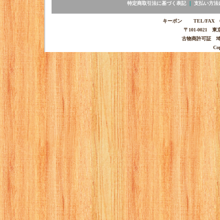
特定商取引法に基づく表記
｜
支払い方法
キーポン TEL/FAX 03-
〒101-0021 
古物商許可証 埼玉
Co