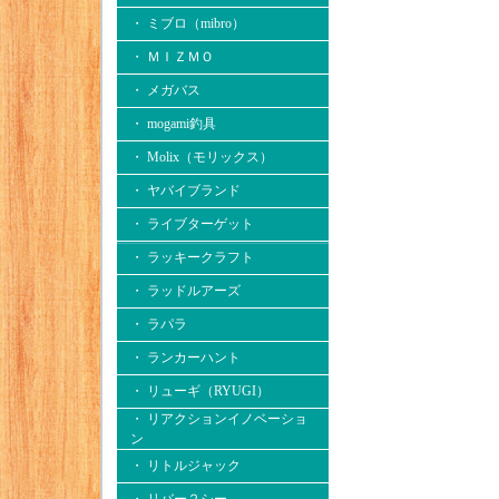
・ ミブロ（mibro）
・ ＭＩＺＭＯ
・ メガバス
・ mogami釣具
・ Molix（モリックス）
・ ヤバイブランド
・ ライブターゲット
・ ラッキークラフト
・ ラッドルアーズ
・ ラパラ
・ ランカーハント
・ リューギ（RYUGI）
・ リアクションイノベーショ
ン
・ リトルジャック