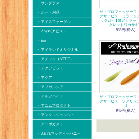
・ サングラス
ザ・プロフェッサーフ
・ ボート用品
グサービス ミラージ
ック2F+【限定カラー：
・ アイスフォーゲル
クレットワカサギ
935円(税込)
・ Abyss(アビス）
・ ima
・ アイランドオリジナル
・ アチック（ATTIC）
・ アクアビット
・ アグア
・ アブガルシア
・ アルフハイト
ザ・プロフェッサーフ
グサービス ソアリン
・ アユムプロダクト
II
946円(税込)
・ アンクルジョッシュ
・ アーボガスト
・ AHPLマッディーバニー