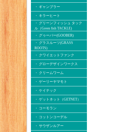
・ ギャンブラー
・ キラーヒート
・ グリーンフィッシュ タック
ル（Green fish TACKLE)
・ グゥーバー(GOOBER)
・ グラスルーツ(GRASS
ROOTS)
・ クワイエットファンク
・ グローデザインワークス
・ クリームワーム
・ ゲーリーヤマモト
・ ケイテック
・ ゲットネット（GETNET）
・ コーモラン
・ コットンコーデル
・ サウザンルアー