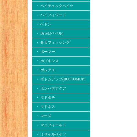
・ ペイチェックベイツ
・ ペイフォワード
・ へドン
・ BeveL(ベベル)
・ 弁天フィッシング
・ ボーマー
・ ホプキンス
・ ボレアス
・ ボトムアップ(BOTTOMUP)
・ ボンバダアグア
・ マドタチ
・ マドネス
・ マーズ
・ マニフォールド
・ ミサイルベイツ