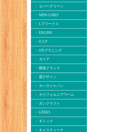
・ エバーグリーン
・ MPB LURES
・ L.T.ワークス
・ ENGINE
・ O.S.P
・ ONプラニング
・ ガイア
・ 開発クランク
・ 霞デザイン
・ カハラジャパン
・ カリフォルニアワーム
・ ガンクラフト
・ GEEKS
・ ギミック
・ キャスティーク