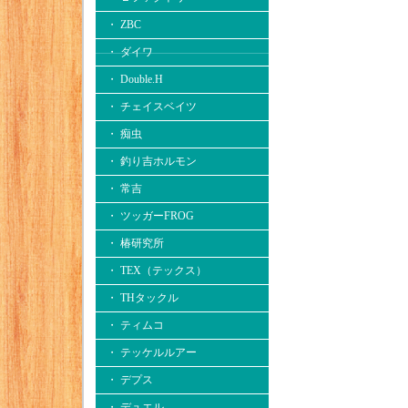
・ ZBC
・ ダイワ
・ Double.H
・ チェイスベイツ
・ 痴虫
・ 釣り吉ホルモン
・ 常吉
・ ツッガーFROG
・ 椿研究所
・ TEX（テックス）
・ THタックル
・ ティムコ
・ テッケルルアー
・ デプス
・ デュエル