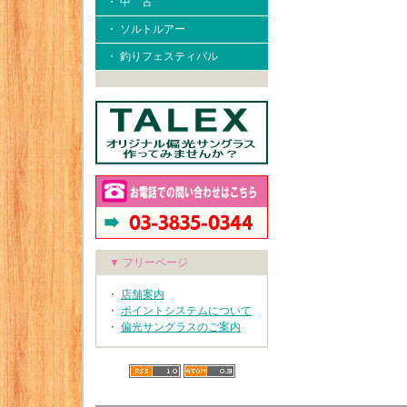
・ 中 古
・ ソルトルアー
・ 釣りフェスティバル
▼ フリーページ
・
店舗案内
・
ポイントシステムについて
・
偏光サングラスのご案内