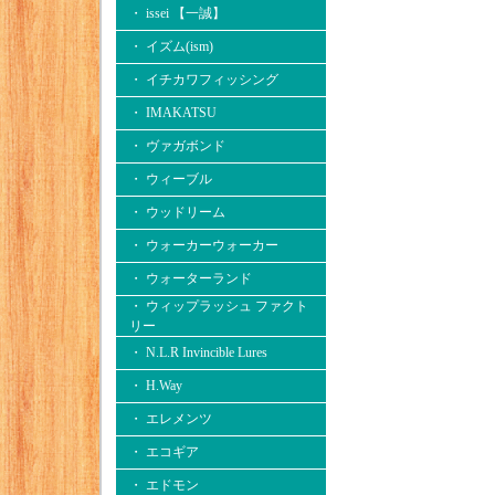
・ issei 【一誠】
・ イズム(ism)
・ イチカワフィッシング
・ IMAKATSU
・ ヴァガボンド
・ ウィーブル
・ ウッドリーム
・ ウォーカーウォーカー
・ ウォーターランド
・ ウィップラッシュ ファクト
リー
・ N.L.R Invincible Lures
・ H.Way
・ エレメンツ
・ エコギア
・ エドモン