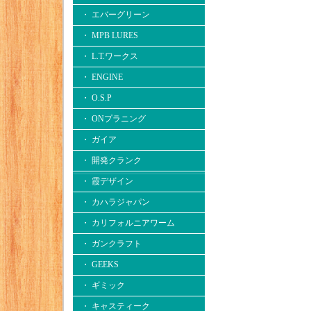
・ エバーグリーン
・ MPB LURES
・ L.T.ワークス
・ ENGINE
・ O.S.P
・ ONプラニング
・ ガイア
・ 開発クランク
・ 霞デザイン
・ カハラジャパン
・ カリフォルニアワーム
・ ガンクラフト
・ GEEKS
・ ギミック
・ キャスティーク