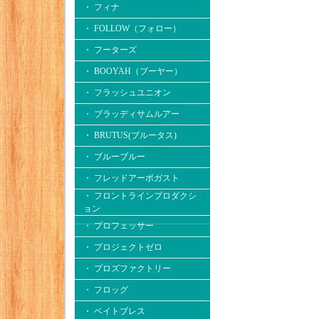
・ フィナ
・ FOLLOW（フォロー）
・ フーターズ
・ BOOYAH（ブーヤー）
・ フラッシュユニオン
・ ブラッディサムルアー
・ BRUTUS(ブルータス)
・ ブルーブルー
・ フレッドアーボガスト
・ フロントラインプロダクシ
ョン
・ プロフェッサー
・ プロジェクトゼロ
・ プロズファクトリー
・ フロッグ
・ ベイトブレス