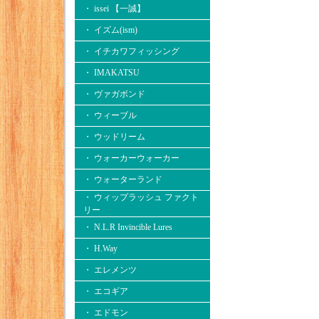
・ issei 【一誠】
・ イズム(ism)
・ イチカワフィッシング
・ IMAKATSU
・ ヴァガボンド
・ ウィーブル
・ ウッドリーム
・ ウォーカーウォーカー
・ ウォーターランド
・ ウィップラッシュ ファクト
リー
・ N.L.R Invincible Lures
・ H.Way
・ エレメンツ
・ エコギア
・ エドモン