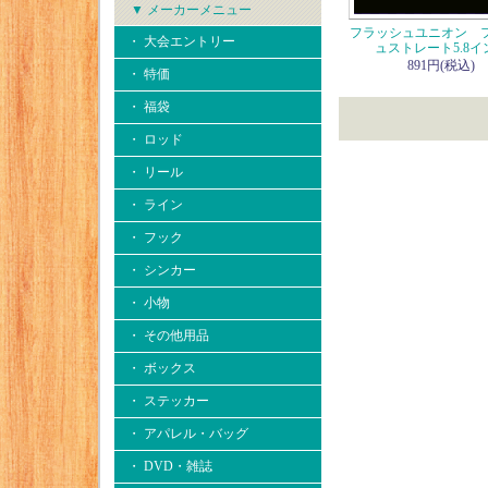
▼ メーカーメニュー
フラッシュユニオン 
・ 大会エントリー
ュストレート5.8イ
891円(税込)
・ 特価
・ 福袋
・ ロッド
・ リール
・ ライン
・ フック
・ シンカー
・ 小物
・ その他用品
・ ボックス
・ ステッカー
・ アパレル・バッグ
・ DVD・雑誌