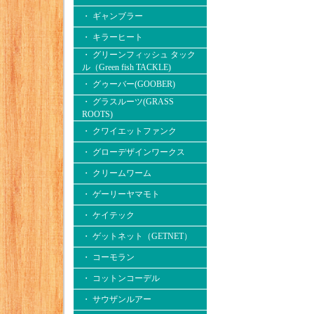
・ ギャンブラー
・ キラーヒート
・ グリーンフィッシュ タック
ル（Green fish TACKLE)
・ グゥーバー(GOOBER)
・ グラスルーツ(GRASS
ROOTS)
・ クワイエットファンク
・ グローデザインワークス
・ クリームワーム
・ ゲーリーヤマモト
・ ケイテック
・ ゲットネット（GETNET）
・ コーモラン
・ コットンコーデル
・ サウザンルアー