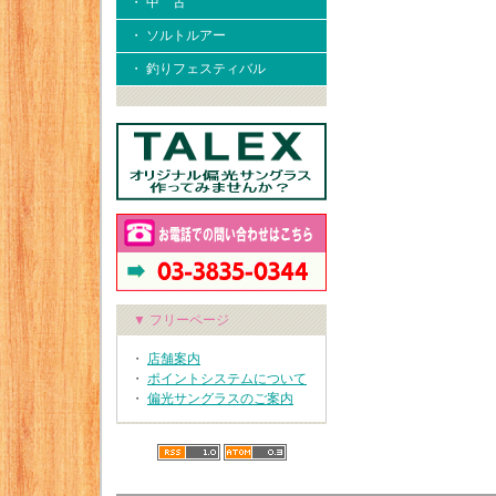
・ 中 古
・ ソルトルアー
・ 釣りフェスティバル
▼ フリーページ
・
店舗案内
・
ポイントシステムについて
・
偏光サングラスのご案内