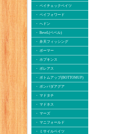
・ ペイチェックベイツ
・ ペイフォワード
・ へドン
・ BeveL(ベベル)
・ 弁天フィッシング
・ ボーマー
・ ホプキンス
・ ボレアス
・ ボトムアップ(BOTTOMUP)
・ ボンバダアグア
・ マドタチ
・ マドネス
・ マーズ
・ マニフォールド
・ ミサイルベイツ