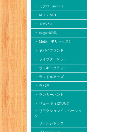
・ ミブロ（mibro）
・ ＭＩＺＭＯ
・ メガバス
・ mogami釣具
・ Molix（モリックス）
・ ヤバイブランド
・ ライブターゲット
・ ラッキークラフト
・ ラッドルアーズ
・ ラパラ
・ ランカーハント
・ リューギ（RYUGI）
・ リアクションイノベーショ
ン
・ リトルジャック