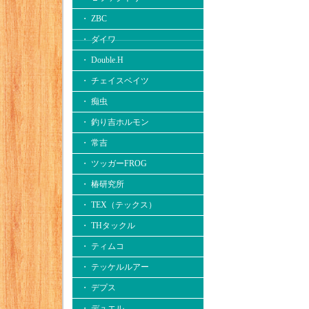
・ ZBC
・ ダイワ
・ Double.H
・ チェイスベイツ
・ 痴虫
・ 釣り吉ホルモン
・ 常吉
・ ツッガーFROG
・ 椿研究所
・ TEX（テックス）
・ THタックル
・ ティムコ
・ テッケルルアー
・ デプス
・ デュエル