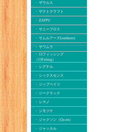
・ ザウルス
・ ザクトクラフト
・ ZAPPU
・ サニーブロス
・ サムルアーズ(sumlures)
・ サワムラ
・ 13フィッシング
（13Fishing）
・ シグナル
・ シックスセンス
・ ジップベイツ
・ ジークラック
・ シマノ
・ シモツケ
・ ジャクソン（Qu-on）
・ ジャッカル