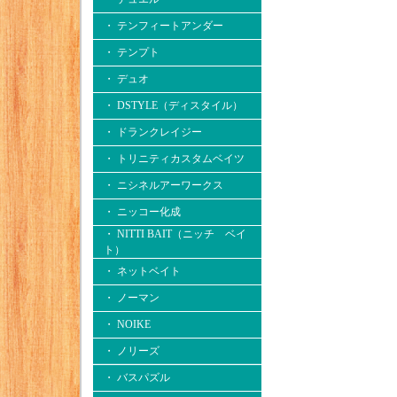
・ テンフィートアンダー
・ テンプト
・ デュオ
・ DSTYLE（ディスタイル）
・ ドランクレイジー
・ トリニティカスタムベイツ
・ ニシネルアーワークス
・ ニッコー化成
・ NITTI BAIT（ニッチ ベイ
ト）
・ ネットベイト
・ ノーマン
・ NOIKE
・ ノリーズ
・ バスパズル