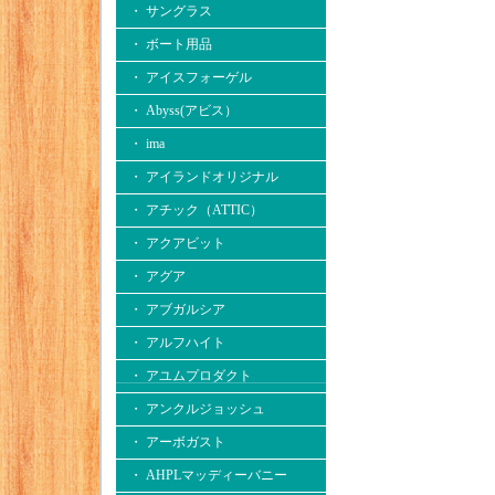
・ サングラス
・ ボート用品
・ アイスフォーゲル
・ Abyss(アビス）
・ ima
・ アイランドオリジナル
・ アチック（ATTIC）
・ アクアビット
・ アグア
・ アブガルシア
・ アルフハイト
・ アユムプロダクト
・ アンクルジョッシュ
・ アーボガスト
・ AHPLマッディーバニー