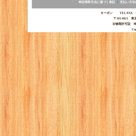
特定商取引法に基づく表記
｜
支払い方法
キーポン TEL/FAX 03-
〒101-0021 
古物商許可証 埼玉
Co