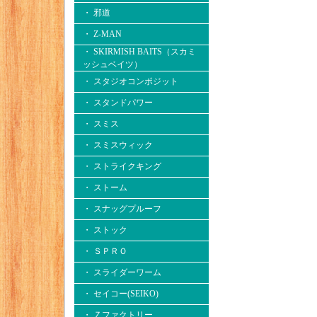
・ 邪道
・ Z-MAN
・ SKIRMISH BAITS（スカミ
ッシュベイツ）
・ スタジオコンポジット
・ スタンドパワー
・ スミス
・ スミスウィック
・ ストライクキング
・ ストーム
・ スナッグプルーフ
・ ストック
・ ＳＰＲＯ
・ スライダーワーム
・ セイコー(SEIKO)
・ Ｚファクトリー