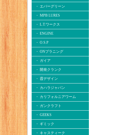
・ エバーグリーン
・ MPB LURES
・ L.T.ワークス
・ ENGINE
・ O.S.P
・ ONプラニング
・ ガイア
・ 開発クランク
・ 霞デザイン
・ カハラジャパン
・ カリフォルニアワーム
・ ガンクラフト
・ GEEKS
・ ギミック
・ キャスティーク