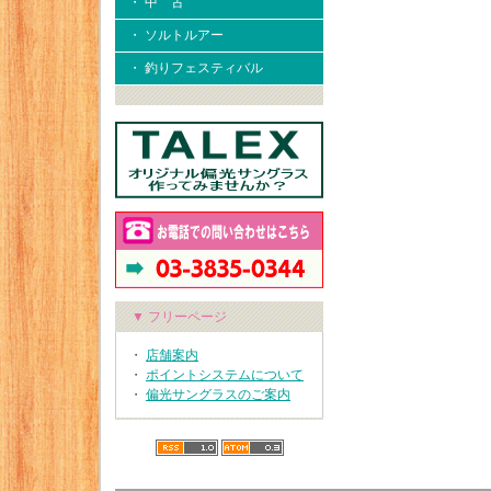
・ 中 古
・ ソルトルアー
・ 釣りフェスティバル
▼ フリーページ
・
店舗案内
・
ポイントシステムについて
・
偏光サングラスのご案内