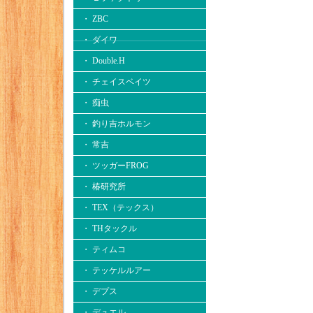
・ ZBC
・ ダイワ
・ Double.H
・ チェイスベイツ
・ 痴虫
・ 釣り吉ホルモン
・ 常吉
・ ツッガーFROG
・ 椿研究所
・ TEX（テックス）
・ THタックル
・ ティムコ
・ テッケルルアー
・ デプス
・ デュエル