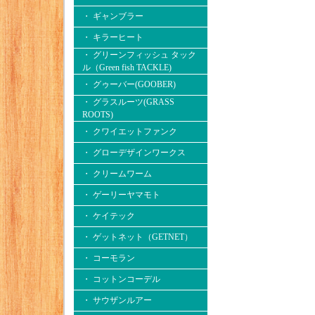
・ ギャンブラー
・ キラーヒート
・ グリーンフィッシュ タック
ル（Green fish TACKLE)
・ グゥーバー(GOOBER)
・ グラスルーツ(GRASS
ROOTS)
・ クワイエットファンク
・ グローデザインワークス
・ クリームワーム
・ ゲーリーヤマモト
・ ケイテック
・ ゲットネット（GETNET）
・ コーモラン
・ コットンコーデル
・ サウザンルアー