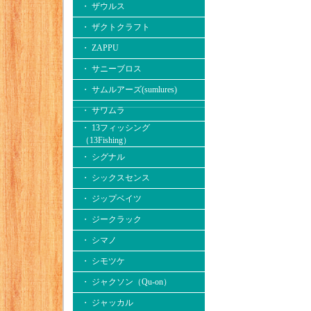
・ ザウルス
・ ザクトクラフト
・ ZAPPU
・ サニーブロス
・ サムルアーズ(sumlures)
・ サワムラ
・ 13フィッシング
（13Fishing）
・ シグナル
・ シックスセンス
・ ジップベイツ
・ ジークラック
・ シマノ
・ シモツケ
・ ジャクソン（Qu-on）
・ ジャッカル