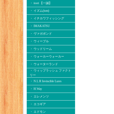
・ issei 【一誠】
・ イズム(ism)
・ イチカワフィッシング
・ IMAKATSU
・ ヴァガボンド
・ ウィーブル
・ ウッドリーム
・ ウォーカーウォーカー
・ ウォーターランド
・ ウィップラッシュ ファクト
リー
・ N.L.R Invincible Lures
・ H.Way
・ エレメンツ
・ エコギア
・ エドモン