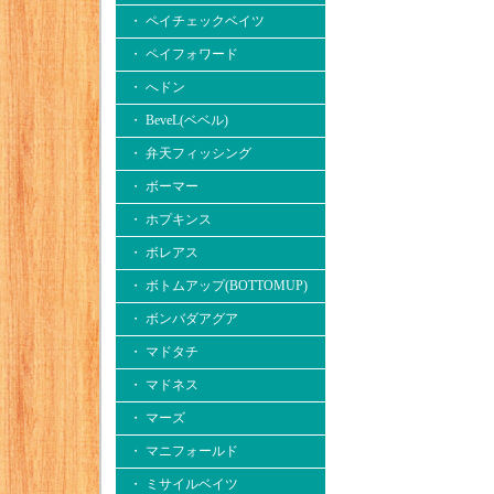
・ ペイチェックベイツ
・ ペイフォワード
・ へドン
・ BeveL(ベベル)
・ 弁天フィッシング
・ ボーマー
・ ホプキンス
・ ボレアス
・ ボトムアップ(BOTTOMUP)
・ ボンバダアグア
・ マドタチ
・ マドネス
・ マーズ
・ マニフォールド
・ ミサイルベイツ