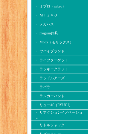
・ ミブロ（mibro）
・ ＭＩＺＭＯ
・ メガバス
・ mogami釣具
・ Molix（モリックス）
・ ヤバイブランド
・ ライブターゲット
・ ラッキークラフト
・ ラッドルアーズ
・ ラパラ
・ ランカーハント
・ リューギ（RYUGI）
・ リアクションイノベーショ
ン
・ リトルジャック