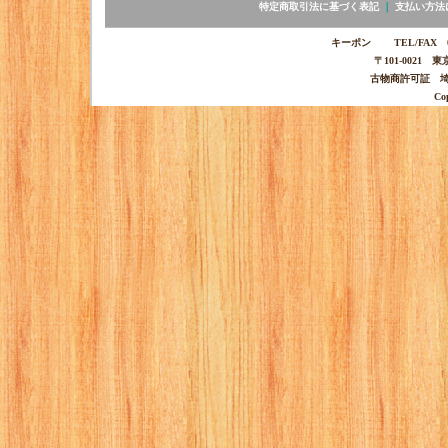
特定商取引法に基づく表記
｜
支払い方法
キーポン TEL/FAX 03-
〒101-0021 
古物商許可証 埼玉
Co