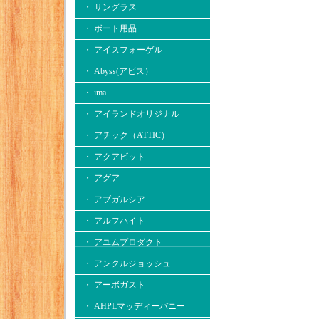
・ サングラス
・ ボート用品
・ アイスフォーゲル
・ Abyss(アビス）
・ ima
・ アイランドオリジナル
・ アチック（ATTIC）
・ アクアビット
・ アグア
・ アブガルシア
・ アルフハイト
・ アユムプロダクト
・ アンクルジョッシュ
・ アーボガスト
・ AHPLマッディーバニー