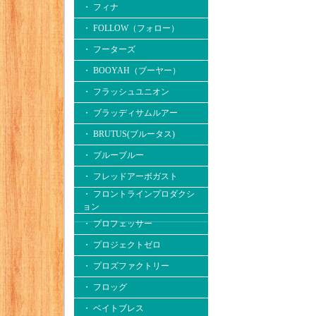
・ フィナ
・ FOLLOW（フォロー）
・ フーターズ
・ BOOYAH（ブーヤー）
・ フラッシュユニオン
・ ブラッディサムルアー
・ BRUTUS(ブルータス)
・ ブルーブルー
・ フレッドアーボガスト
・ フロントラインプロダクシ
ョン
・ プロフェッサー
・ プロジェクトゼロ
・ プロズファクトリー
・ フロッグ
・ ベイトブレス