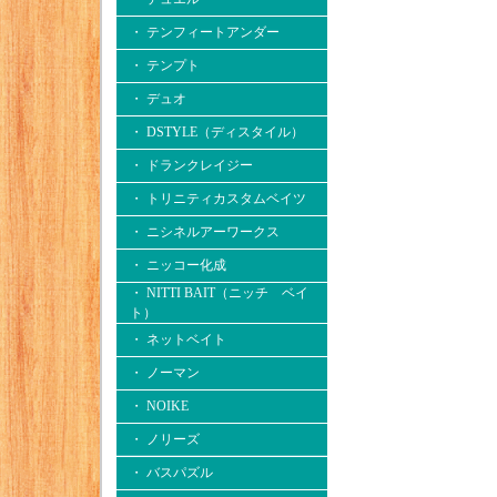
・ テンフィートアンダー
・ テンプト
・ デュオ
・ DSTYLE（ディスタイル）
・ ドランクレイジー
・ トリニティカスタムベイツ
・ ニシネルアーワークス
・ ニッコー化成
・ NITTI BAIT（ニッチ ベイ
ト）
・ ネットベイト
・ ノーマン
・ NOIKE
・ ノリーズ
・ バスパズル