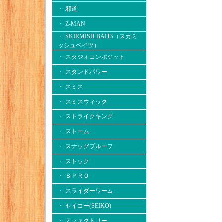
・ 邪道
・ Z-MAN
・ SKIRMISH BAITS（スカミ
ッシュベイツ）
・ スタジオコンポジット
・ スタンドパワー
・ スミス
・ スミスウィック
・ ストライクキング
・ ストーム
・ スナッグプルーフ
・ ストック
・ ＳＰＲＯ
・ スライダーワーム
・ セイコー(SEIKO)
・ Ｚファクトリー