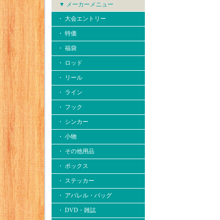
▼ メーカーメニュー
・ 大会エントリー
・ 特価
・ 福袋
・ ロッド
・ リール
・ ライン
・ フック
・ シンカー
・ 小物
・ その他用品
・ ボックス
・ ステッカー
・ アパレル・バッグ
・ DVD・雑誌