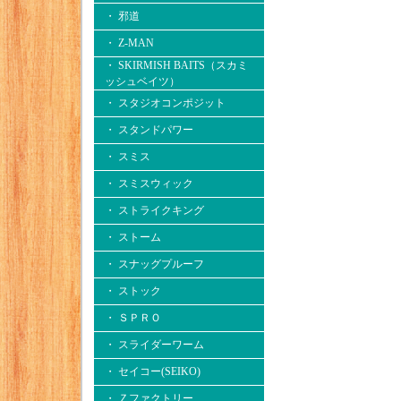
・ 邪道
・ Z-MAN
・ SKIRMISH BAITS（スカミ
ッシュベイツ）
・ スタジオコンポジット
・ スタンドパワー
・ スミス
・ スミスウィック
・ ストライクキング
・ ストーム
・ スナッグプルーフ
・ ストック
・ ＳＰＲＯ
・ スライダーワーム
・ セイコー(SEIKO)
・ Ｚファクトリー