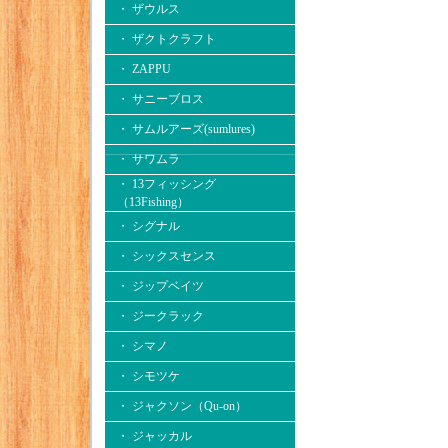
・ ザウルス
・ ザクトクラフト
・ ZAPPU
・ サニーブロス
・ サムルアーズ(sumlures)
・ サワムラ
・ 13フィッシング
（13Fishing）
・ シグナル
・ シックスセンス
・ ジップベイツ
・ ジークラック
・ シマノ
・ シモツケ
・ ジャクソン（Qu-on）
・ ジャッカル