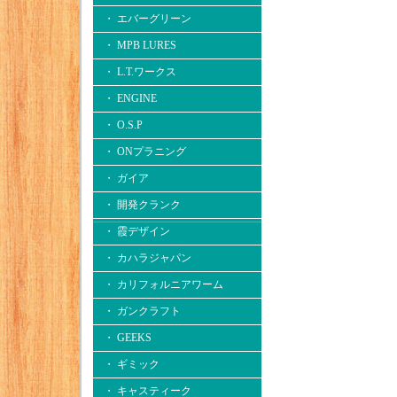
・ エバーグリーン
・ MPB LURES
・ L.T.ワークス
・ ENGINE
・ O.S.P
・ ONプラニング
・ ガイア
・ 開発クランク
・ 霞デザイン
・ カハラジャパン
・ カリフォルニアワーム
・ ガンクラフト
・ GEEKS
・ ギミック
・ キャスティーク