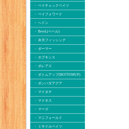
・ ペイチェックベイツ
・ ペイフォワード
・ へドン
・ BeveL(ベベル)
・ 弁天フィッシング
・ ボーマー
・ ホプキンス
・ ボレアス
・ ボトムアップ(BOTTOMUP)
・ ボンバダアグア
・ マドタチ
・ マドネス
・ マーズ
・ マニフォールド
・ ミサイルベイツ