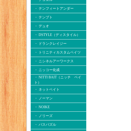
・ テンフィートアンダー
・ テンプト
・ デュオ
・ DSTYLE（ディスタイル）
・ ドランクレイジー
・ トリニティカスタムベイツ
・ ニシネルアーワークス
・ ニッコー化成
・ NITTI BAIT（ニッチ ベイ
ト）
・ ネットベイト
・ ノーマン
・ NOIKE
・ ノリーズ
・ バスパズル