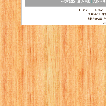
特定商取引法に基づく表記
｜
支払い方法
キーポン TEL/FAX 03-
〒101-0021 
古物商許可証 埼玉
Co