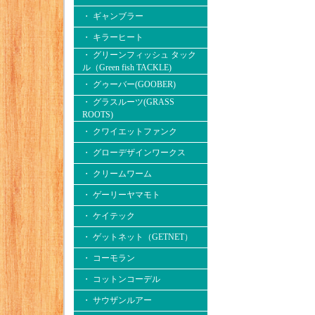
・ ギャンブラー
・ キラーヒート
・ グリーンフィッシュ タック
ル（Green fish TACKLE)
・ グゥーバー(GOOBER)
・ グラスルーツ(GRASS
ROOTS)
・ クワイエットファンク
・ グローデザインワークス
・ クリームワーム
・ ゲーリーヤマモト
・ ケイテック
・ ゲットネット（GETNET）
・ コーモラン
・ コットンコーデル
・ サウザンルアー