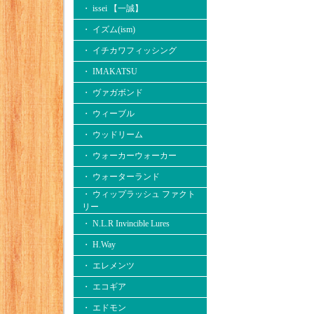
・ issei 【一誠】
・ イズム(ism)
・ イチカワフィッシング
・ IMAKATSU
・ ヴァガボンド
・ ウィーブル
・ ウッドリーム
・ ウォーカーウォーカー
・ ウォーターランド
・ ウィップラッシュ ファクト
リー
・ N.L.R Invincible Lures
・ H.Way
・ エレメンツ
・ エコギア
・ エドモン