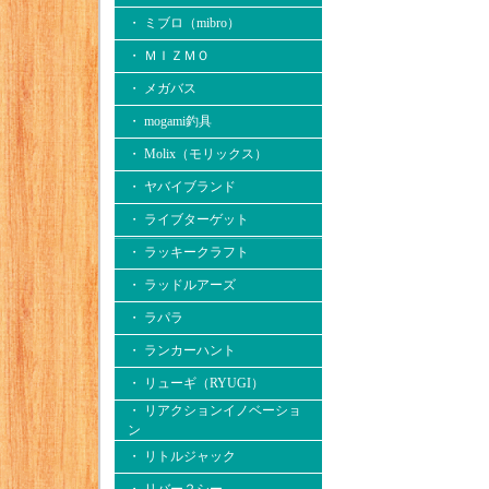
・ ミブロ（mibro）
・ ＭＩＺＭＯ
・ メガバス
・ mogami釣具
・ Molix（モリックス）
・ ヤバイブランド
・ ライブターゲット
・ ラッキークラフト
・ ラッドルアーズ
・ ラパラ
・ ランカーハント
・ リューギ（RYUGI）
・ リアクションイノベーショ
ン
・ リトルジャック