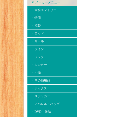
▼ メーカーメニュー
・ 大会エントリー
・ 特価
・ 福袋
・ ロッド
・ リール
・ ライン
・ フック
・ シンカー
・ 小物
・ その他用品
・ ボックス
・ ステッカー
・ アパレル・バッグ
・ DVD・雑誌