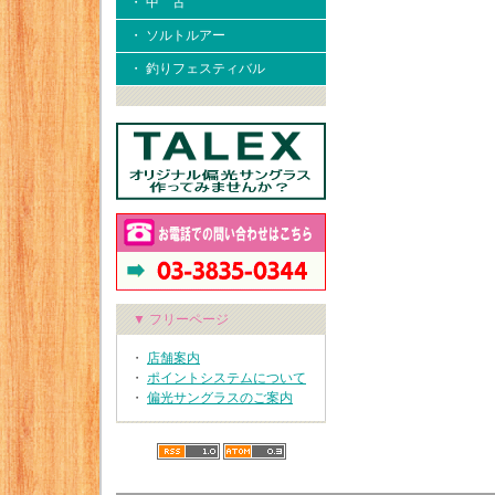
・ 中 古
・ ソルトルアー
・ 釣りフェスティバル
▼ フリーページ
・
店舗案内
・
ポイントシステムについて
・
偏光サングラスのご案内