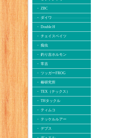
・ ZBC
・ ダイワ
・ Double.H
・ チェイスベイツ
・ 痴虫
・ 釣り吉ホルモン
・ 常吉
・ ツッガーFROG
・ 椿研究所
・ TEX（テックス）
・ THタックル
・ ティムコ
・ テッケルルアー
・ デプス
・ デュエル