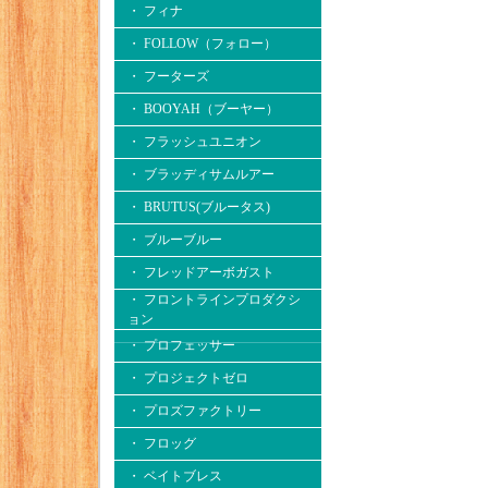
・ フィナ
・ FOLLOW（フォロー）
・ フーターズ
・ BOOYAH（ブーヤー）
・ フラッシュユニオン
・ ブラッディサムルアー
・ BRUTUS(ブルータス)
・ ブルーブルー
・ フレッドアーボガスト
・ フロントラインプロダクシ
ョン
・ プロフェッサー
・ プロジェクトゼロ
・ プロズファクトリー
・ フロッグ
・ ベイトブレス