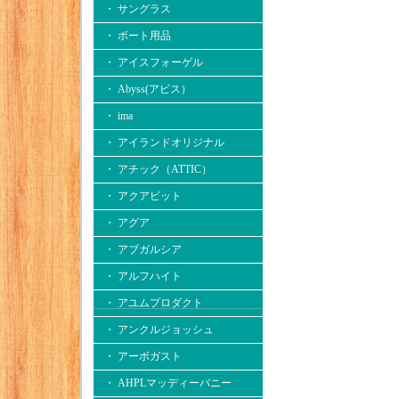
・ サングラス
・ ボート用品
・ アイスフォーゲル
・ Abyss(アビス）
・ ima
・ アイランドオリジナル
・ アチック（ATTIC）
・ アクアビット
・ アグア
・ アブガルシア
・ アルフハイト
・ アユムプロダクト
・ アンクルジョッシュ
・ アーボガスト
・ AHPLマッディーバニー