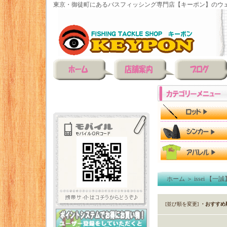
東京・御徒町にあるバスフィッシング専門店【キーポン】のウェ
ホーム
＞
issei 【一誠
[並び順を変更]
・おすすめ