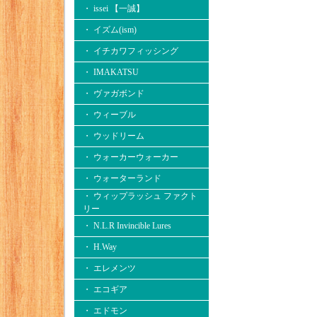
・ issei 【一誠】
・ イズム(ism)
・ イチカワフィッシング
・ IMAKATSU
・ ヴァガボンド
・ ウィーブル
・ ウッドリーム
・ ウォーカーウォーカー
・ ウォーターランド
・ ウィップラッシュ ファクト
リー
・ N.L.R Invincible Lures
・ H.Way
・ エレメンツ
・ エコギア
・ エドモン