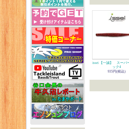
issei 【一誠】 スー
ック4
935円(税込)