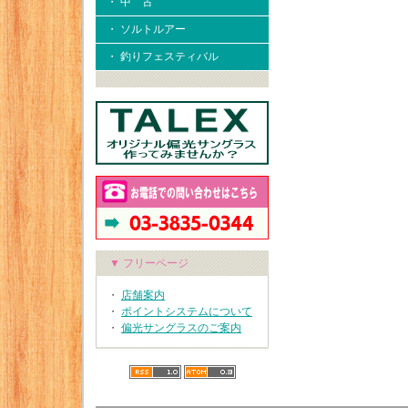
・ 中 古
・ ソルトルアー
・ 釣りフェスティバル
▼ フリーページ
・
店舗案内
・
ポイントシステムについて
・
偏光サングラスのご案内