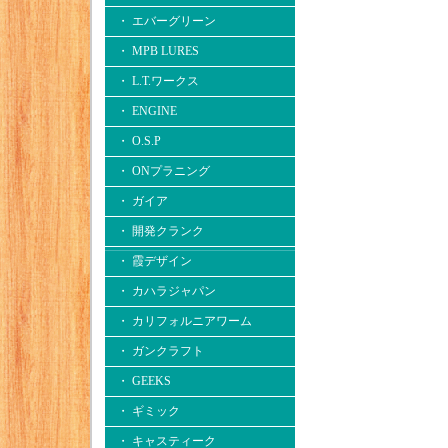
・ エバーグリーン
・ MPB LURES
・ L.T.ワークス
・ ENGINE
・ O.S.P
・ ONプラニング
・ ガイア
・ 開発クランク
・ 霞デザイン
・ カハラジャパン
・ カリフォルニアワーム
・ ガンクラフト
・ GEEKS
・ ギミック
・ キャスティーク