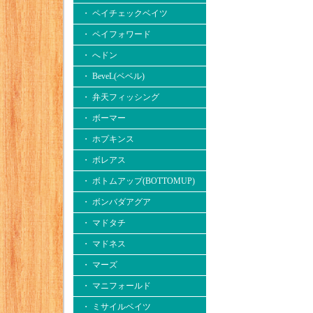
・ ペイチェックベイツ
・ ペイフォワード
・ へドン
・ BeveL(ベベル)
・ 弁天フィッシング
・ ボーマー
・ ホプキンス
・ ボレアス
・ ボトムアップ(BOTTOMUP)
・ ボンバダアグア
・ マドタチ
・ マドネス
・ マーズ
・ マニフォールド
・ ミサイルベイツ