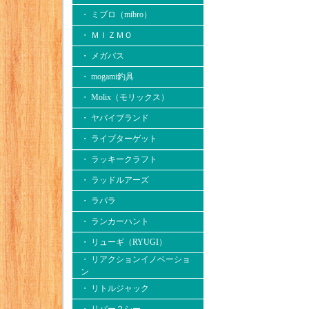
・ ミブロ（mibro）
・ ＭＩＺＭＯ
・ メガバス
・ mogami釣具
・ Molix（モリックス）
・ ヤバイブランド
・ ライブターゲット
・ ラッキークラフト
・ ラッドルアーズ
・ ラパラ
・ ランカーハント
・ リューギ（RYUGI）
・ リアクションイノベーショ
ン
・ リトルジャック