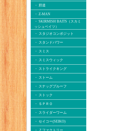
・ 邪道
・ Z-MAN
・ SKIRMISH BAITS（スカミ
ッシュベイツ）
・ スタジオコンポジット
・ スタンドパワー
・ スミス
・ スミスウィック
・ ストライクキング
・ ストーム
・ スナッグプルーフ
・ ストック
・ ＳＰＲＯ
・ スライダーワーム
・ セイコー(SEIKO)
・ Ｚファクトリー