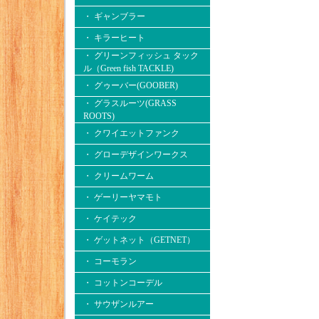
・ ギャンブラー
・ キラーヒート
・ グリーンフィッシュ タック
ル（Green fish TACKLE)
・ グゥーバー(GOOBER)
・ グラスルーツ(GRASS
ROOTS)
・ クワイエットファンク
・ グローデザインワークス
・ クリームワーム
・ ゲーリーヤマモト
・ ケイテック
・ ゲットネット（GETNET）
・ コーモラン
・ コットンコーデル
・ サウザンルアー