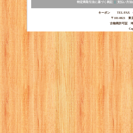
特定商取引法に基づく表記
｜
支払い方法
キーポン TEL/FAX 03-
〒101-0021 
古物商許可証 埼玉
Co