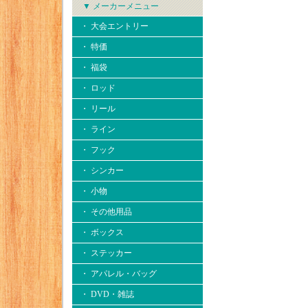
▼ メーカーメニュー
・ 大会エントリー
・ 特価
・ 福袋
・ ロッド
・ リール
・ ライン
・ フック
・ シンカー
・ 小物
・ その他用品
・ ボックス
・ ステッカー
・ アパレル・バッグ
・ DVD・雑誌