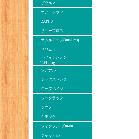
・ ザウルス
・ ザクトクラフト
・ ZAPPU
・ サニーブロス
・ サムルアーズ(sumlures)
・ サワムラ
・ 13フィッシング
（13Fishing）
・ シグナル
・ シックスセンス
・ ジップベイツ
・ ジークラック
・ シマノ
・ シモツケ
・ ジャクソン（Qu-on）
・ ジャッカル