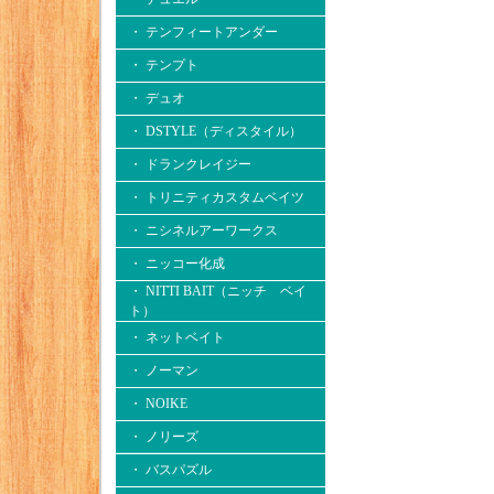
・ テンフィートアンダー
・ テンプト
・ デュオ
・ DSTYLE（ディスタイル）
・ ドランクレイジー
・ トリニティカスタムベイツ
・ ニシネルアーワークス
・ ニッコー化成
・ NITTI BAIT（ニッチ ベイ
ト）
・ ネットベイト
・ ノーマン
・ NOIKE
・ ノリーズ
・ バスパズル