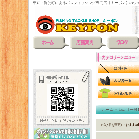
東京・御徒町にあるバスフィッシング専門店【キーポン】のウェ
ホーム
＞
issei 【一誠
[並び順を変更]
・おすすめ