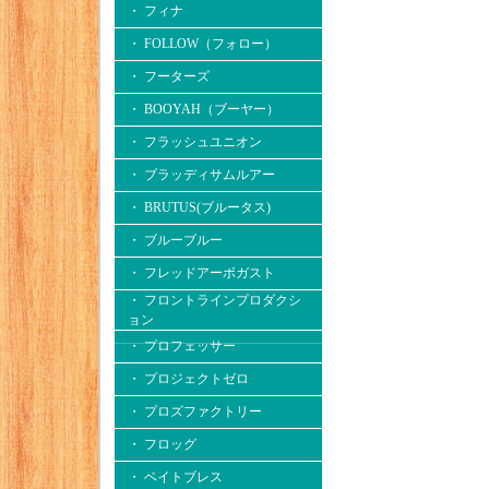
・ フィナ
・ FOLLOW（フォロー）
・ フーターズ
・ BOOYAH（ブーヤー）
・ フラッシュユニオン
・ ブラッディサムルアー
・ BRUTUS(ブルータス)
・ ブルーブルー
・ フレッドアーボガスト
・ フロントラインプロダクシ
ョン
・ プロフェッサー
・ プロジェクトゼロ
・ プロズファクトリー
・ フロッグ
・ ベイトブレス