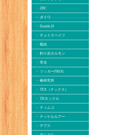
・ ZBC
・ ダイワ
・ Double.H
・ チェイスベイツ
・ 痴虫
・ 釣り吉ホルモン
・ 常吉
・ ツッガーFROG
・ 椿研究所
・ TEX（テックス）
・ THタックル
・ ティムコ
・ テッケルルアー
・ デプス
・ デュエル