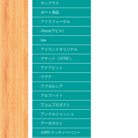
・ サングラス
・ ボート用品
・ アイスフォーゲル
・ Abyss(アビス）
・ ima
・ アイランドオリジナル
・ アチック（ATTIC）
・ アクアビット
・ アグア
・ アブガルシア
・ アルフハイト
・ アユムプロダクト
・ アンクルジョッシュ
・ アーボガスト
・ AHPLマッディーバニー