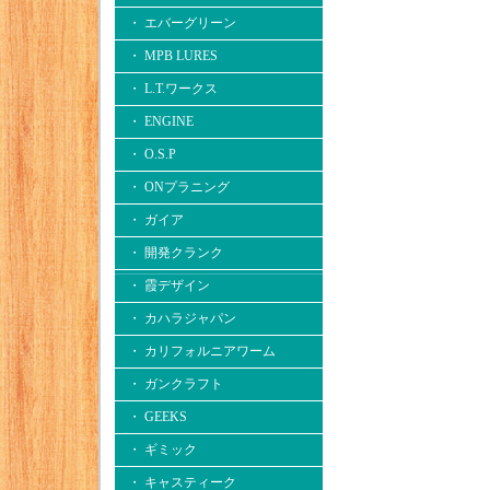
・ エバーグリーン
・ MPB LURES
・ L.T.ワークス
・ ENGINE
・ O.S.P
・ ONプラニング
・ ガイア
・ 開発クランク
・ 霞デザイン
・ カハラジャパン
・ カリフォルニアワーム
・ ガンクラフト
・ GEEKS
・ ギミック
・ キャスティーク