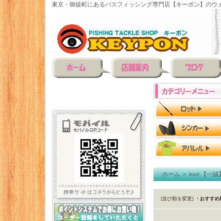
東京・御徒町にあるバスフィッシング専門店【キーポン】のウェ
ホーム
＞
issei 【一誠
[並び順を変更]
・おすすめ