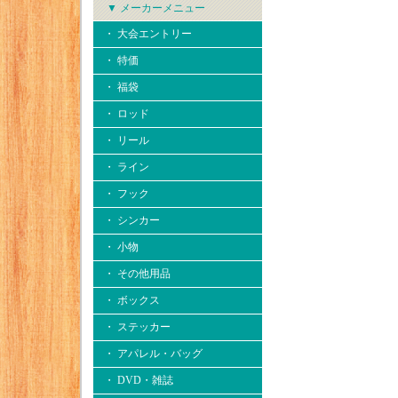
▼ メーカーメニュー
・ 大会エントリー
・ 特価
・ 福袋
・ ロッド
・ リール
・ ライン
・ フック
・ シンカー
・ 小物
・ その他用品
・ ボックス
・ ステッカー
・ アパレル・バッグ
・ DVD・雑誌