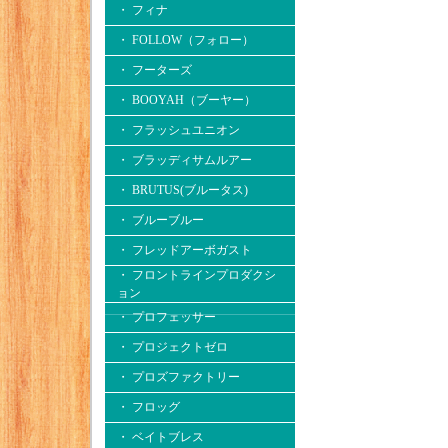
・ フィナ
・ FOLLOW（フォロー）
・ フーターズ
・ BOOYAH（ブーヤー）
・ フラッシュユニオン
・ ブラッディサムルアー
・ BRUTUS(ブルータス)
・ ブルーブルー
・ フレッドアーボガスト
・ フロントラインプロダクシ
ョン
・ プロフェッサー
・ プロジェクトゼロ
・ プロズファクトリー
・ フロッグ
・ ベイトブレス