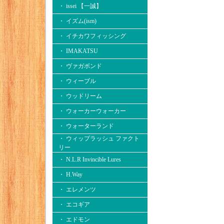
・ issei 【一誠】
・ イズム(ism)
・ イチカワフィッシング
・ IMAKATSU
・ ヴァガボンド
・ ウィーブル
・ ウッドリーム
・ ウォーカーウォーカー
・ ウォーターランド
・ ウィップラッシュ ファクト
リー
・ N.L.R Invincible Lures
・ H.Way
・ エレメンツ
・ エコギア
・ エドモン