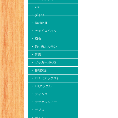
・ ZBC
・ ダイワ
・ Double.H
・ チェイスベイツ
・ 痴虫
・ 釣り吉ホルモン
・ 常吉
・ ツッガーFROG
・ 椿研究所
・ TEX（テックス）
・ THタックル
・ ティムコ
・ テッケルルアー
・ デプス
・ デュエル