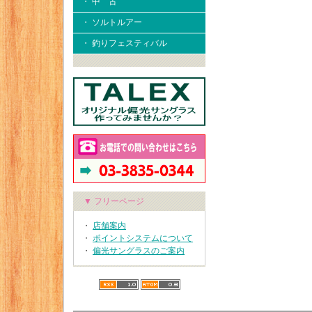
・ 中 古
・ ソルトルアー
・ 釣りフェスティバル
▼ フリーページ
・
店舗案内
・
ポイントシステムについて
・
偏光サングラスのご案内