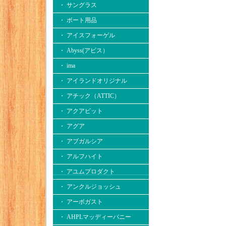
・ サングラス
・ ボート用品
・ アイスフォーゲル
・ Abyss(アビス）
・ ima
・ アイランドオリジナル
・ アチック（ATTIC）
・ アクアビット
・ アグア
・ アブガルシア
・ アルフハイト
・ アユムプロダクト
・ アンクルジョッシュ
・ アーボガスト
・ AHPLマッディーバニー