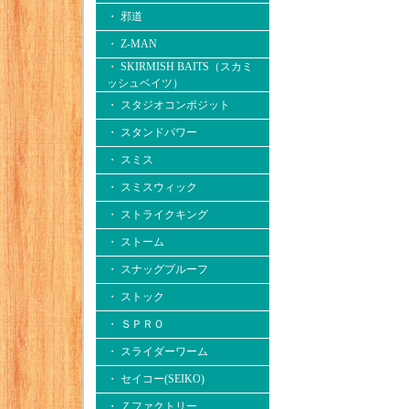
・ 邪道
・ Z-MAN
・ SKIRMISH BAITS（スカミ
ッシュベイツ）
・ スタジオコンポジット
・ スタンドパワー
・ スミス
・ スミスウィック
・ ストライクキング
・ ストーム
・ スナッグプルーフ
・ ストック
・ ＳＰＲＯ
・ スライダーワーム
・ セイコー(SEIKO)
・ Ｚファクトリー