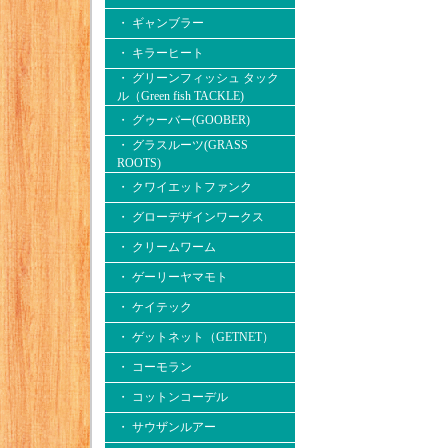
・ ギャンブラー
・ キラーヒート
・ グリーンフィッシュ タック
ル（Green fish TACKLE)
・ グゥーバー(GOOBER)
・ グラスルーツ(GRASS
ROOTS)
・ クワイエットファンク
・ グローデザインワークス
・ クリームワーム
・ ゲーリーヤマモト
・ ケイテック
・ ゲットネット（GETNET）
・ コーモラン
・ コットンコーデル
・ サウザンルアー