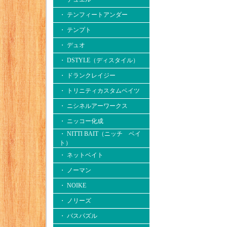
・ テンフィートアンダー
・ テンプト
・ デュオ
・ DSTYLE（ディスタイル）
・ ドランクレイジー
・ トリニティカスタムベイツ
・ ニシネルアーワークス
・ ニッコー化成
・ NITTI BAIT（ニッチ ベイ
ト）
・ ネットベイト
・ ノーマン
・ NOIKE
・ ノリーズ
・ バスパズル