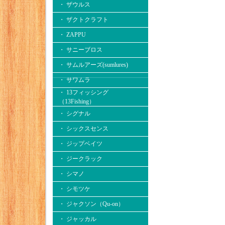
・ ザウルス
・ ザクトクラフト
・ ZAPPU
・ サニーブロス
・ サムルアーズ(sumlures)
・ サワムラ
・ 13フィッシング
（13Fishing）
・ シグナル
・ シックスセンス
・ ジップベイツ
・ ジークラック
・ シマノ
・ シモツケ
・ ジャクソン（Qu-on）
・ ジャッカル