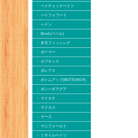
・ ペイチェックベイツ
・ ペイフォワード
・ へドン
・ BeveL(ベベル)
・ 弁天フィッシング
・ ボーマー
・ ホプキンス
・ ボレアス
・ ボトムアップ(BOTTOMUP)
・ ボンバダアグア
・ マドタチ
・ マドネス
・ マーズ
・ マニフォールド
・ ミサイルベイツ