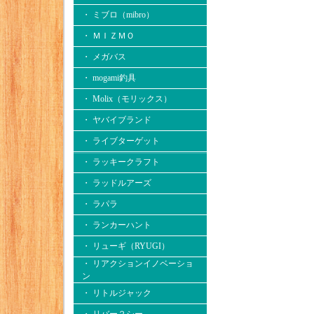
・ ミブロ（mibro）
・ ＭＩＺＭＯ
・ メガバス
・ mogami釣具
・ Molix（モリックス）
・ ヤバイブランド
・ ライブターゲット
・ ラッキークラフト
・ ラッドルアーズ
・ ラパラ
・ ランカーハント
・ リューギ（RYUGI）
・ リアクションイノベーショ
ン
・ リトルジャック