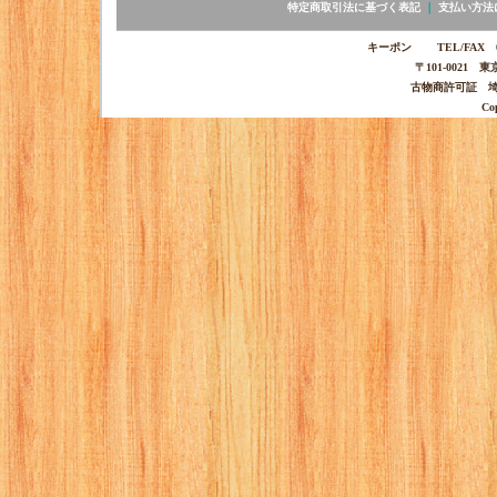
特定商取引法に基づく表記
｜
支払い方法
キーポン TEL/FAX 03-
〒101-0021 
古物商許可証 埼玉
Co