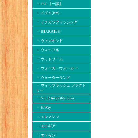
・ issei 【一誠】
・ イズム(ism)
・ イチカワフィッシング
・ IMAKATSU
・ ヴァガボンド
・ ウィーブル
・ ウッドリーム
・ ウォーカーウォーカー
・ ウォーターランド
・ ウィップラッシュ ファクト
リー
・ N.L.R Invincible Lures
・ H.Way
・ エレメンツ
・ エコギア
・ エドモン