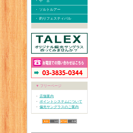
・ 中 古
・ ソルトルアー
・ 釣りフェスティバル
▼ フリーページ
・
店舗案内
・
ポイントシステムについて
・
偏光サングラスのご案内