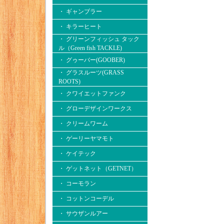
・ ギャンブラー
・ キラーヒート
・ グリーンフィッシュ タック
ル（Green fish TACKLE)
・ グゥーバー(GOOBER)
・ グラスルーツ(GRASS
ROOTS)
・ クワイエットファンク
・ グローデザインワークス
・ クリームワーム
・ ゲーリーヤマモト
・ ケイテック
・ ゲットネット（GETNET）
・ コーモラン
・ コットンコーデル
・ サウザンルアー