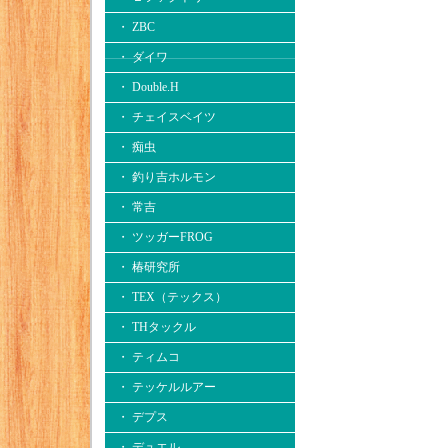
・ ZBC
・ ダイワ
・ Double.H
・ チェイスベイツ
・ 痴虫
・ 釣り吉ホルモン
・ 常吉
・ ツッガーFROG
・ 椿研究所
・ TEX（テックス）
・ THタックル
・ ティムコ
・ テッケルルアー
・ デプス
・ デュエル