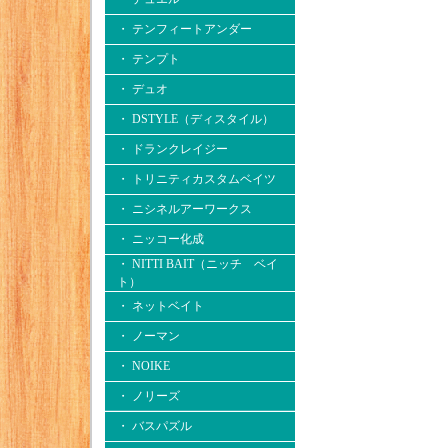
・ テンフィートアンダー
・ テンプト
・ デュオ
・ DSTYLE（ディスタイル）
・ ドランクレイジー
・ トリニティカスタムベイツ
・ ニシネルアーワークス
・ ニッコー化成
・ NITTI BAIT（ニッチ ベイ
ト）
・ ネットベイト
・ ノーマン
・ NOIKE
・ ノリーズ
・ バスパズル