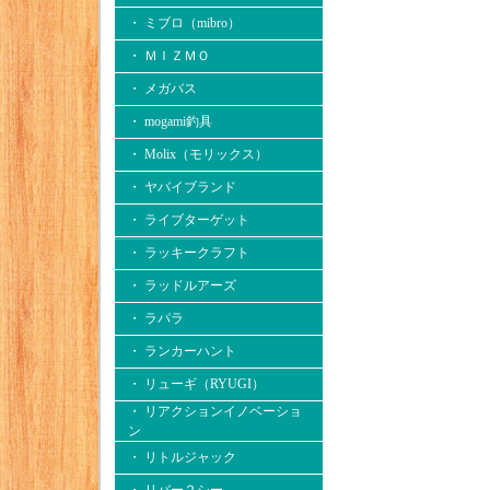
・ ミブロ（mibro）
・ ＭＩＺＭＯ
・ メガバス
・ mogami釣具
・ Molix（モリックス）
・ ヤバイブランド
・ ライブターゲット
・ ラッキークラフト
・ ラッドルアーズ
・ ラパラ
・ ランカーハント
・ リューギ（RYUGI）
・ リアクションイノベーショ
ン
・ リトルジャック