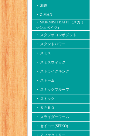
・ 邪道
・ Z-MAN
・ SKIRMISH BAITS（スカミ
ッシュベイツ）
・ スタジオコンポジット
・ スタンドパワー
・ スミス
・ スミスウィック
・ ストライクキング
・ ストーム
・ スナッグプルーフ
・ ストック
・ ＳＰＲＯ
・ スライダーワーム
・ セイコー(SEIKO)
・ Ｚファクトリー