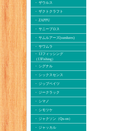
・ ザウルス
・ ザクトクラフト
・ ZAPPU
・ サニーブロス
・ サムルアーズ(sumlures)
・ サワムラ
・ 13フィッシング
（13Fishing）
・ シグナル
・ シックスセンス
・ ジップベイツ
・ ジークラック
・ シマノ
・ シモツケ
・ ジャクソン（Qu-on）
・ ジャッカル