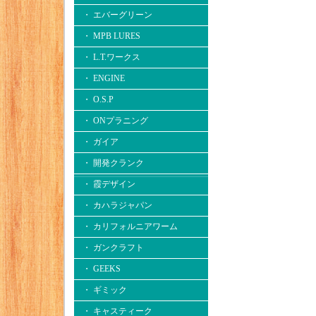
・ エバーグリーン
・ MPB LURES
・ L.T.ワークス
・ ENGINE
・ O.S.P
・ ONプラニング
・ ガイア
・ 開発クランク
・ 霞デザイン
・ カハラジャパン
・ カリフォルニアワーム
・ ガンクラフト
・ GEEKS
・ ギミック
・ キャスティーク