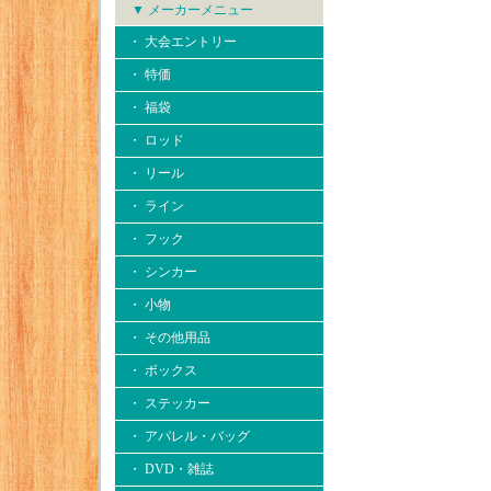
▼ メーカーメニュー
・ 大会エントリー
・ 特価
・ 福袋
・ ロッド
・ リール
・ ライン
・ フック
・ シンカー
・ 小物
・ その他用品
・ ボックス
・ ステッカー
・ アパレル・バッグ
・ DVD・雑誌