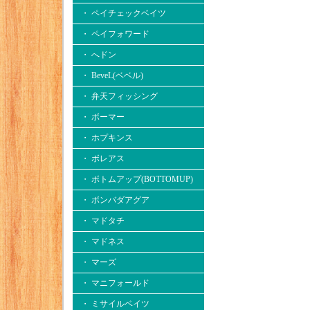
・ ペイチェックベイツ
・ ペイフォワード
・ へドン
・ BeveL(ベベル)
・ 弁天フィッシング
・ ボーマー
・ ホプキンス
・ ボレアス
・ ボトムアップ(BOTTOMUP)
・ ボンバダアグア
・ マドタチ
・ マドネス
・ マーズ
・ マニフォールド
・ ミサイルベイツ