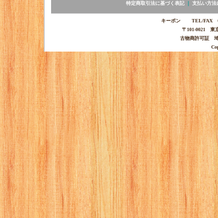
特定商取引法に基づく表記
｜
支払い方法
キーポン TEL/FAX 03-
〒101-0021 
古物商許可証 埼玉
Co