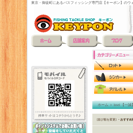
東京・御徒町にあるバスフィッシング専門店【キーポン】のウェ
ホーム
＞
issei 【一誠
[並び順を変更]
・おすすめ