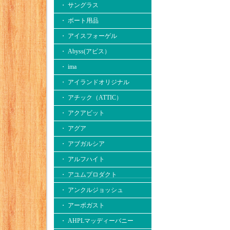
・ サングラス
・ ボート用品
・ アイスフォーゲル
・ Abyss(アビス）
・ ima
・ アイランドオリジナル
・ アチック（ATTIC）
・ アクアビット
・ アグア
・ アブガルシア
・ アルフハイト
・ アユムプロダクト
・ アンクルジョッシュ
・ アーボガスト
・ AHPLマッディーバニー