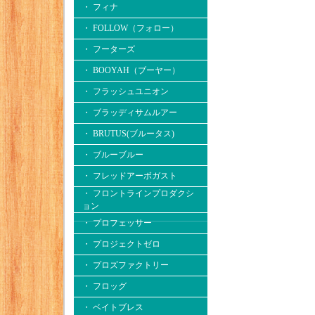
・ フィナ
・ FOLLOW（フォロー）
・ フーターズ
・ BOOYAH（ブーヤー）
・ フラッシュユニオン
・ ブラッディサムルアー
・ BRUTUS(ブルータス)
・ ブルーブルー
・ フレッドアーボガスト
・ フロントラインプロダクシ
ョン
・ プロフェッサー
・ プロジェクトゼロ
・ プロズファクトリー
・ フロッグ
・ ベイトブレス