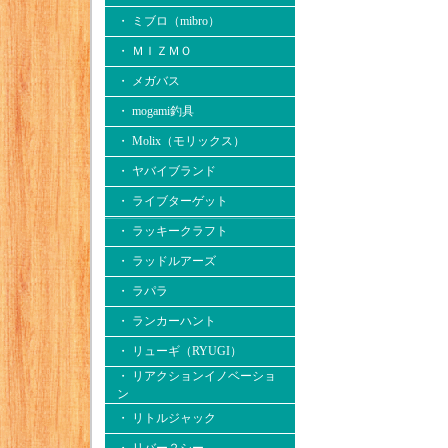
・ ミブロ（mibro）
・ ＭＩＺＭＯ
・ メガバス
・ mogami釣具
・ Molix（モリックス）
・ ヤバイブランド
・ ライブターゲット
・ ラッキークラフト
・ ラッドルアーズ
・ ラパラ
・ ランカーハント
・ リューギ（RYUGI）
・ リアクションイノベーショ
ン
・ リトルジャック