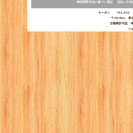
特定商取引法に基づく表記
｜
支払い方法
キーポン TEL/FAX 03-
〒101-0021 
古物商許可証 埼玉
Co