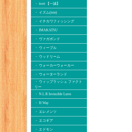
・ issei 【一誠】
・ イズム(ism)
・ イチカワフィッシング
・ IMAKATSU
・ ヴァガボンド
・ ウィーブル
・ ウッドリーム
・ ウォーカーウォーカー
・ ウォーターランド
・ ウィップラッシュ ファクト
リー
・ N.L.R Invincible Lures
・ H.Way
・ エレメンツ
・ エコギア
・ エドモン