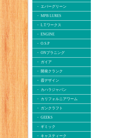
・ エバーグリーン
・ MPB LURES
・ L.T.ワークス
・ ENGINE
・ O.S.P
・ ONプラニング
・ ガイア
・ 開発クランク
・ 霞デザイン
・ カハラジャパン
・ カリフォルニアワーム
・ ガンクラフト
・ GEEKS
・ ギミック
・ キャスティーク