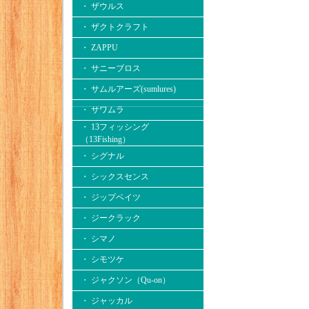
・ ザウルス
・ ザクトクラフト
・ ZAPPU
・ サニーブロス
・ サムルアーズ(sumlures)
・ サワムラ
・ 13フィッシング
（13Fishing）
・ シグナル
・ シックスセンス
・ ジップベイツ
・ ジークラック
・ シマノ
・ シモツケ
・ ジャクソン（Qu-on）
・ ジャッカル