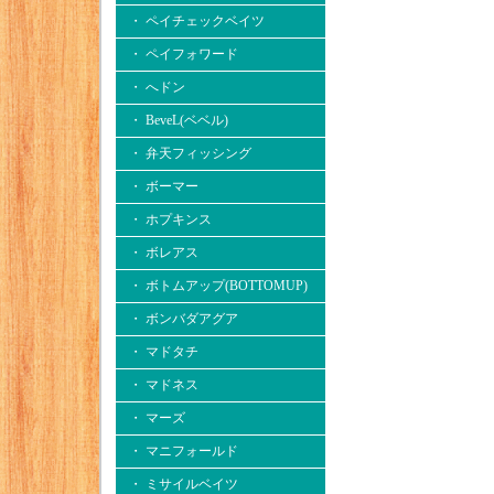
・ ペイチェックベイツ
・ ペイフォワード
・ へドン
・ BeveL(ベベル)
・ 弁天フィッシング
・ ボーマー
・ ホプキンス
・ ボレアス
・ ボトムアップ(BOTTOMUP)
・ ボンバダアグア
・ マドタチ
・ マドネス
・ マーズ
・ マニフォールド
・ ミサイルベイツ