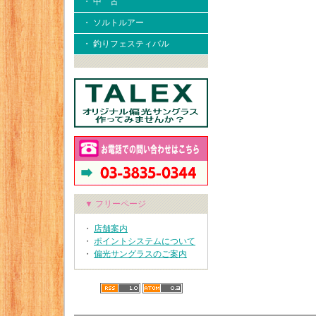
・ 中 古
・ ソルトルアー
・ 釣りフェスティバル
▼ フリーページ
・
店舗案内
・
ポイントシステムについて
・
偏光サングラスのご案内