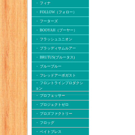
・ フィナ
・ FOLLOW（フォロー）
・ フーターズ
・ BOOYAH（ブーヤー）
・ フラッシュユニオン
・ ブラッディサムルアー
・ BRUTUS(ブルータス)
・ ブルーブルー
・ フレッドアーボガスト
・ フロントラインプロダクシ
ョン
・ プロフェッサー
・ プロジェクトゼロ
・ プロズファクトリー
・ フロッグ
・ ベイトブレス