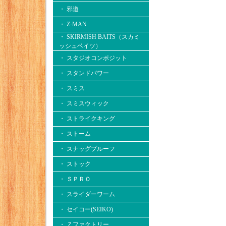
・ 邪道
・ Z-MAN
・ SKIRMISH BAITS（スカミ
ッシュベイツ）
・ スタジオコンポジット
・ スタンドパワー
・ スミス
・ スミスウィック
・ ストライクキング
・ ストーム
・ スナッグプルーフ
・ ストック
・ ＳＰＲＯ
・ スライダーワーム
・ セイコー(SEIKO)
・ Ｚファクトリー