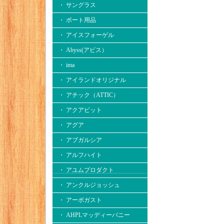
・ サングラス
・ ボート用品
・ アイスフォーゲル
・ Abyss(アビス）
・ ima
・ アイランドオリジナル
・ アチック（ATTIC）
・ アクアビット
・ アグア
・ アブガルシア
・ アルフハイト
・ アユムプロダクト
・ アンクルジョッシュ
・ アーボガスト
・ AHPLマッディーバニー