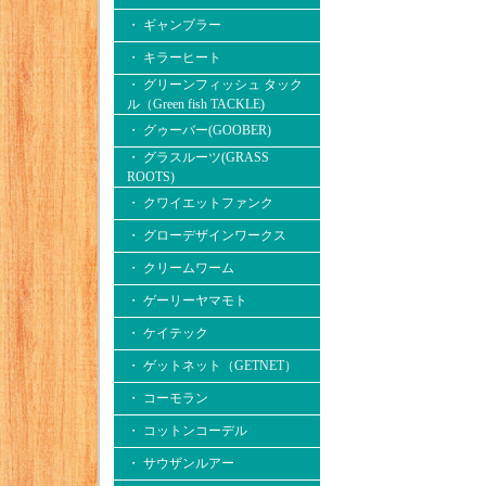
・ ギャンブラー
・ キラーヒート
・ グリーンフィッシュ タック
ル（Green fish TACKLE)
・ グゥーバー(GOOBER)
・ グラスルーツ(GRASS
ROOTS)
・ クワイエットファンク
・ グローデザインワークス
・ クリームワーム
・ ゲーリーヤマモト
・ ケイテック
・ ゲットネット（GETNET）
・ コーモラン
・ コットンコーデル
・ サウザンルアー