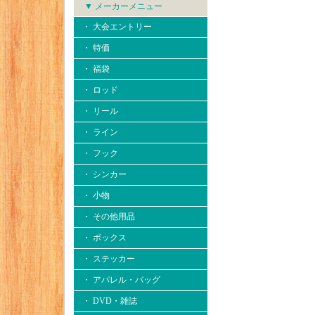
▼ メーカーメニュー
・ 大会エントリー
・ 特価
・ 福袋
・ ロッド
・ リール
・ ライン
・ フック
・ シンカー
・ 小物
・ その他用品
・ ボックス
・ ステッカー
・ アパレル・バッグ
・ DVD・雑誌