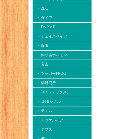
・ ZBC
・ ダイワ
・ Double.H
・ チェイスベイツ
・ 痴虫
・ 釣り吉ホルモン
・ 常吉
・ ツッガーFROG
・ 椿研究所
・ TEX（テックス）
・ THタックル
・ ティムコ
・ テッケルルアー
・ デプス
・ デュエル