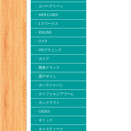
・ エバーグリーン
・ MPB LURES
・ L.T.ワークス
・ ENGINE
・ O.S.P
・ ONプラニング
・ ガイア
・ 開発クランク
・ 霞デザイン
・ カハラジャパン
・ カリフォルニアワーム
・ ガンクラフト
・ GEEKS
・ ギミック
・ キャスティーク