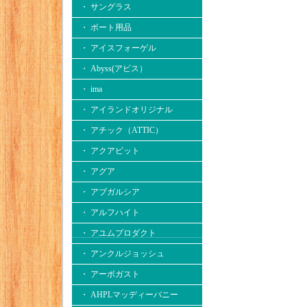
・ サングラス
・ ボート用品
・ アイスフォーゲル
・ Abyss(アビス）
・ ima
・ アイランドオリジナル
・ アチック（ATTIC）
・ アクアビット
・ アグア
・ アブガルシア
・ アルフハイト
・ アユムプロダクト
・ アンクルジョッシュ
・ アーボガスト
・ AHPLマッディーバニー