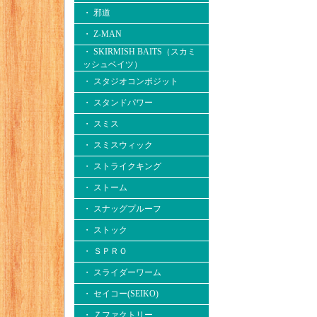
・ 邪道
・ Z-MAN
・ SKIRMISH BAITS（スカミ
ッシュベイツ）
・ スタジオコンポジット
・ スタンドパワー
・ スミス
・ スミスウィック
・ ストライクキング
・ ストーム
・ スナッグプルーフ
・ ストック
・ ＳＰＲＯ
・ スライダーワーム
・ セイコー(SEIKO)
・ Ｚファクトリー