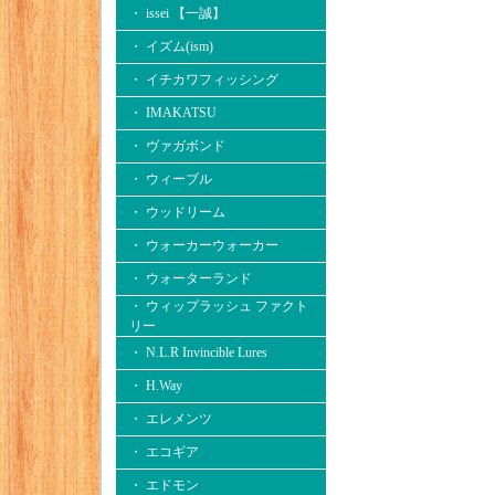
・ issei 【一誠】
・ イズム(ism)
・ イチカワフィッシング
・ IMAKATSU
・ ヴァガボンド
・ ウィーブル
・ ウッドリーム
・ ウォーカーウォーカー
・ ウォーターランド
・ ウィップラッシュ ファクト
リー
・ N.L.R Invincible Lures
・ H.Way
・ エレメンツ
・ エコギア
・ エドモン