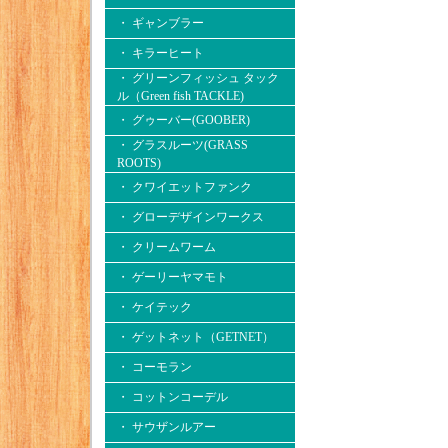
・ ギャンブラー
・ キラーヒート
・ グリーンフィッシュ タック
ル（Green fish TACKLE)
・ グゥーバー(GOOBER)
・ グラスルーツ(GRASS
ROOTS)
・ クワイエットファンク
・ グローデザインワークス
・ クリームワーム
・ ゲーリーヤマモト
・ ケイテック
・ ゲットネット（GETNET）
・ コーモラン
・ コットンコーデル
・ サウザンルアー