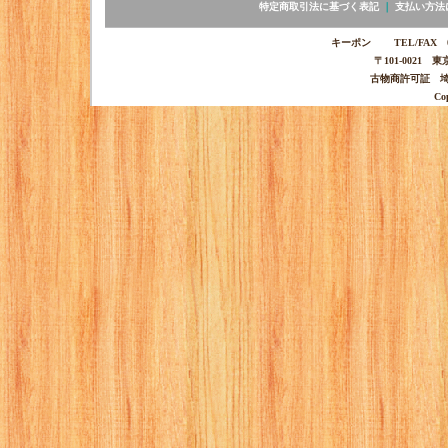
特定商取引法に基づく表記
｜
支払い方法
キーポン TEL/FAX 03-
〒101-0021 
古物商許可証 埼玉
Co