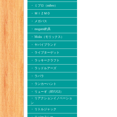
・ ミブロ（mibro）
・ ＭＩＺＭＯ
・ メガバス
・ mogami釣具
・ Molix（モリックス）
・ ヤバイブランド
・ ライブターゲット
・ ラッキークラフト
・ ラッドルアーズ
・ ラパラ
・ ランカーハント
・ リューギ（RYUGI）
・ リアクションイノベーショ
ン
・ リトルジャック