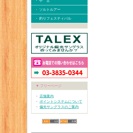
・ 中 古
・ ソルトルアー
・ 釣りフェスティバル
▼ フリーページ
・
店舗案内
・
ポイントシステムについて
・
偏光サングラスのご案内