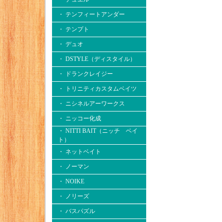
・ テンフィートアンダー
・ テンプト
・ デュオ
・ DSTYLE（ディスタイル）
・ ドランクレイジー
・ トリニティカスタムベイツ
・ ニシネルアーワークス
・ ニッコー化成
・ NITTI BAIT（ニッチ ベイ
ト）
・ ネットベイト
・ ノーマン
・ NOIKE
・ ノリーズ
・ バスパズル