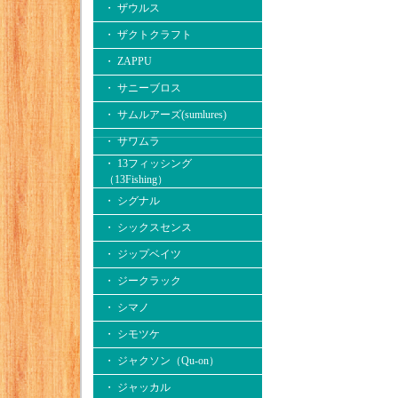
・ ザウルス
・ ザクトクラフト
・ ZAPPU
・ サニーブロス
・ サムルアーズ(sumlures)
・ サワムラ
・ 13フィッシング
（13Fishing）
・ シグナル
・ シックスセンス
・ ジップベイツ
・ ジークラック
・ シマノ
・ シモツケ
・ ジャクソン（Qu-on）
・ ジャッカル