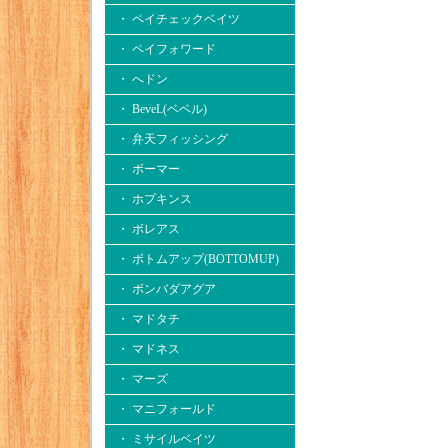
・ ペイチェックベイツ
・ ペイフォワード
・ へドン
・ BeveL(ベベル)
・ 弁天フィッシング
・ ボーマー
・ ホプキンス
・ ボレアス
・ ボトムアップ(BOTTOMUP)
・ ボンバダアグア
・ マドタチ
・ マドネス
・ マーズ
・ マニフォールド
・ ミサイルベイツ