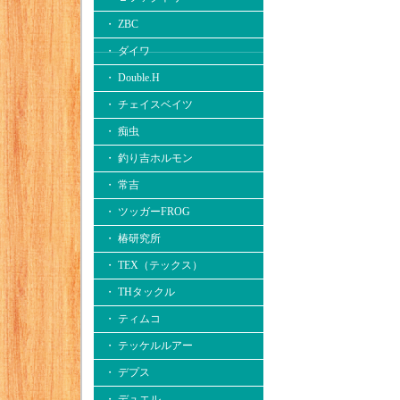
・ ZBC
・ ダイワ
・ Double.H
・ チェイスベイツ
・ 痴虫
・ 釣り吉ホルモン
・ 常吉
・ ツッガーFROG
・ 椿研究所
・ TEX（テックス）
・ THタックル
・ ティムコ
・ テッケルルアー
・ デプス
・ デュエル