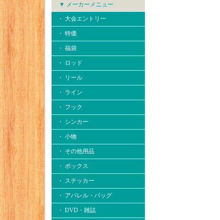
▼ メーカーメニュー
・ 大会エントリー
・ 特価
・ 福袋
・ ロッド
・ リール
・ ライン
・ フック
・ シンカー
・ 小物
・ その他用品
・ ボックス
・ ステッカー
・ アパレル・バッグ
・ DVD・雑誌