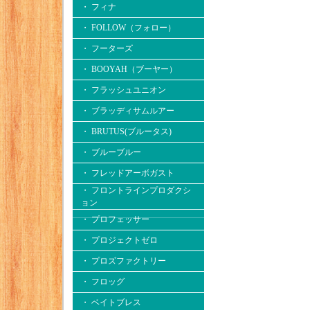
・ フィナ
・ FOLLOW（フォロー）
・ フーターズ
・ BOOYAH（ブーヤー）
・ フラッシュユニオン
・ ブラッディサムルアー
・ BRUTUS(ブルータス)
・ ブルーブルー
・ フレッドアーボガスト
・ フロントラインプロダクシ
ョン
・ プロフェッサー
・ プロジェクトゼロ
・ プロズファクトリー
・ フロッグ
・ ベイトブレス