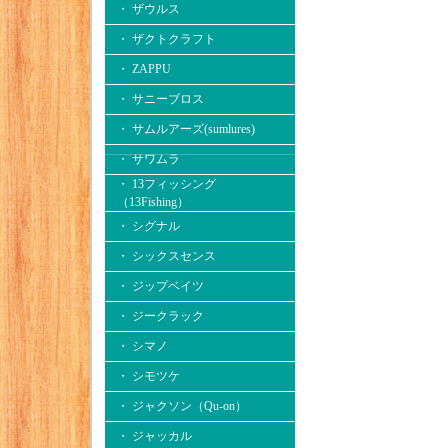
・ ザウルス
・ ザクトクラフト
・ ZAPPU
・ サニーブロス
・ サムルアーズ(sumlures)
・ サワムラ
・ 13フィッシング
（13Fishing）
・ シグナル
・ シックスセンス
・ ジップベイツ
・ ジークラック
・ シマノ
・ シモツケ
・ ジャクソン（Qu-on）
・ ジャッカル