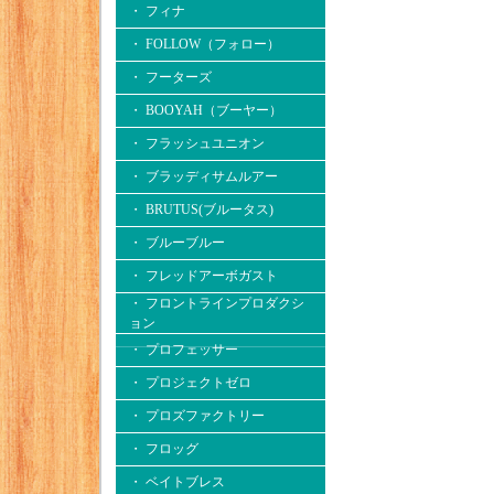
・ フィナ
・ FOLLOW（フォロー）
・ フーターズ
・ BOOYAH（ブーヤー）
・ フラッシュユニオン
・ ブラッディサムルアー
・ BRUTUS(ブルータス)
・ ブルーブルー
・ フレッドアーボガスト
・ フロントラインプロダクシ
ョン
・ プロフェッサー
・ プロジェクトゼロ
・ プロズファクトリー
・ フロッグ
・ ベイトブレス