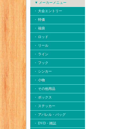
▼ メーカーメニュー
・ 大会エントリー
・ 特価
・ 福袋
・ ロッド
・ リール
・ ライン
・ フック
・ シンカー
・ 小物
・ その他用品
・ ボックス
・ ステッカー
・ アパレル・バッグ
・ DVD・雑誌