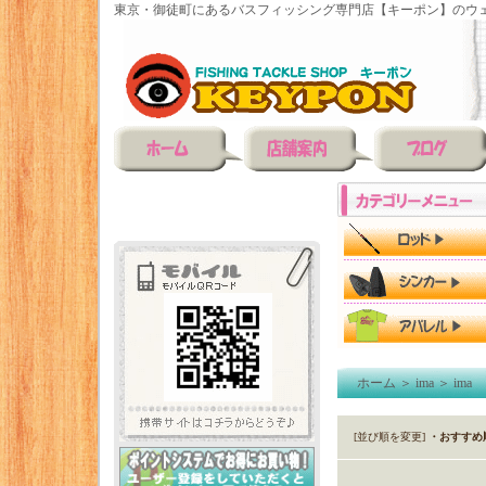
東京・御徒町にあるバスフィッシング専門店【キーポン】のウェ
ホーム
＞
ima
＞
im
[並び順を変更]
・おすすめ