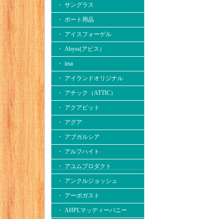
・ サングラス
・ ボート用品
・ アイスフォーゲル
・ Abyss(アビス）
・ ima
・ アイランドオリジナル
・ アチック（ATTIC）
・ アクアビット
・ アグア
・ アブガルシア
・ アルフハイト
・ アユムプロダクト
・ アンクルジョッシュ
・ アーボガスト
・ AHPLマッディーバニー