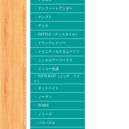
・ テンフィートアンダー
・ テンプト
・ デュオ
・ DSTYLE（ディスタイル）
・ ドランクレイジー
・ トリニティカスタムベイツ
・ ニシネルアーワークス
・ ニッコー化成
・ NITTI BAIT（ニッチ ベイ
ト）
・ ネットベイト
・ ノーマン
・ NOIKE
・ ノリーズ
・ バスパズル