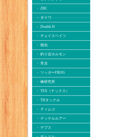
・ ZBC
・ ダイワ
・ Double.H
・ チェイスベイツ
・ 痴虫
・ 釣り吉ホルモン
・ 常吉
・ ツッガーFROG
・ 椿研究所
・ TEX（テックス）
・ THタックル
・ ティムコ
・ テッケルルアー
・ デプス
・ デュエル