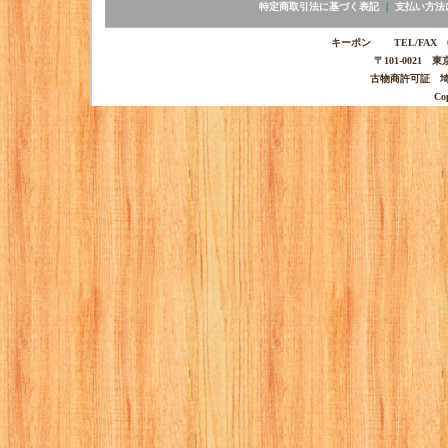
特定商取引法に基づく表記
｜
支払い方法
キーポン TEL/FAX 03-
〒101-0021 
古物商許可証 埼玉
Co