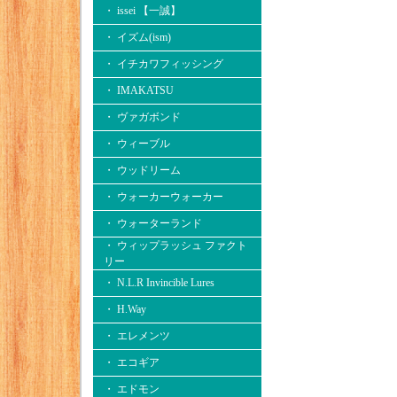
・ issei 【一誠】
・ イズム(ism)
・ イチカワフィッシング
・ IMAKATSU
・ ヴァガボンド
・ ウィーブル
・ ウッドリーム
・ ウォーカーウォーカー
・ ウォーターランド
・ ウィップラッシュ ファクト
リー
・ N.L.R Invincible Lures
・ H.Way
・ エレメンツ
・ エコギア
・ エドモン