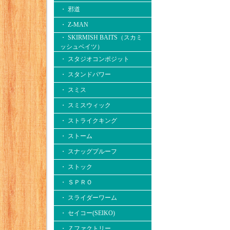
・ 邪道
・ Z-MAN
・ SKIRMISH BAITS（スカミ
ッシュベイツ）
・ スタジオコンポジット
・ スタンドパワー
・ スミス
・ スミスウィック
・ ストライクキング
・ ストーム
・ スナッグプルーフ
・ ストック
・ ＳＰＲＯ
・ スライダーワーム
・ セイコー(SEIKO)
・ Ｚファクトリー