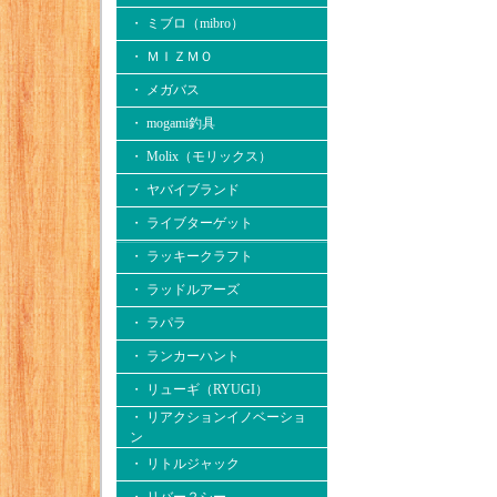
・ ミブロ（mibro）
・ ＭＩＺＭＯ
・ メガバス
・ mogami釣具
・ Molix（モリックス）
・ ヤバイブランド
・ ライブターゲット
・ ラッキークラフト
・ ラッドルアーズ
・ ラパラ
・ ランカーハント
・ リューギ（RYUGI）
・ リアクションイノベーショ
ン
・ リトルジャック