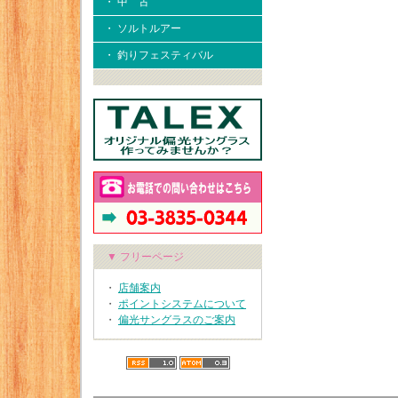
・ 中 古
・ ソルトルアー
・ 釣りフェスティバル
▼ フリーページ
・
店舗案内
・
ポイントシステムについて
・
偏光サングラスのご案内