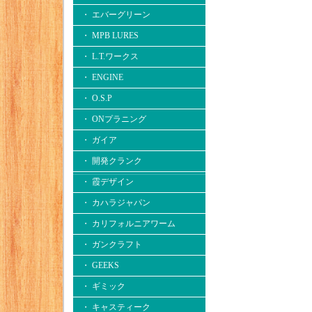
・ エバーグリーン
・ MPB LURES
・ L.T.ワークス
・ ENGINE
・ O.S.P
・ ONプラニング
・ ガイア
・ 開発クランク
・ 霞デザイン
・ カハラジャパン
・ カリフォルニアワーム
・ ガンクラフト
・ GEEKS
・ ギミック
・ キャスティーク