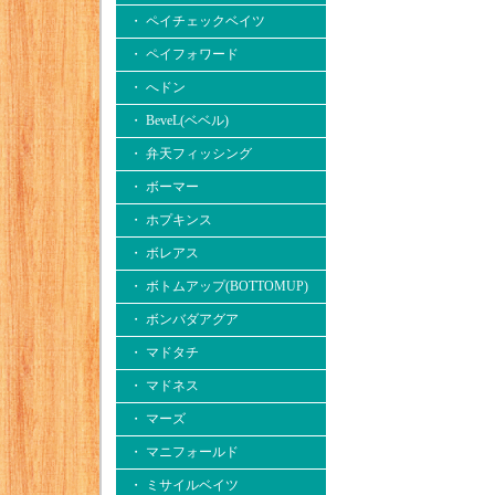
・ ペイチェックベイツ
・ ペイフォワード
・ へドン
・ BeveL(ベベル)
・ 弁天フィッシング
・ ボーマー
・ ホプキンス
・ ボレアス
・ ボトムアップ(BOTTOMUP)
・ ボンバダアグア
・ マドタチ
・ マドネス
・ マーズ
・ マニフォールド
・ ミサイルベイツ