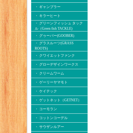
・ ギャンブラー
・ キラーヒート
・ グリーンフィッシュ タック
ル（Green fish TACKLE)
・ グゥーバー(GOOBER)
・ グラスルーツ(GRASS
ROOTS)
・ クワイエットファンク
・ グローデザインワークス
・ クリームワーム
・ ゲーリーヤマモト
・ ケイテック
・ ゲットネット（GETNET）
・ コーモラン
・ コットンコーデル
・ サウザンルアー