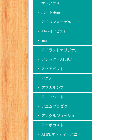
・ サングラス
・ ボート用品
・ アイスフォーゲル
・ Abyss(アビス）
・ ima
・ アイランドオリジナル
・ アチック（ATTIC）
・ アクアビット
・ アグア
・ アブガルシア
・ アルフハイト
・ アユムプロダクト
・ アンクルジョッシュ
・ アーボガスト
・ AHPLマッディーバニー