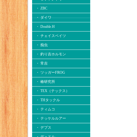
・ ZBC
・ ダイワ
・ Double.H
・ チェイスベイツ
・ 痴虫
・ 釣り吉ホルモン
・ 常吉
・ ツッガーFROG
・ 椿研究所
・ TEX（テックス）
・ THタックル
・ ティムコ
・ テッケルルアー
・ デプス
・ デュエル