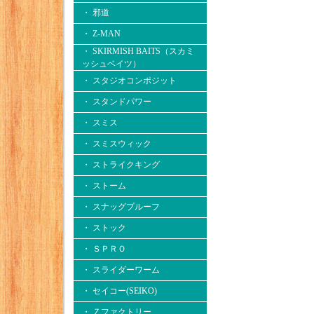
・ 邪道
・ Z-MAN
・ SKIRMISH BAITS（スカミ
ッシュベイツ）
・ スタジオコンポジット
・ スタンドパワー
・ スミス
・ スミスウィック
・ ストライクキング
・ ストーム
・ スナッグプルーフ
・ ストック
・ ＳＰＲＯ
・ スライダーワーム
・ セイコー(SEIKO)
・ Ｚファクトリー