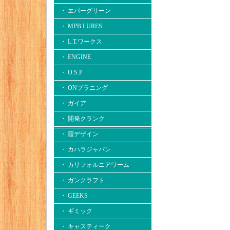
・ エバーグリーン
・ MPB LURES
・ L.T.ワークス
・ ENGINE
・ O.S.P
・ ONプラニング
・ ガイア
・ 開発クランク
・ 霞デザイン
・ カハラジャパン
・ カリフォルニアワーム
・ ガンクラフト
・ GEEKS
・ ギミック
・ キャスティーク