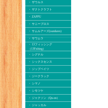
・ ザウルス
・ ザクトクラフト
・ ZAPPU
・ サニーブロス
・ サムルアーズ(sumlures)
・ サワムラ
・ 13フィッシング
（13Fishing）
・ シグナル
・ シックスセンス
・ ジップベイツ
・ ジークラック
・ シマノ
・ シモツケ
・ ジャクソン（Qu-on）
・ ジャッカル