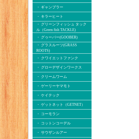
・ ギャンブラー
・ キラーヒート
・ グリーンフィッシュ タック
ル（Green fish TACKLE)
・ グゥーバー(GOOBER)
・ グラスルーツ(GRASS
ROOTS)
・ クワイエットファンク
・ グローデザインワークス
・ クリームワーム
・ ゲーリーヤマモト
・ ケイテック
・ ゲットネット（GETNET）
・ コーモラン
・ コットンコーデル
・ サウザンルアー