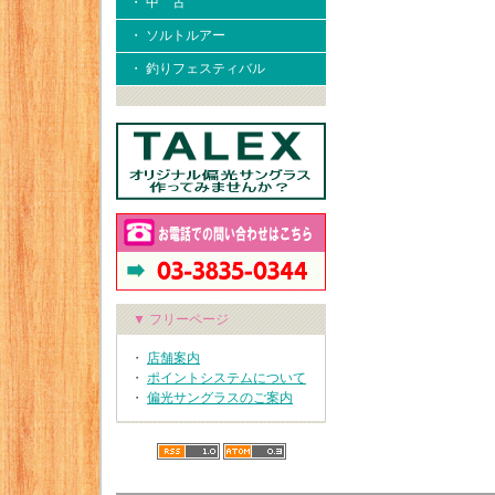
・ 中 古
・ ソルトルアー
・ 釣りフェスティバル
▼ フリーページ
・
店舗案内
・
ポイントシステムについて
・
偏光サングラスのご案内