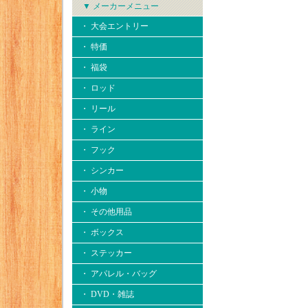
▼ メーカーメニュー
・ 大会エントリー
・ 特価
・ 福袋
・ ロッド
・ リール
・ ライン
・ フック
・ シンカー
・ 小物
・ その他用品
・ ボックス
・ ステッカー
・ アパレル・バッグ
・ DVD・雑誌