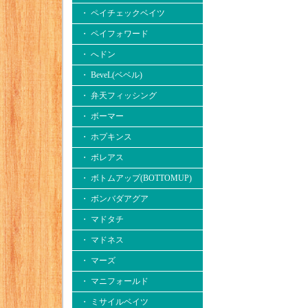
・ ペイチェックベイツ
・ ペイフォワード
・ へドン
・ BeveL(ベベル)
・ 弁天フィッシング
・ ボーマー
・ ホプキンス
・ ボレアス
・ ボトムアップ(BOTTOMUP)
・ ボンバダアグア
・ マドタチ
・ マドネス
・ マーズ
・ マニフォールド
・ ミサイルベイツ