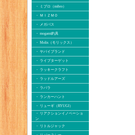
・ ミブロ（mibro）
・ ＭＩＺＭＯ
・ メガバス
・ mogami釣具
・ Molix（モリックス）
・ ヤバイブランド
・ ライブターゲット
・ ラッキークラフト
・ ラッドルアーズ
・ ラパラ
・ ランカーハント
・ リューギ（RYUGI）
・ リアクションイノベーショ
ン
・ リトルジャック