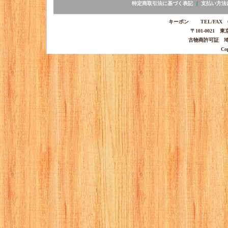
特定商取引法に基づく表記
｜
支払い方法
キーポン TEL/FAX 03-
〒101-0021 
古物商許可証 埼玉
Co