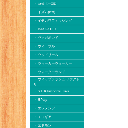
・ issei 【一誠】
・ イズム(ism)
・ イチカワフィッシング
・ IMAKATSU
・ ヴァガボンド
・ ウィーブル
・ ウッドリーム
・ ウォーカーウォーカー
・ ウォーターランド
・ ウィップラッシュ ファクト
リー
・ N.L.R Invincible Lures
・ H.Way
・ エレメンツ
・ エコギア
・ エドモン