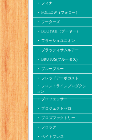
・ フィナ
・ FOLLOW（フォロー）
・ フーターズ
・ BOOYAH（ブーヤー）
・ フラッシュユニオン
・ ブラッディサムルアー
・ BRUTUS(ブルータス)
・ ブルーブルー
・ フレッドアーボガスト
・ フロントラインプロダクシ
ョン
・ プロフェッサー
・ プロジェクトゼロ
・ プロズファクトリー
・ フロッグ
・ ベイトブレス