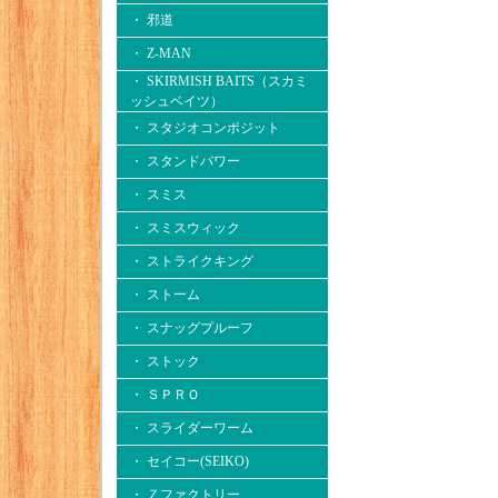
・ 邪道
・ Z-MAN
・ SKIRMISH BAITS（スカミ
ッシュベイツ）
・ スタジオコンポジット
・ スタンドパワー
・ スミス
・ スミスウィック
・ ストライクキング
・ ストーム
・ スナッグプルーフ
・ ストック
・ ＳＰＲＯ
・ スライダーワーム
・ セイコー(SEIKO)
・ Ｚファクトリー