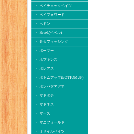
・ ペイチェックベイツ
・ ペイフォワード
・ へドン
・ BeveL(ベベル)
・ 弁天フィッシング
・ ボーマー
・ ホプキンス
・ ボレアス
・ ボトムアップ(BOTTOMUP)
・ ボンバダアグア
・ マドタチ
・ マドネス
・ マーズ
・ マニフォールド
・ ミサイルベイツ