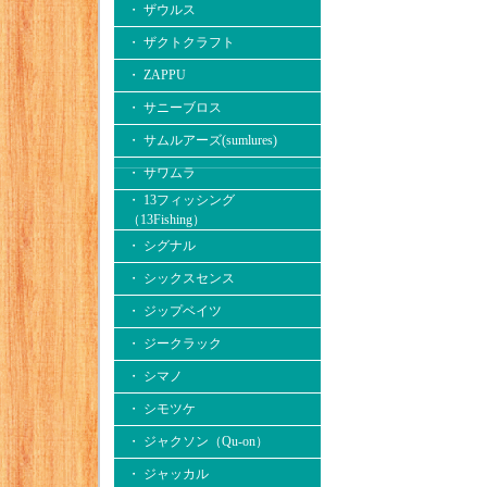
・ ザウルス
・ ザクトクラフト
・ ZAPPU
・ サニーブロス
・ サムルアーズ(sumlures)
・ サワムラ
・ 13フィッシング
（13Fishing）
・ シグナル
・ シックスセンス
・ ジップベイツ
・ ジークラック
・ シマノ
・ シモツケ
・ ジャクソン（Qu-on）
・ ジャッカル