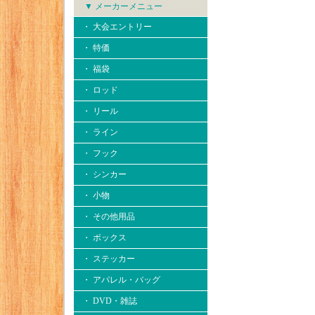
▼ メーカーメニュー
・ 大会エントリー
・ 特価
・ 福袋
・ ロッド
・ リール
・ ライン
・ フック
・ シンカー
・ 小物
・ その他用品
・ ボックス
・ ステッカー
・ アパレル・バッグ
・ DVD・雑誌