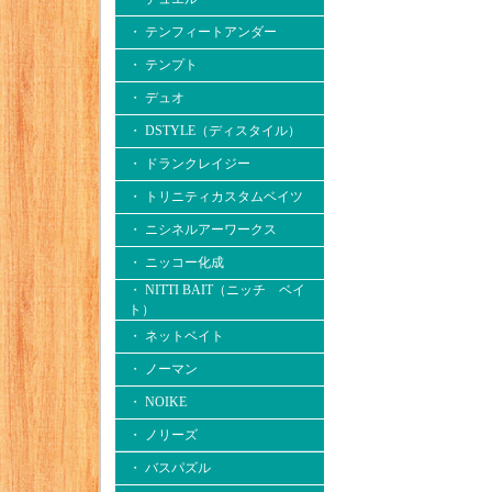
・ テンフィートアンダー
・ テンプト
・ デュオ
・ DSTYLE（ディスタイル）
・ ドランクレイジー
・ トリニティカスタムベイツ
・ ニシネルアーワークス
・ ニッコー化成
・ NITTI BAIT（ニッチ ベイ
ト）
・ ネットベイト
・ ノーマン
・ NOIKE
・ ノリーズ
・ バスパズル