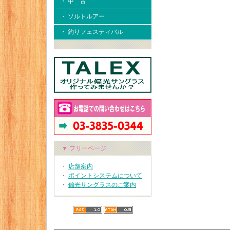
・ 中 古
・ ソルトルアー
・ 釣りフェスティバル
▼ フリーページ
・
店舗案内
・
ポイントシステムについて
・
偏光サングラスのご案内