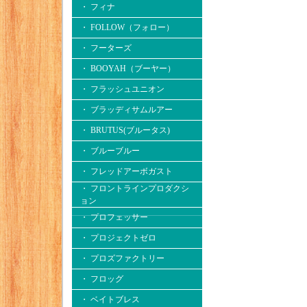
・ フィナ
・ FOLLOW（フォロー）
・ フーターズ
・ BOOYAH（ブーヤー）
・ フラッシュユニオン
・ ブラッディサムルアー
・ BRUTUS(ブルータス)
・ ブルーブルー
・ フレッドアーボガスト
・ フロントラインプロダクシ
ョン
・ プロフェッサー
・ プロジェクトゼロ
・ プロズファクトリー
・ フロッグ
・ ベイトブレス