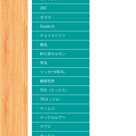
・ ZBC
・ ダイワ
・ Double.H
・ チェイスベイツ
・ 痴虫
・ 釣り吉ホルモン
・ 常吉
・ ツッガーFROG
・ 椿研究所
・ TEX（テックス）
・ THタックル
・ ティムコ
・ テッケルルアー
・ デプス
・ デュエル