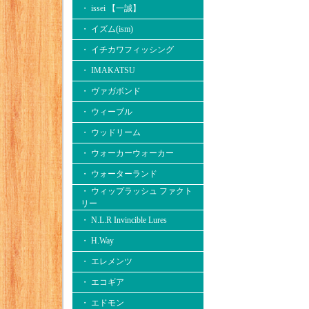
・ issei 【一誠】
・ イズム(ism)
・ イチカワフィッシング
・ IMAKATSU
・ ヴァガボンド
・ ウィーブル
・ ウッドリーム
・ ウォーカーウォーカー
・ ウォーターランド
・ ウィップラッシュ ファクト
リー
・ N.L.R Invincible Lures
・ H.Way
・ エレメンツ
・ エコギア
・ エドモン