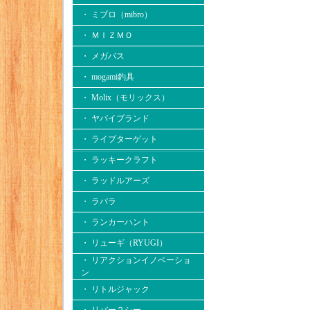
・ ミブロ（mibro）
・ ＭＩＺＭＯ
・ メガバス
・ mogami釣具
・ Molix（モリックス）
・ ヤバイブランド
・ ライブターゲット
・ ラッキークラフト
・ ラッドルアーズ
・ ラパラ
・ ランカーハント
・ リューギ（RYUGI）
・ リアクションイノベーショ
ン
・ リトルジャック