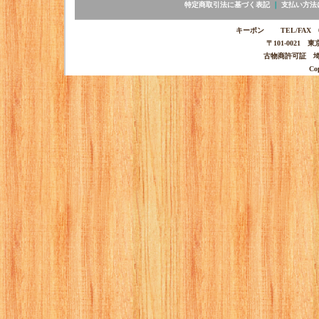
特定商取引法に基づく表記
｜
支払い方法
キーポン TEL/FAX 03-
〒101-0021 
古物商許可証 埼玉
Co