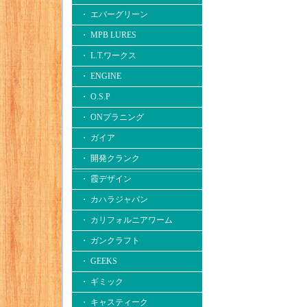
・ エバーグリーン
・ MPB LURES
・ L.T.ワークス
・ ENGINE
・ O.S.P
・ ONプラニング
・ ガイア
・ 開発クランク
・ 霞デザイン
・ カハラジャパン
・ カリフォルニアワーム
・ ガンクラフト
・ GEEKS
・ ギミック
・ キャスティーク