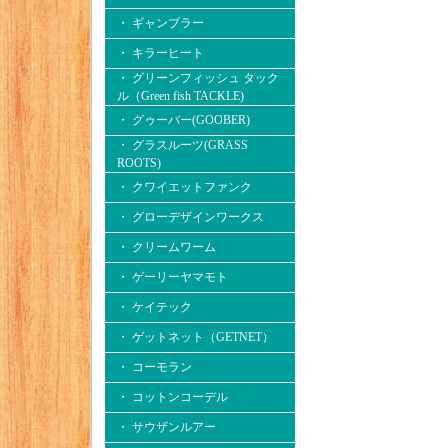
・ ギャンブラー
・ キラーヒート
・ グリーンフィッシュ タック
ル（Green fish TACKLE)
・ グゥーバー(GOOBER)
・ グラスルーツ(GRASS
ROOTS)
・ クワイエットファンク
・ グローデザインワークス
・ クリームワーム
・ ゲーリーヤマモト
・ ケイテック
・ ゲットネット（GETNET）
・ コーモラン
・ コットンコーデル
・ サウザンルアー