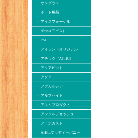
・ サングラス
・ ボート用品
・ アイスフォーゲル
・ Abyss(アビス）
・ ima
・ アイランドオリジナル
・ アチック（ATTIC）
・ アクアビット
・ アグア
・ アブガルシア
・ アルフハイト
・ アユムプロダクト
・ アンクルジョッシュ
・ アーボガスト
・ AHPLマッディーバニー