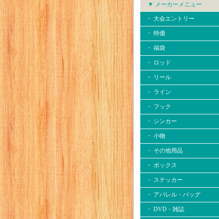
▼ メーカーメニュー
・ 大会エントリー
・ 特価
・ 福袋
・ ロッド
・ リール
・ ライン
・ フック
・ シンカー
・ 小物
・ その他用品
・ ボックス
・ ステッカー
・ アパレル・バッグ
・ DVD・雑誌