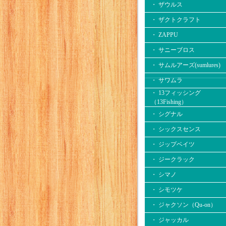
・ ザウルス
・ ザクトクラフト
・ ZAPPU
・ サニーブロス
・ サムルアーズ(sumlures)
・ サワムラ
・ 13フィッシング
（13Fishing）
・ シグナル
・ シックスセンス
・ ジップベイツ
・ ジークラック
・ シマノ
・ シモツケ
・ ジャクソン（Qu-on）
・ ジャッカル