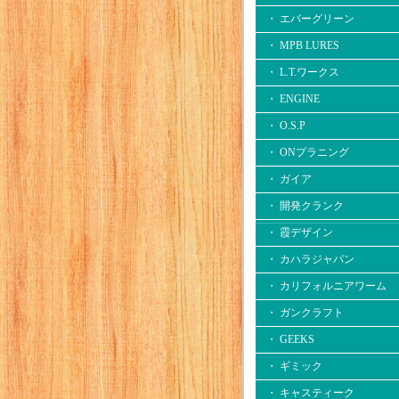
・ エバーグリーン
・ MPB LURES
・ L.T.ワークス
・ ENGINE
・ O.S.P
・ ONプラニング
・ ガイア
・ 開発クランク
・ 霞デザイン
・ カハラジャパン
・ カリフォルニアワーム
・ ガンクラフト
・ GEEKS
・ ギミック
・ キャスティーク