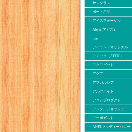
・ サングラス
・ ボート用品
・ アイスフォーゲル
・ Abyss(アビス）
・ ima
・ アイランドオリジナル
・ アチック（ATTIC）
・ アクアビット
・ アグア
・ アブガルシア
・ アルフハイト
・ アユムプロダクト
・ アンクルジョッシュ
・ アーボガスト
・ AHPLマッディーバニー