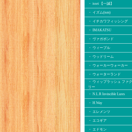
・ issei 【一誠】
・ イズム(ism)
・ イチカワフィッシング
・ IMAKATSU
・ ヴァガボンド
・ ウィーブル
・ ウッドリーム
・ ウォーカーウォーカー
・ ウォーターランド
・ ウィップラッシュ ファ
リー
・ N.L.R Invincible Lures
・ H.Way
・ エレメンツ
・ エコギア
・ エドモン