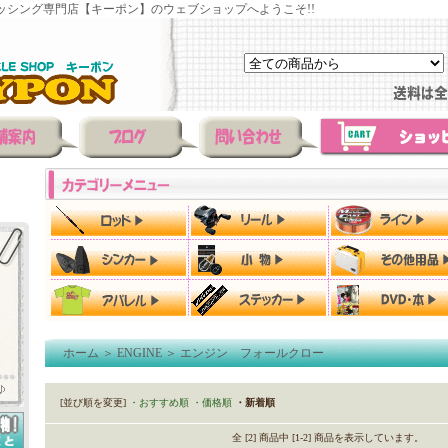
ッシング専門店【キーポン】のウェブショップへようこそ!!
ホーム
＞
ENGINE
＞
エンジン フォールクロー
[並び順を変更]
・おすすめ順
・価格順
・新着順
全 [2] 商品中 [1-2] 商品を表示しています。