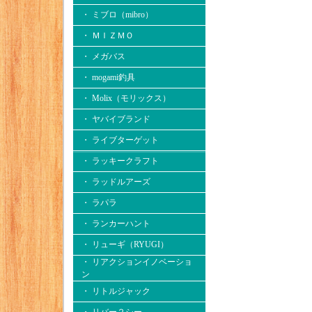
・ ミブロ（mibro）
・ ＭＩＺＭＯ
・ メガバス
・ mogami釣具
・ Molix（モリックス）
・ ヤバイブランド
・ ライブターゲット
・ ラッキークラフト
・ ラッドルアーズ
・ ラパラ
・ ランカーハント
・ リューギ（RYUGI）
・ リアクションイノベーショ
ン
・ リトルジャック