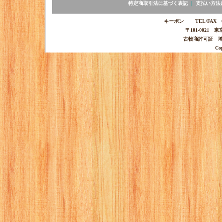
特定商取引法に基づく表記
｜
支払い方法
キーポン TEL/FAX 03-
〒101-0021 
古物商許可証 埼玉
Co