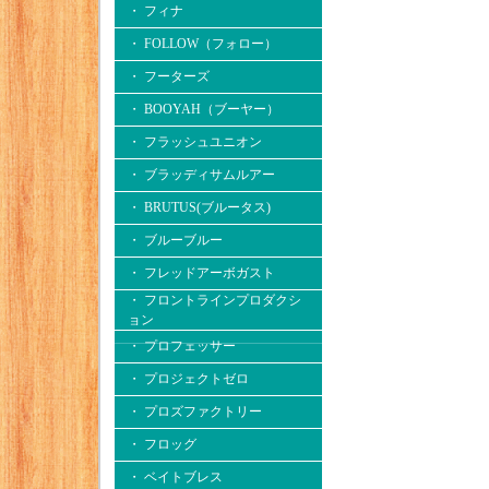
・ フィナ
・ FOLLOW（フォロー）
・ フーターズ
・ BOOYAH（ブーヤー）
・ フラッシュユニオン
・ ブラッディサムルアー
・ BRUTUS(ブルータス)
・ ブルーブルー
・ フレッドアーボガスト
・ フロントラインプロダクシ
ョン
・ プロフェッサー
・ プロジェクトゼロ
・ プロズファクトリー
・ フロッグ
・ ベイトブレス