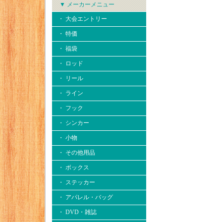
▼ メーカーメニュー
・ 大会エントリー
・ 特価
・ 福袋
・ ロッド
・ リール
・ ライン
・ フック
・ シンカー
・ 小物
・ その他用品
・ ボックス
・ ステッカー
・ アパレル・バッグ
・ DVD・雑誌