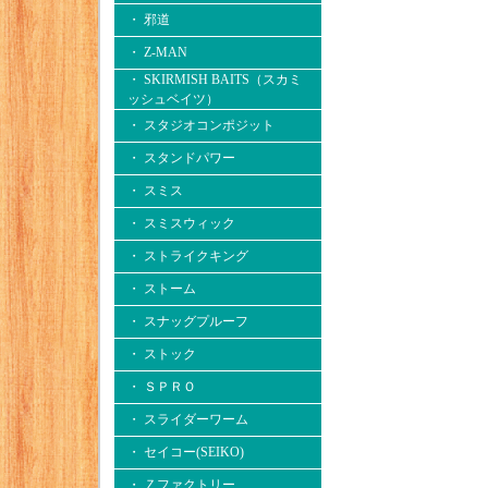
・ 邪道
・ Z-MAN
・ SKIRMISH BAITS（スカミ
ッシュベイツ）
・ スタジオコンポジット
・ スタンドパワー
・ スミス
・ スミスウィック
・ ストライクキング
・ ストーム
・ スナッグプルーフ
・ ストック
・ ＳＰＲＯ
・ スライダーワーム
・ セイコー(SEIKO)
・ Ｚファクトリー