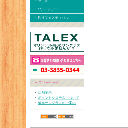
・ 中 古
・ ソルトルアー
・ 釣りフェスティバル
▼ フリーページ
・
店舗案内
・
ポイントシステムについて
・
偏光サングラスのご案内