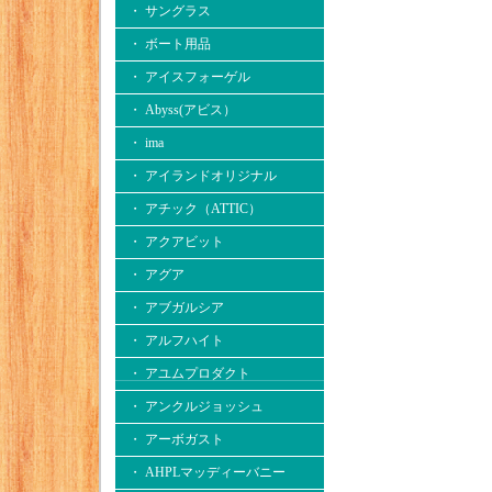
・ サングラス
・ ボート用品
・ アイスフォーゲル
・ Abyss(アビス）
・ ima
・ アイランドオリジナル
・ アチック（ATTIC）
・ アクアビット
・ アグア
・ アブガルシア
・ アルフハイト
・ アユムプロダクト
・ アンクルジョッシュ
・ アーボガスト
・ AHPLマッディーバニー