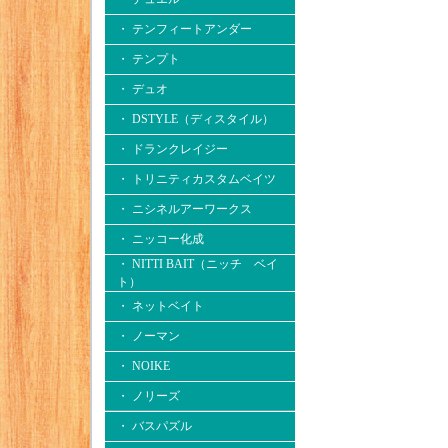
・ テンフィートアンダー
・ テンプト
・ デュオ
・ DSTYLE（ディスタイル）
・ ドランクレイジー
・ トリニティカスタムベイツ
・ ニシネルアーワークス
・ ニッコー化成
・ NITTI BAIT（ニッチ ベイ
ト）
・ ネットベイト
・ ノーマン
・ NOIKE
・ ノリーズ
・ バスパズル