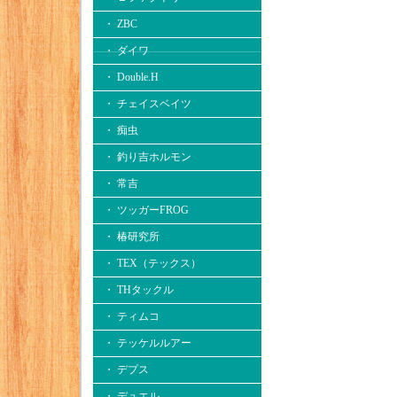
・ ZBC
・ ダイワ
・ Double.H
・ チェイスベイツ
・ 痴虫
・ 釣り吉ホルモン
・ 常吉
・ ツッガーFROG
・ 椿研究所
・ TEX（テックス）
・ THタックル
・ ティムコ
・ テッケルルアー
・ デプス
・ デュエル