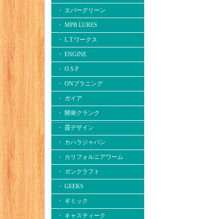
・ エバーグリーン
・ MPB LURES
・ L.T.ワークス
・ ENGINE
・ O.S.P
・ ONプラニング
・ ガイア
・ 開発クランク
・ 霞デザイン
・ カハラジャパン
・ カリフォルニアワーム
・ ガンクラフト
・ GEEKS
・ ギミック
・ キャスティーク