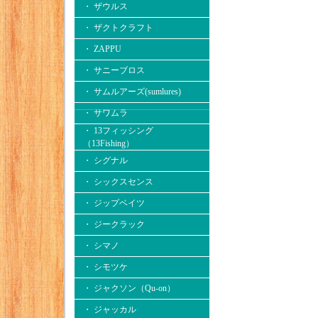
・ ザウルス
・ ザクトクラフト
・ ZAPPU
・ サニーブロス
・ サムルアーズ(sumlures)
・ サワムラ
・ 13フィッシング
（13Fishing）
・ シグナル
・ シックスセンス
・ ジップベイツ
・ ジークラック
・ シマノ
・ シモツケ
・ ジャクソン（Qu-on）
・ ジャッカル