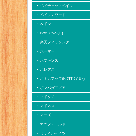
・ ペイチェックベイツ
・ ペイフォワード
・ へドン
・ BeveL(ベベル)
・ 弁天フィッシング
・ ボーマー
・ ホプキンス
・ ボレアス
・ ボトムアップ(BOTTOMUP)
・ ボンバダアグア
・ マドタチ
・ マドネス
・ マーズ
・ マニフォールド
・ ミサイルベイツ