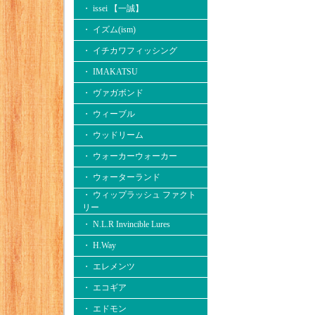
・ issei 【一誠】
・ イズム(ism)
・ イチカワフィッシング
・ IMAKATSU
・ ヴァガボンド
・ ウィーブル
・ ウッドリーム
・ ウォーカーウォーカー
・ ウォーターランド
・ ウィップラッシュ ファクト
リー
・ N.L.R Invincible Lures
・ H.Way
・ エレメンツ
・ エコギア
・ エドモン