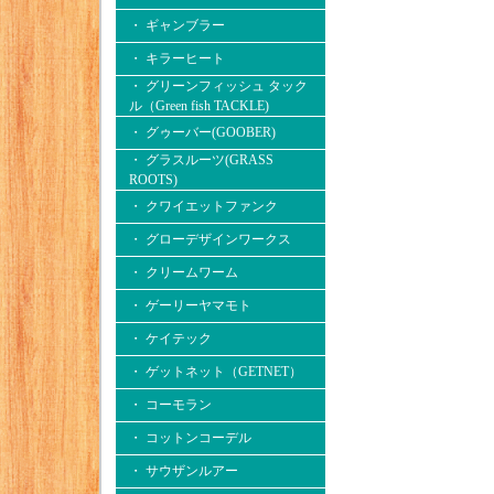
・ ギャンブラー
・ キラーヒート
・ グリーンフィッシュ タック
ル（Green fish TACKLE)
・ グゥーバー(GOOBER)
・ グラスルーツ(GRASS
ROOTS)
・ クワイエットファンク
・ グローデザインワークス
・ クリームワーム
・ ゲーリーヤマモト
・ ケイテック
・ ゲットネット（GETNET）
・ コーモラン
・ コットンコーデル
・ サウザンルアー