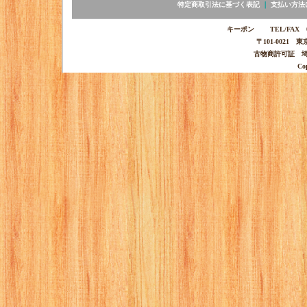
特定商取引法に基づく表記
｜
支払い方法
キーポン TEL/FAX 03-
〒101-0021 
古物商許可証 埼玉
Co