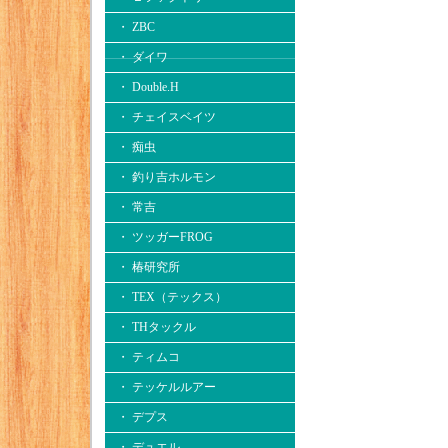
・ ZBC
・ ダイワ
・ Double.H
・ チェイスベイツ
・ 痴虫
・ 釣り吉ホルモン
・ 常吉
・ ツッガーFROG
・ 椿研究所
・ TEX（テックス）
・ THタックル
・ ティムコ
・ テッケルルアー
・ デプス
・ デュエル