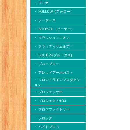
・ フィナ
・ FOLLOW（フォロー）
・ フーターズ
・ BOOYAH（ブーヤー）
・ フラッシュユニオン
・ ブラッディサムルアー
・ BRUTUS(ブルータス)
・ ブルーブルー
・ フレッドアーボガスト
・ フロントラインプロダクシ
ョン
・ プロフェッサー
・ プロジェクトゼロ
・ プロズファクトリー
・ フロッグ
・ ベイトブレス