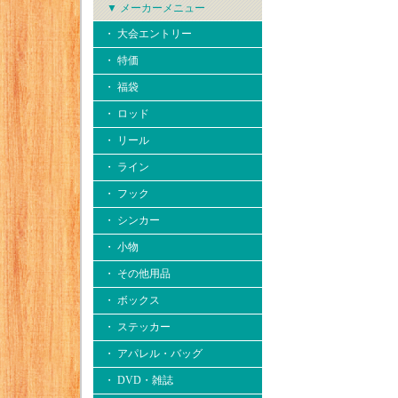
▼ メーカーメニュー
・ 大会エントリー
・ 特価
・ 福袋
・ ロッド
・ リール
・ ライン
・ フック
・ シンカー
・ 小物
・ その他用品
・ ボックス
・ ステッカー
・ アパレル・バッグ
・ DVD・雑誌