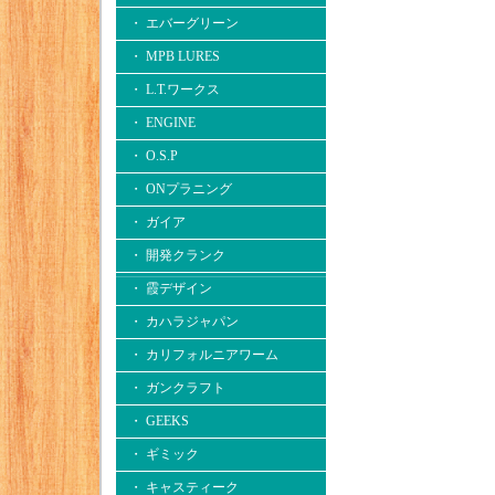
・ エバーグリーン
・ MPB LURES
・ L.T.ワークス
・ ENGINE
・ O.S.P
・ ONプラニング
・ ガイア
・ 開発クランク
・ 霞デザイン
・ カハラジャパン
・ カリフォルニアワーム
・ ガンクラフト
・ GEEKS
・ ギミック
・ キャスティーク