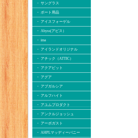
・ サングラス
・ ボート用品
・ アイスフォーゲル
・ Abyss(アビス）
・ ima
・ アイランドオリジナル
・ アチック（ATTIC）
・ アクアビット
・ アグア
・ アブガルシア
・ アルフハイト
・ アユムプロダクト
・ アンクルジョッシュ
・ アーボガスト
・ AHPLマッディーバニー