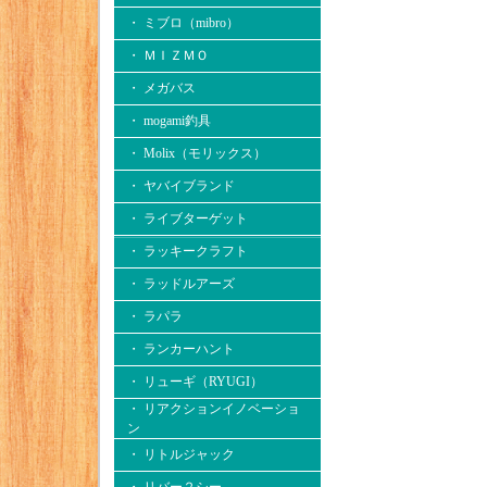
・ ミブロ（mibro）
・ ＭＩＺＭＯ
・ メガバス
・ mogami釣具
・ Molix（モリックス）
・ ヤバイブランド
・ ライブターゲット
・ ラッキークラフト
・ ラッドルアーズ
・ ラパラ
・ ランカーハント
・ リューギ（RYUGI）
・ リアクションイノベーショ
ン
・ リトルジャック