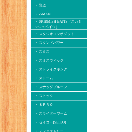
・ 邪道
・ Z-MAN
・ SKIRMISH BAITS（スカミ
ッシュベイツ）
・ スタジオコンポジット
・ スタンドパワー
・ スミス
・ スミスウィック
・ ストライクキング
・ ストーム
・ スナッグプルーフ
・ ストック
・ ＳＰＲＯ
・ スライダーワーム
・ セイコー(SEIKO)
・ Ｚファクトリー