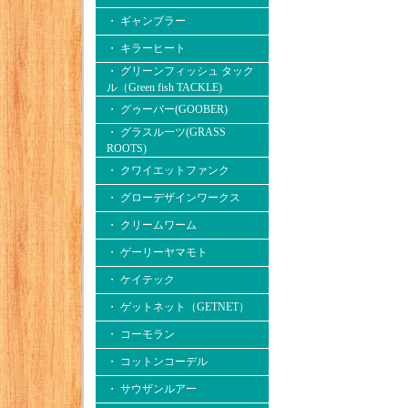
・ ギャンブラー
・ キラーヒート
・ グリーンフィッシュ タック
ル（Green fish TACKLE)
・ グゥーバー(GOOBER)
・ グラスルーツ(GRASS
ROOTS)
・ クワイエットファンク
・ グローデザインワークス
・ クリームワーム
・ ゲーリーヤマモト
・ ケイテック
・ ゲットネット（GETNET）
・ コーモラン
・ コットンコーデル
・ サウザンルアー