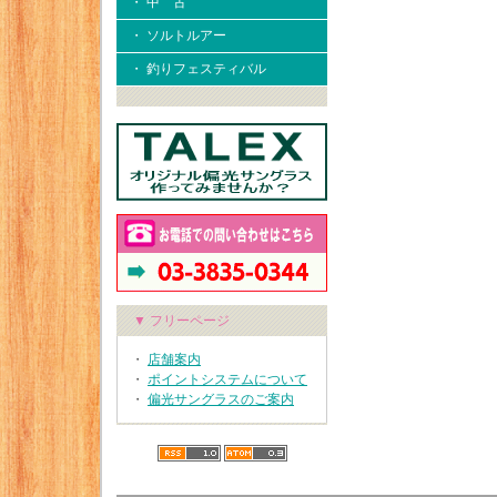
・ 中 古
・ ソルトルアー
・ 釣りフェスティバル
▼ フリーページ
・
店舗案内
・
ポイントシステムについて
・
偏光サングラスのご案内