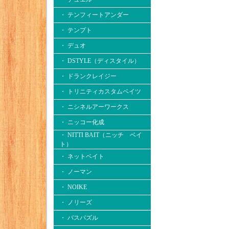
・ テンフィートアンダー
・ テンプト
・ デュオ
・ DSTYLE（ディスタイル）
・ ドランクレイジー
・ トリニティカスタムベイツ
・ ニシネルアーワークス
・ ニッコー化成
・ NITTI BAIT（ニッチ ベイ
ト）
・ ネットベイト
・ ノーマン
・ NOIKE
・ ノリーズ
・ バスパズル