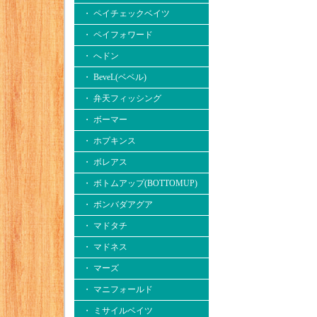
・ ペイチェックベイツ
・ ペイフォワード
・ へドン
・ BeveL(ベベル)
・ 弁天フィッシング
・ ボーマー
・ ホプキンス
・ ボレアス
・ ボトムアップ(BOTTOMUP)
・ ボンバダアグア
・ マドタチ
・ マドネス
・ マーズ
・ マニフォールド
・ ミサイルベイツ