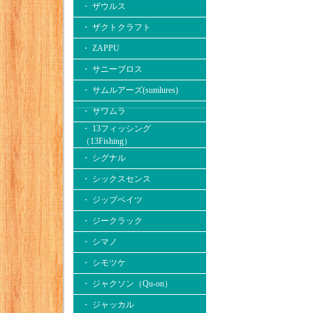
・ ザウルス
・ ザクトクラフト
・ ZAPPU
・ サニーブロス
・ サムルアーズ(sumlures)
・ サワムラ
・ 13フィッシング
（13Fishing）
・ シグナル
・ シックスセンス
・ ジップベイツ
・ ジークラック
・ シマノ
・ シモツケ
・ ジャクソン（Qu-on）
・ ジャッカル