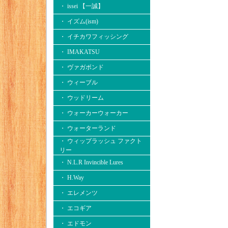
・ issei 【一誠】
・ イズム(ism)
・ イチカワフィッシング
・ IMAKATSU
・ ヴァガボンド
・ ウィーブル
・ ウッドリーム
・ ウォーカーウォーカー
・ ウォーターランド
・ ウィップラッシュ ファクト
リー
・ N.L.R Invincible Lures
・ H.Way
・ エレメンツ
・ エコギア
・ エドモン