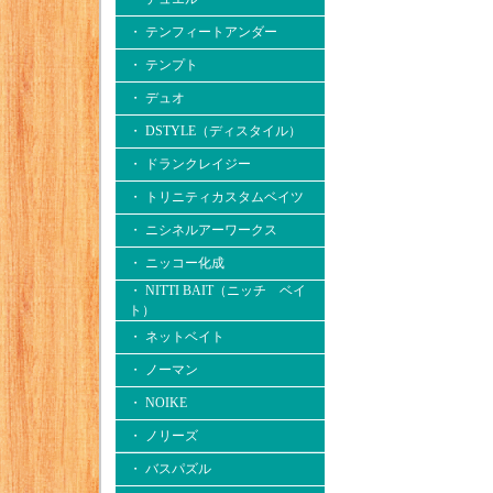
・ テンフィートアンダー
・ テンプト
・ デュオ
・ DSTYLE（ディスタイル）
・ ドランクレイジー
・ トリニティカスタムベイツ
・ ニシネルアーワークス
・ ニッコー化成
・ NITTI BAIT（ニッチ ベイ
ト）
・ ネットベイト
・ ノーマン
・ NOIKE
・ ノリーズ
・ バスパズル