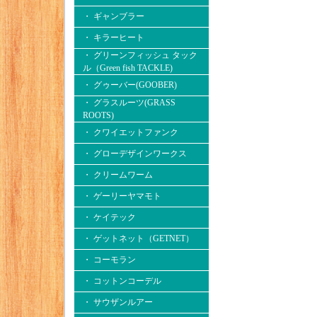
・ ギャンブラー
・ キラーヒート
・ グリーンフィッシュ タック
ル（Green fish TACKLE)
・ グゥーバー(GOOBER)
・ グラスルーツ(GRASS
ROOTS)
・ クワイエットファンク
・ グローデザインワークス
・ クリームワーム
・ ゲーリーヤマモト
・ ケイテック
・ ゲットネット（GETNET）
・ コーモラン
・ コットンコーデル
・ サウザンルアー