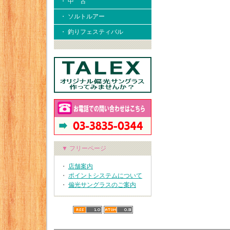
・ 中 古
・ ソルトルアー
・ 釣りフェスティバル
▼ フリーページ
・
店舗案内
・
ポイントシステムについて
・
偏光サングラスのご案内