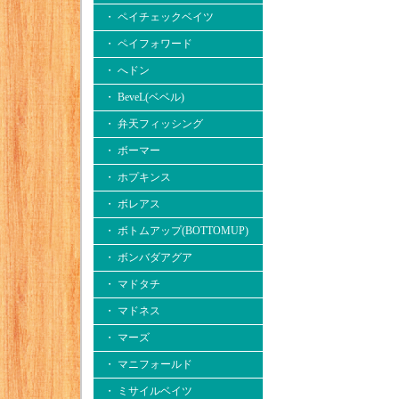
・ ペイチェックベイツ
・ ペイフォワード
・ へドン
・ BeveL(ベベル)
・ 弁天フィッシング
・ ボーマー
・ ホプキンス
・ ボレアス
・ ボトムアップ(BOTTOMUP)
・ ボンバダアグア
・ マドタチ
・ マドネス
・ マーズ
・ マニフォールド
・ ミサイルベイツ