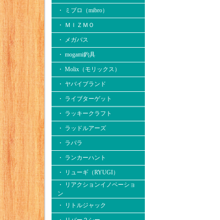
・ ミブロ（mibro）
・ ＭＩＺＭＯ
・ メガバス
・ mogami釣具
・ Molix（モリックス）
・ ヤバイブランド
・ ライブターゲット
・ ラッキークラフト
・ ラッドルアーズ
・ ラパラ
・ ランカーハント
・ リューギ（RYUGI）
・ リアクションイノベーショ
ン
・ リトルジャック