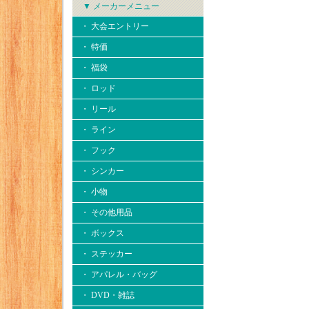
▼ メーカーメニュー
・ 大会エントリー
・ 特価
・ 福袋
・ ロッド
・ リール
・ ライン
・ フック
・ シンカー
・ 小物
・ その他用品
・ ボックス
・ ステッカー
・ アパレル・バッグ
・ DVD・雑誌