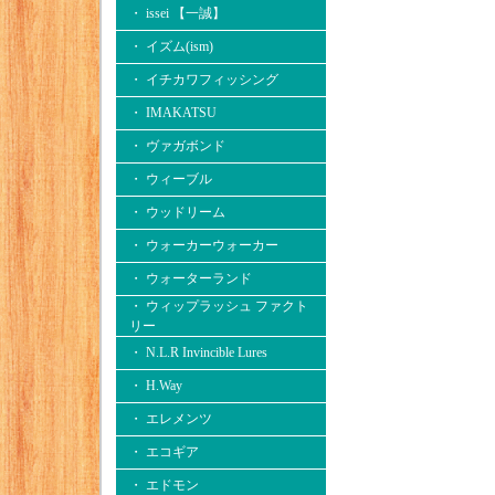
・ issei 【一誠】
・ イズム(ism)
・ イチカワフィッシング
・ IMAKATSU
・ ヴァガボンド
・ ウィーブル
・ ウッドリーム
・ ウォーカーウォーカー
・ ウォーターランド
・ ウィップラッシュ ファクト
リー
・ N.L.R Invincible Lures
・ H.Way
・ エレメンツ
・ エコギア
・ エドモン