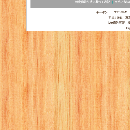
特定商取引法に基づく表記
｜
支払い方法
キーポン TEL/FAX 03-
〒101-0021 
古物商許可証 埼玉
Co