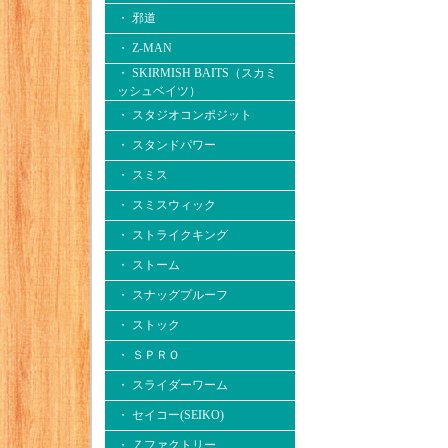
・ 邪道
・ Z-MAN
・ SKIRMISH BAITS（スカミ
ッシュベイツ）
・ スタジオコンポジット
・ スタンドパワー
・ スミス
・ スミスウィック
・ ストライクキング
・ ストーム
・ スナッグプルーフ
・ ストック
・ ＳＰＲＯ
・ スライダーワーム
・ セイコー(SEIKO)
・ Ｚファクトリー