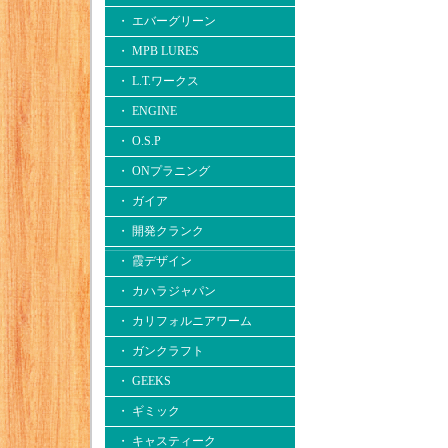
・ エバーグリーン
・ MPB LURES
・ L.T.ワークス
・ ENGINE
・ O.S.P
・ ONプラニング
・ ガイア
・ 開発クランク
・ 霞デザイン
・ カハラジャパン
・ カリフォルニアワーム
・ ガンクラフト
・ GEEKS
・ ギミック
・ キャスティーク