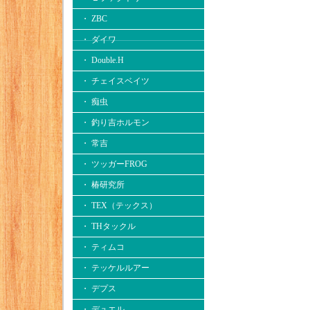
・ ZBC
・ ダイワ
・ Double.H
・ チェイスベイツ
・ 痴虫
・ 釣り吉ホルモン
・ 常吉
・ ツッガーFROG
・ 椿研究所
・ TEX（テックス）
・ THタックル
・ ティムコ
・ テッケルルアー
・ デプス
・ デュエル