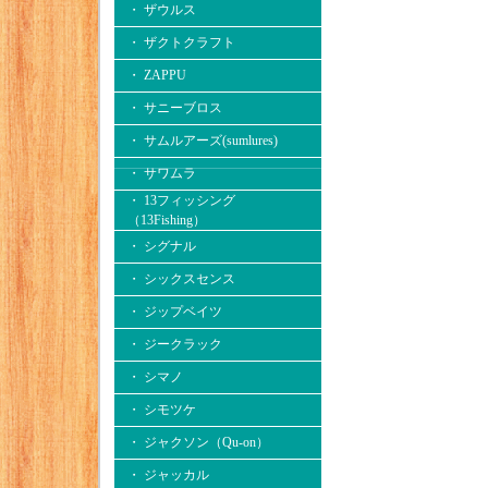
・ ザウルス
・ ザクトクラフト
・ ZAPPU
・ サニーブロス
・ サムルアーズ(sumlures)
・ サワムラ
・ 13フィッシング
（13Fishing）
・ シグナル
・ シックスセンス
・ ジップベイツ
・ ジークラック
・ シマノ
・ シモツケ
・ ジャクソン（Qu-on）
・ ジャッカル