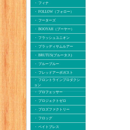
・ フィナ
・ FOLLOW（フォロー）
・ フーターズ
・ BOOYAH（ブーヤー）
・ フラッシュユニオン
・ ブラッディサムルアー
・ BRUTUS(ブルータス)
・ ブルーブルー
・ フレッドアーボガスト
・ フロントラインプロダクシ
ョン
・ プロフェッサー
・ プロジェクトゼロ
・ プロズファクトリー
・ フロッグ
・ ベイトブレス