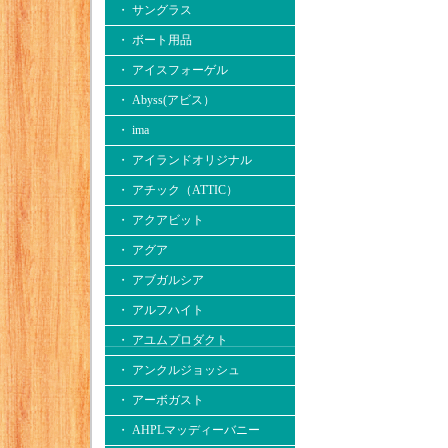
・ サングラス
・ ボート用品
・ アイスフォーゲル
・ Abyss(アビス）
・ ima
・ アイランドオリジナル
・ アチック（ATTIC）
・ アクアビット
・ アグア
・ アブガルシア
・ アルフハイト
・ アユムプロダクト
・ アンクルジョッシュ
・ アーボガスト
・ AHPLマッディーバニー