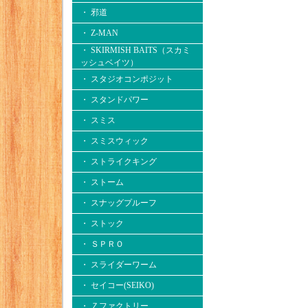
・ 邪道
・ Z-MAN
・ SKIRMISH BAITS（スカミ
ッシュベイツ）
・ スタジオコンポジット
・ スタンドパワー
・ スミス
・ スミスウィック
・ ストライクキング
・ ストーム
・ スナッグプルーフ
・ ストック
・ ＳＰＲＯ
・ スライダーワーム
・ セイコー(SEIKO)
・ Ｚファクトリー