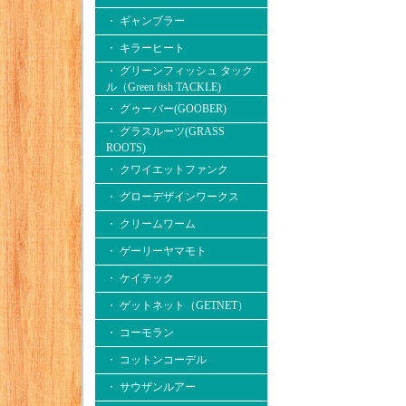
・ ギャンブラー
・ キラーヒート
・ グリーンフィッシュ タック
ル（Green fish TACKLE)
・ グゥーバー(GOOBER)
・ グラスルーツ(GRASS
ROOTS)
・ クワイエットファンク
・ グローデザインワークス
・ クリームワーム
・ ゲーリーヤマモト
・ ケイテック
・ ゲットネット（GETNET）
・ コーモラン
・ コットンコーデル
・ サウザンルアー