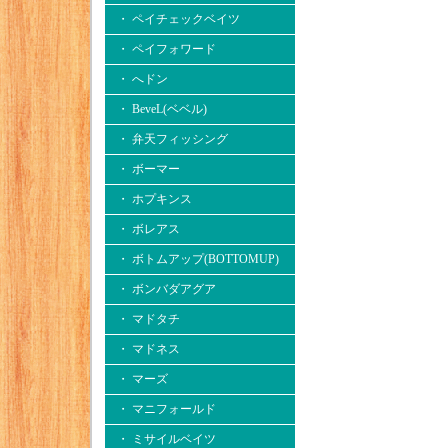
・ ペイチェックベイツ
・ ペイフォワード
・ へドン
・ BeveL(ベベル)
・ 弁天フィッシング
・ ボーマー
・ ホプキンス
・ ボレアス
・ ボトムアップ(BOTTOMUP)
・ ボンバダアグア
・ マドタチ
・ マドネス
・ マーズ
・ マニフォールド
・ ミサイルベイツ