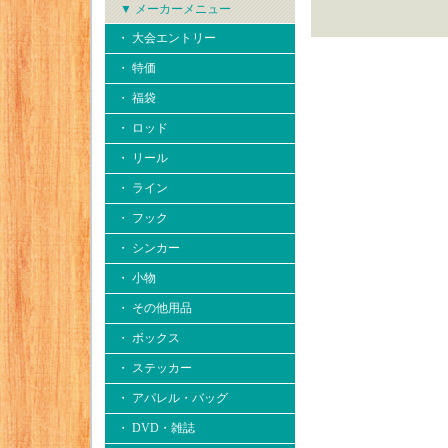
▼ メーカーメニュー
・ 大会エントリー
・ 特価
・ 福袋
・ ロッド
・ リール
・ ライン
・ フック
・ シンカー
・ 小物
・ その他用品
・ ボックス
・ ステッカー
・ アパレル・バッグ
・ DVD・雑誌