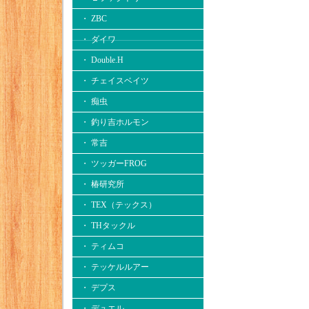
・ ZBC
・ ダイワ
・ Double.H
・ チェイスベイツ
・ 痴虫
・ 釣り吉ホルモン
・ 常吉
・ ツッガーFROG
・ 椿研究所
・ TEX（テックス）
・ THタックル
・ ティムコ
・ テッケルルアー
・ デプス
・ デュエル