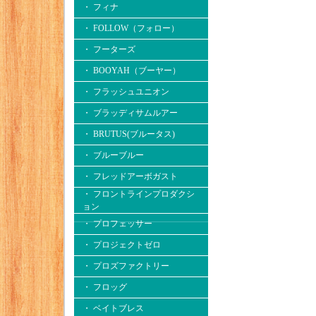
・ フィナ
・ FOLLOW（フォロー）
・ フーターズ
・ BOOYAH（ブーヤー）
・ フラッシュユニオン
・ ブラッディサムルアー
・ BRUTUS(ブルータス)
・ ブルーブルー
・ フレッドアーボガスト
・ フロントラインプロダクシ
ョン
・ プロフェッサー
・ プロジェクトゼロ
・ プロズファクトリー
・ フロッグ
・ ベイトブレス