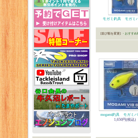
モガミ釣具 モガミ
[並び順を変更]
・おすすめ
mogami釣具 モガミバ
1,650円(税込)