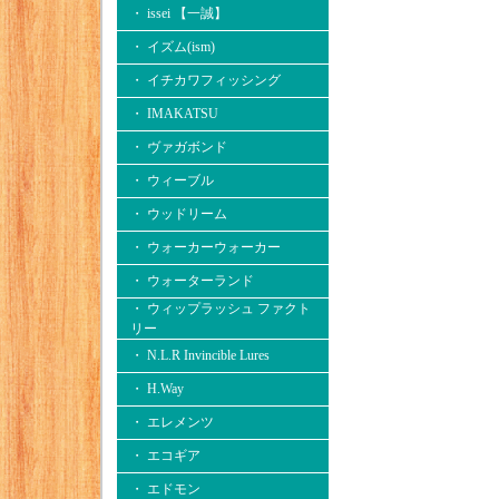
・ issei 【一誠】
・ イズム(ism)
・ イチカワフィッシング
・ IMAKATSU
・ ヴァガボンド
・ ウィーブル
・ ウッドリーム
・ ウォーカーウォーカー
・ ウォーターランド
・ ウィップラッシュ ファクト
リー
・ N.L.R Invincible Lures
・ H.Way
・ エレメンツ
・ エコギア
・ エドモン