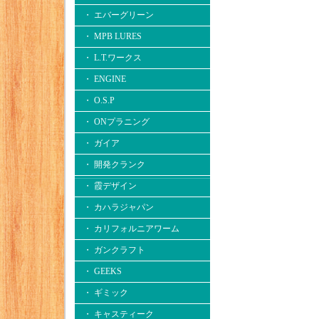
・ エバーグリーン
・ MPB LURES
・ L.T.ワークス
・ ENGINE
・ O.S.P
・ ONプラニング
・ ガイア
・ 開発クランク
・ 霞デザイン
・ カハラジャパン
・ カリフォルニアワーム
・ ガンクラフト
・ GEEKS
・ ギミック
・ キャスティーク