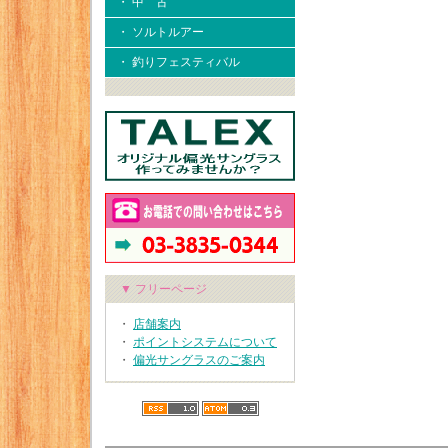
・ 中 古
・ ソルトルアー
・ 釣りフェスティバル
▼ フリーページ
・
店舗案内
・
ポイントシステムについて
・
偏光サングラスのご案内