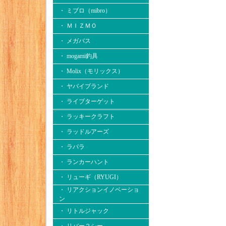
・ ミブロ（mibro）
・ ＭＩＺＭＯ
・ メガバス
・ mogami釣具
・ Molix（モリックス）
・ ヤバイブランド
・ ライブターゲット
・ ラッキークラフト
・ ラッドルアーズ
・ ラパラ
・ ランカーハント
・ リューギ（RYUGI）
・ リアクションイノベーショ
ン
・ リトルジャック