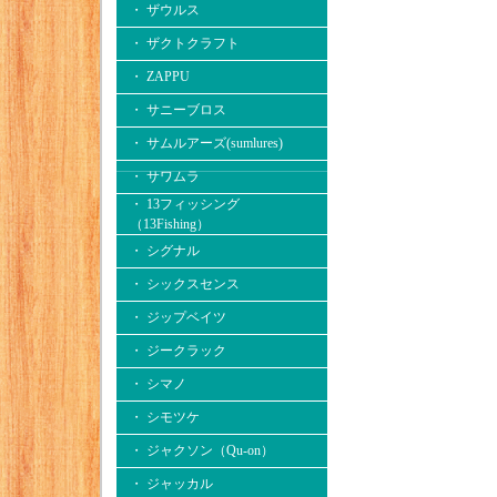
・ ザウルス
・ ザクトクラフト
・ ZAPPU
・ サニーブロス
・ サムルアーズ(sumlures)
・ サワムラ
・ 13フィッシング
（13Fishing）
・ シグナル
・ シックスセンス
・ ジップベイツ
・ ジークラック
・ シマノ
・ シモツケ
・ ジャクソン（Qu-on）
・ ジャッカル