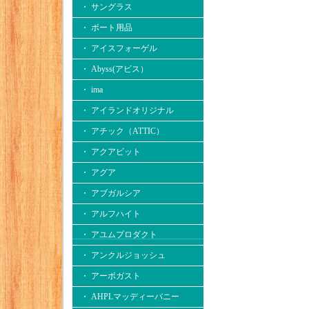
・ サングラス
・ ボート用品
・ アイスフォーゲル
・ Abyss(アビス）
・ ima
・ アイランドオリジナル
・ アチック（ATTIC）
・ アクアビット
・ アグア
・ アブガルシア
・ アルフハイト
・ アユムプロダクト
・ アンクルジョッシュ
・ アーボガスト
・ AHPLマッディーバニー