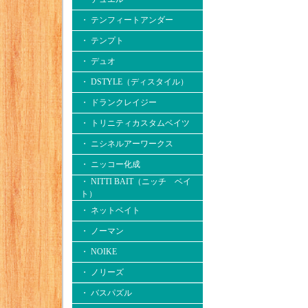
・ テンフィートアンダー
・ テンプト
・ デュオ
・ DSTYLE（ディスタイル）
・ ドランクレイジー
・ トリニティカスタムベイツ
・ ニシネルアーワークス
・ ニッコー化成
・ NITTI BAIT（ニッチ ベイ
ト）
・ ネットベイト
・ ノーマン
・ NOIKE
・ ノリーズ
・ バスパズル