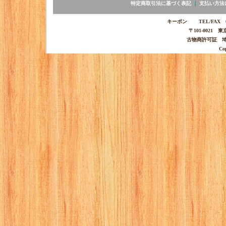
特定商取引法に基づく表記
｜
支払い方法
キーポン TEL/FAX 03-
〒101-0021 
古物商許可証 埼玉
Co