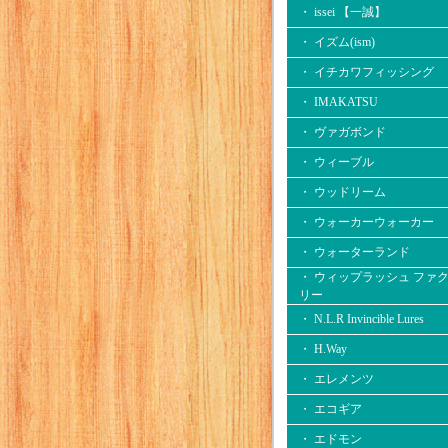
・ issei 【一誠】
・ イズム(ism)
・ イチカワフィッシング
・ IMAKATSU
・ ヴァガボンド
・ ウィーブル
・ ウッドリーム
・ ウォーカーウォーカー
・ ウォーターランド
・ ウィップラッシュ ファ
リー
・ N.L.R Invincible Lures
・ H.Way
・ エレメンツ
・ エコギア
・ エドモン