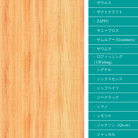
・ ザウルス
・ ザクトクラフト
・ ZAPPU
・ サニーブロス
・ サムルアーズ(sumlures)
・ サワムラ
・ 13フィッシング
（13Fishing）
・ シグナル
・ シックスセンス
・ ジップベイツ
・ ジークラック
・ シマノ
・ シモツケ
・ ジャクソン（Qu-on）
・ ジャッカル