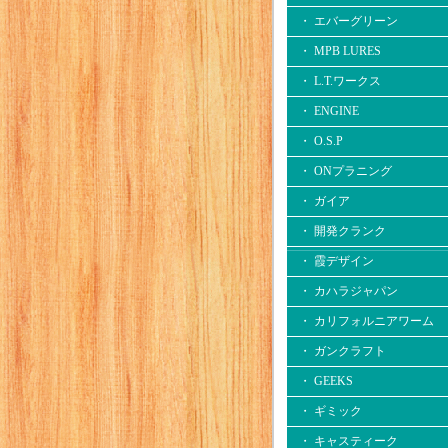
・ エバーグリーン
・ MPB LURES
・ L.T.ワークス
・ ENGINE
・ O.S.P
・ ONプラニング
・ ガイア
・ 開発クランク
・ 霞デザイン
・ カハラジャパン
・ カリフォルニアワーム
・ ガンクラフト
・ GEEKS
・ ギミック
・ キャスティーク