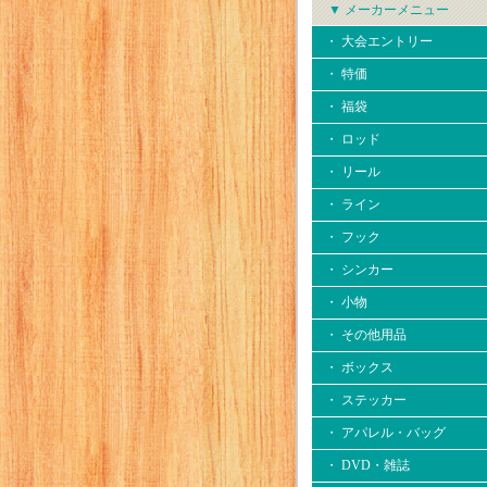
▼ メーカーメニュー
・ 大会エントリー
・ 特価
・ 福袋
・ ロッド
・ リール
・ ライン
・ フック
・ シンカー
・ 小物
・ その他用品
・ ボックス
・ ステッカー
・ アパレル・バッグ
・ DVD・雑誌