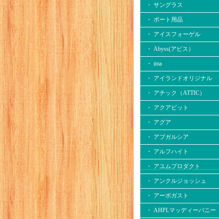
・ サングラス
・ ボート用品
・ アイスフォーゲル
・ Abyss(アビス）
・ ima
・ アイランドオリジナル
・ アチック（ATTIC）
・ アクアビット
・ アグア
・ アブガルシア
・ アルフハイト
・ アユムプロダクト
・ アンクルジョッシュ
・ アーボガスト
・ AHPLマッディーバニー