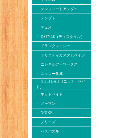
・ テンフィートアンダー
・ テンプト
・ デュオ
・ DSTYLE（ディスタイル）
・ ドランクレイジー
・ トリニティカスタムベイツ
・ ニシネルアーワークス
・ ニッコー化成
・ NITTI BAIT（ニッチ ベイ
ト）
・ ネットベイト
・ ノーマン
・ NOIKE
・ ノリーズ
・ バスパズル