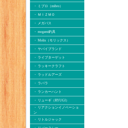
・ ミブロ（mibro）
・ ＭＩＺＭＯ
・ メガバス
・ mogami釣具
・ Molix（モリックス）
・ ヤバイブランド
・ ライブターゲット
・ ラッキークラフト
・ ラッドルアーズ
・ ラパラ
・ ランカーハント
・ リューギ（RYUGI）
・ リアクションイノベーショ
ン
・ リトルジャック