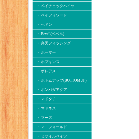
・ ペイチェックベイツ
・ ペイフォワード
・ へドン
・ BeveL(ベベル)
・ 弁天フィッシング
・ ボーマー
・ ホプキンス
・ ボレアス
・ ボトムアップ(BOTTOMUP)
・ ボンバダアグア
・ マドタチ
・ マドネス
・ マーズ
・ マニフォールド
・ ミサイルベイツ