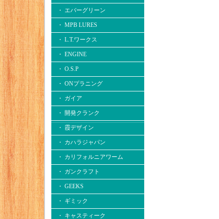
・ エバーグリーン
・ MPB LURES
・ L.T.ワークス
・ ENGINE
・ O.S.P
・ ONプラニング
・ ガイア
・ 開発クランク
・ 霞デザイン
・ カハラジャパン
・ カリフォルニアワーム
・ ガンクラフト
・ GEEKS
・ ギミック
・ キャスティーク