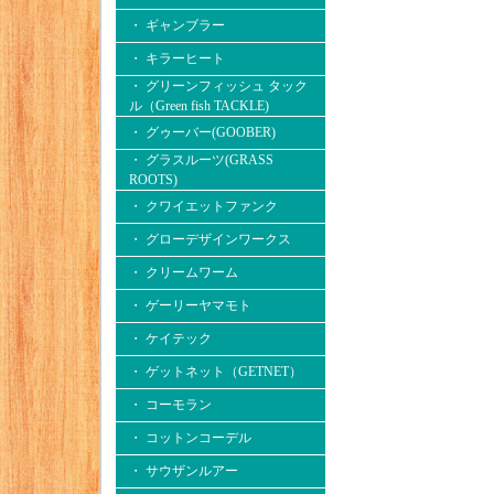
・ ギャンブラー
・ キラーヒート
・ グリーンフィッシュ タック
ル（Green fish TACKLE)
・ グゥーバー(GOOBER)
・ グラスルーツ(GRASS
ROOTS)
・ クワイエットファンク
・ グローデザインワークス
・ クリームワーム
・ ゲーリーヤマモト
・ ケイテック
・ ゲットネット（GETNET）
・ コーモラン
・ コットンコーデル
・ サウザンルアー