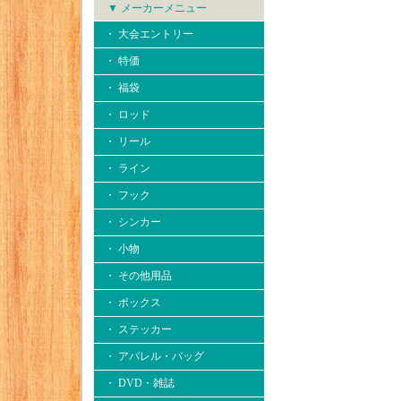
▼ メーカーメニュー
・ 大会エントリー
・ 特価
・ 福袋
・ ロッド
・ リール
・ ライン
・ フック
・ シンカー
・ 小物
・ その他用品
・ ボックス
・ ステッカー
・ アパレル・バッグ
・ DVD・雑誌