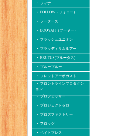
・ フィナ
・ FOLLOW（フォロー）
・ フーターズ
・ BOOYAH（ブーヤー）
・ フラッシュユニオン
・ ブラッディサムルアー
・ BRUTUS(ブルータス)
・ ブルーブルー
・ フレッドアーボガスト
・ フロントラインプロダクシ
ョン
・ プロフェッサー
・ プロジェクトゼロ
・ プロズファクトリー
・ フロッグ
・ ベイトブレス