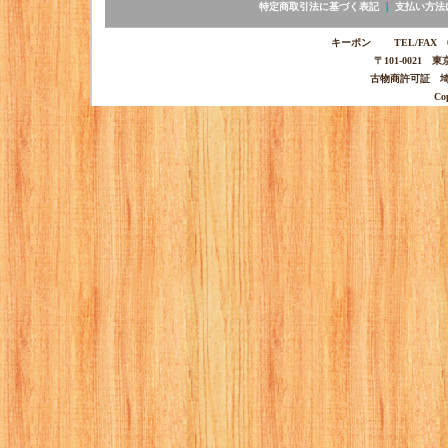
特定商取引法に基づく表記
｜
支払い方法
キーポン TEL/FAX 03-
〒101-0021 
古物商許可証 埼玉
Co