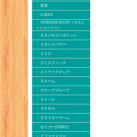
・ 邪道
・ Z-MAN
・ SKIRMISH BAITS（スカミ
ッシュベイツ）
・ スタジオコンポジット
・ スタンドパワー
・ スミス
・ スミスウィック
・ ストライクキング
・ ストーム
・ スナッグプルーフ
・ ストック
・ ＳＰＲＯ
・ スライダーワーム
・ セイコー(SEIKO)
・ Ｚファクトリー