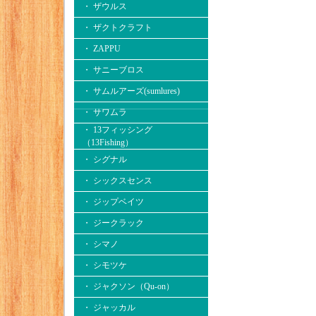
・ ザウルス
・ ザクトクラフト
・ ZAPPU
・ サニーブロス
・ サムルアーズ(sumlures)
・ サワムラ
・ 13フィッシング
（13Fishing）
・ シグナル
・ シックスセンス
・ ジップベイツ
・ ジークラック
・ シマノ
・ シモツケ
・ ジャクソン（Qu-on）
・ ジャッカル