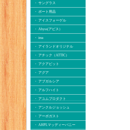
・ サングラス
・ ボート用品
・ アイスフォーゲル
・ Abyss(アビス）
・ ima
・ アイランドオリジナル
・ アチック（ATTIC）
・ アクアビット
・ アグア
・ アブガルシア
・ アルフハイト
・ アユムプロダクト
・ アンクルジョッシュ
・ アーボガスト
・ AHPLマッディーバニー