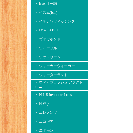
・ issei 【一誠】
・ イズム(ism)
・ イチカワフィッシング
・ IMAKATSU
・ ヴァガボンド
・ ウィーブル
・ ウッドリーム
・ ウォーカーウォーカー
・ ウォーターランド
・ ウィップラッシュ ファクト
リー
・ N.L.R Invincible Lures
・ H.Way
・ エレメンツ
・ エコギア
・ エドモン