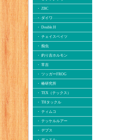
・ ZBC
・ ダイワ
・ Double.H
・ チェイスベイツ
・ 痴虫
・ 釣り吉ホルモン
・ 常吉
・ ツッガーFROG
・ 椿研究所
・ TEX（テックス）
・ THタックル
・ ティムコ
・ テッケルルアー
・ デプス
・ デュエル