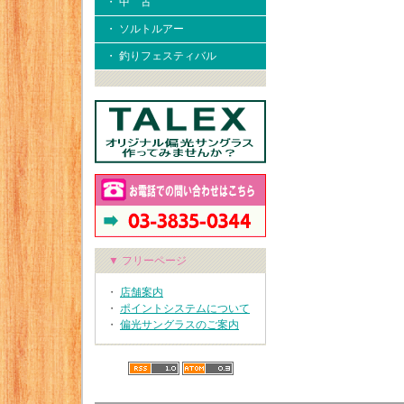
・ 中 古
・ ソルトルアー
・ 釣りフェスティバル
▼ フリーページ
・
店舗案内
・
ポイントシステムについて
・
偏光サングラスのご案内