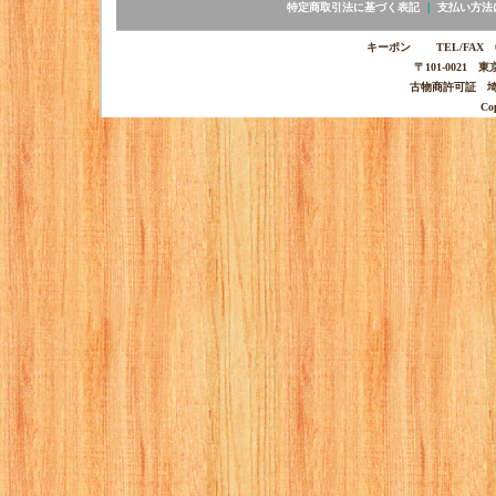
特定商取引法に基づく表記
｜
支払い方法
キーポン TEL/FAX 03-
〒101-0021 
古物商許可証 埼玉
Co