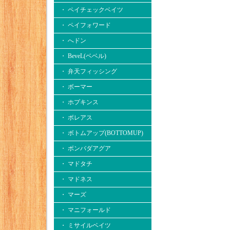
・ ペイチェックベイツ
・ ペイフォワード
・ へドン
・ BeveL(ベベル)
・ 弁天フィッシング
・ ボーマー
・ ホプキンス
・ ボレアス
・ ボトムアップ(BOTTOMUP)
・ ボンバダアグア
・ マドタチ
・ マドネス
・ マーズ
・ マニフォールド
・ ミサイルベイツ