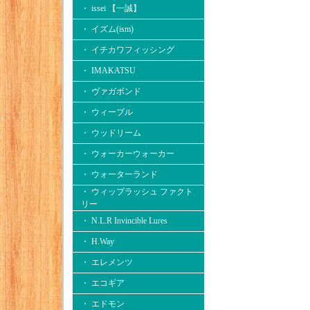
・ issei 【一誠】
・ イズム(ism)
・ イチカワフィッシング
・ IMAKATSU
・ ヴァガボンド
・ ウィーブル
・ ウッドリーム
・ ウォーカーウォーカー
・ ウォーターランド
・ ウィップラッシュ ファクト
リー
・ N.L.R Invincible Lures
・ H.Way
・ エレメンツ
・ エコギア
・ エドモン