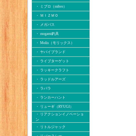
・ ミブロ（mibro）
・ ＭＩＺＭＯ
・ メガバス
・ mogami釣具
・ Molix（モリックス）
・ ヤバイブランド
・ ライブターゲット
・ ラッキークラフト
・ ラッドルアーズ
・ ラパラ
・ ランカーハント
・ リューギ（RYUGI）
・ リアクションイノベーショ
ン
・ リトルジャック