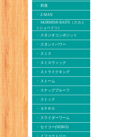
・ 邪道
・ Z-MAN
・ SKIRMISH BAITS（スカミ
ッシュベイツ）
・ スタジオコンポジット
・ スタンドパワー
・ スミス
・ スミスウィック
・ ストライクキング
・ ストーム
・ スナッグプルーフ
・ ストック
・ ＳＰＲＯ
・ スライダーワーム
・ セイコー(SEIKO)
・ Ｚファクトリー