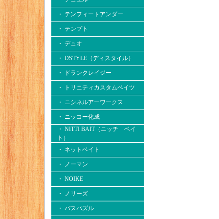
・ テンフィートアンダー
・ テンプト
・ デュオ
・ DSTYLE（ディスタイル）
・ ドランクレイジー
・ トリニティカスタムベイツ
・ ニシネルアーワークス
・ ニッコー化成
・ NITTI BAIT（ニッチ ベイ
ト）
・ ネットベイト
・ ノーマン
・ NOIKE
・ ノリーズ
・ バスパズル