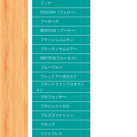
・ フィナ
・ FOLLOW（フォロー）
・ フーターズ
・ BOOYAH（ブーヤー）
・ フラッシュユニオン
・ ブラッディサムルアー
・ BRUTUS(ブルータス)
・ ブルーブルー
・ フレッドアーボガスト
・ フロントラインプロダクシ
ョン
・ プロフェッサー
・ プロジェクトゼロ
・ プロズファクトリー
・ フロッグ
・ ベイトブレス