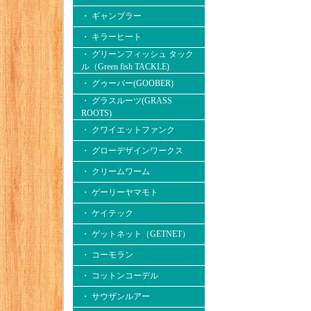
・ ギャンブラー
・ キラーヒート
・ グリーンフィッシュ タック
ル（Green fish TACKLE)
・ グゥーバー(GOOBER)
・ グラスルーツ(GRASS
ROOTS)
・ クワイエットファンク
・ グローデザインワークス
・ クリームワーム
・ ゲーリーヤマモト
・ ケイテック
・ ゲットネット（GETNET）
・ コーモラン
・ コットンコーデル
・ サウザンルアー