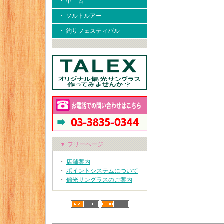
・ 中 古
・ ソルトルアー
・ 釣りフェスティバル
▼ フリーページ
・
店舗案内
・
ポイントシステムについて
・
偏光サングラスのご案内