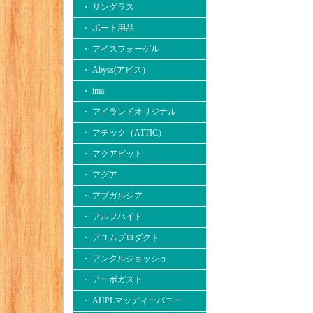
・ サングラス
・ ボート用品
・ アイスフォーゲル
・ Abyss(アビス）
・ ima
・ アイランドオリジナル
・ アチック（ATTIC）
・ アクアビット
・ アグア
・ アブガルシア
・ アルフハイト
・ アユムプロダクト
・ アンクルジョッシュ
・ アーボガスト
・ AHPLマッディーバニー