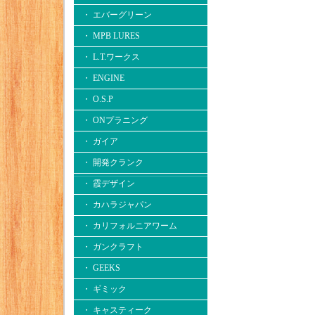
・ エバーグリーン
・ MPB LURES
・ L.T.ワークス
・ ENGINE
・ O.S.P
・ ONプラニング
・ ガイア
・ 開発クランク
・ 霞デザイン
・ カハラジャパン
・ カリフォルニアワーム
・ ガンクラフト
・ GEEKS
・ ギミック
・ キャスティーク