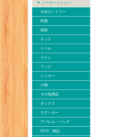
▼ メーカーメニュー
・ 大会エントリー
・ 特価
・ 福袋
・ ロッド
・ リール
・ ライン
・ フック
・ シンカー
・ 小物
・ その他用品
・ ボックス
・ ステッカー
・ アパレル・バッグ
・ DVD・雑誌