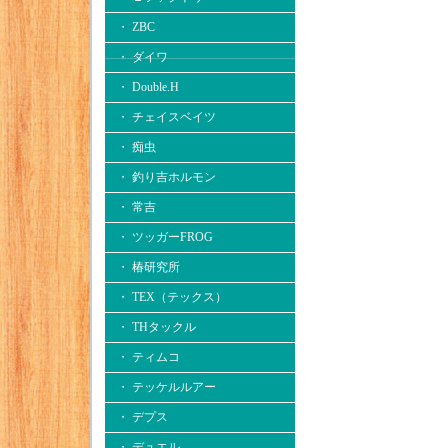
・ ZBC
・ ダイワ
・ Double.H
・ チェイスベイツ
・ 痴虫
・ 釣り吉ホルモン
・ 常吉
・ ツッガーFROG
・ 椿研究所
・ TEX（テックス）
・ THタックル
・ ティムコ
・ テッケルルアー
・ デプス
・ デュエル