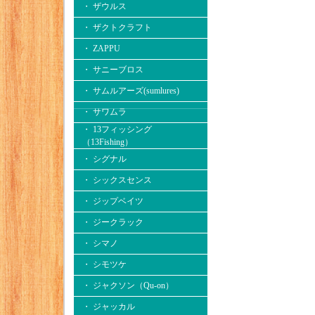
・ ザウルス
・ ザクトクラフト
・ ZAPPU
・ サニーブロス
・ サムルアーズ(sumlures)
・ サワムラ
・ 13フィッシング
（13Fishing）
・ シグナル
・ シックスセンス
・ ジップベイツ
・ ジークラック
・ シマノ
・ シモツケ
・ ジャクソン（Qu-on）
・ ジャッカル