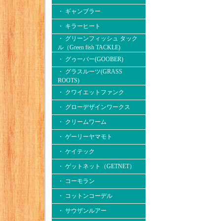
・ ギャンブラー
・ キラーヒート
・ グリーンフィッシュ タック
ル（Green fish TACKLE)
・ グゥーバー(GOOBER)
・ グラスルーツ(GRASS
ROOTS)
・ クワイエットファンク
・ グローデザインワークス
・ クリームワーム
・ ゲーリーヤマモト
・ ケイテック
・ ゲットネット（GETNET）
・ コーモラン
・ コットンコーデル
・ サウザンルアー