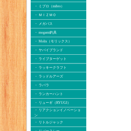
・ ミブロ（mibro）
・ ＭＩＺＭＯ
・ メガバス
・ mogami釣具
・ Molix（モリックス）
・ ヤバイブランド
・ ライブターゲット
・ ラッキークラフト
・ ラッドルアーズ
・ ラパラ
・ ランカーハント
・ リューギ（RYUGI）
・ リアクションイノベーショ
ン
・ リトルジャック