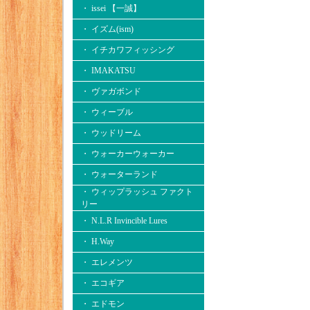
・ issei 【一誠】
・ イズム(ism)
・ イチカワフィッシング
・ IMAKATSU
・ ヴァガボンド
・ ウィーブル
・ ウッドリーム
・ ウォーカーウォーカー
・ ウォーターランド
・ ウィップラッシュ ファクト
リー
・ N.L.R Invincible Lures
・ H.Way
・ エレメンツ
・ エコギア
・ エドモン