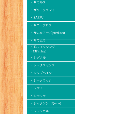
・ ザウルス
・ ザクトクラフト
・ ZAPPU
・ サニーブロス
・ サムルアーズ(sumlures)
・ サワムラ
・ 13フィッシング
（13Fishing）
・ シグナル
・ シックスセンス
・ ジップベイツ
・ ジークラック
・ シマノ
・ シモツケ
・ ジャクソン（Qu-on）
・ ジャッカル