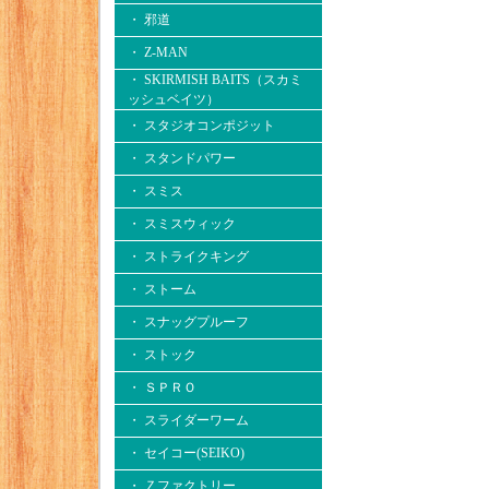
・ 邪道
・ Z-MAN
・ SKIRMISH BAITS（スカミ
ッシュベイツ）
・ スタジオコンポジット
・ スタンドパワー
・ スミス
・ スミスウィック
・ ストライクキング
・ ストーム
・ スナッグプルーフ
・ ストック
・ ＳＰＲＯ
・ スライダーワーム
・ セイコー(SEIKO)
・ Ｚファクトリー