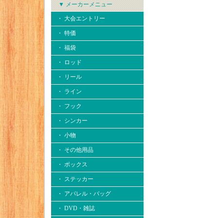
▼ メーカーメニュー
・ 大会エントリー
・ 特価
・ 福袋
・ ロッド
・ リール
・ ライン
・ フック
・ シンカー
・ 小物
・ その他用品
・ ボックス
・ ステッカー
・ アパレル・バッグ
・ DVD・雑誌