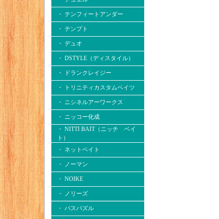
・ テンフィートアンダー
・ テンプト
・ デュオ
・ DSTYLE（ディスタイル）
・ ドランクレイジー
・ トリニティカスタムベイツ
・ ニシネルアーワークス
・ ニッコー化成
・ NITTI BAIT（ニッチ ベイ
ト）
・ ネットベイト
・ ノーマン
・ NOIKE
・ ノリーズ
・ バスパズル