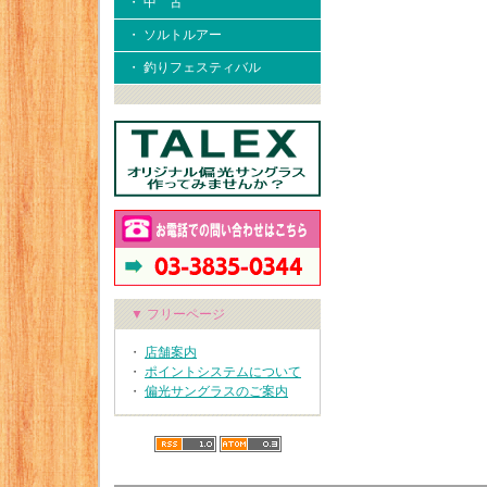
・ 中 古
・ ソルトルアー
・ 釣りフェスティバル
▼ フリーページ
・
店舗案内
・
ポイントシステムについて
・
偏光サングラスのご案内