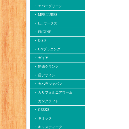
・ エバーグリーン
・ MPB LURES
・ L.T.ワークス
・ ENGINE
・ O.S.P
・ ONプラニング
・ ガイア
・ 開発クランク
・ 霞デザイン
・ カハラジャパン
・ カリフォルニアワーム
・ ガンクラフト
・ GEEKS
・ ギミック
・ キャスティーク