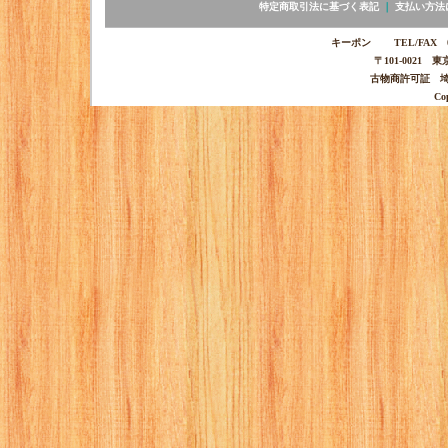
特定商取引法に基づく表記
｜
支払い方法
キーポン TEL/FAX 03-
〒101-0021 
古物商許可証 埼玉
Co