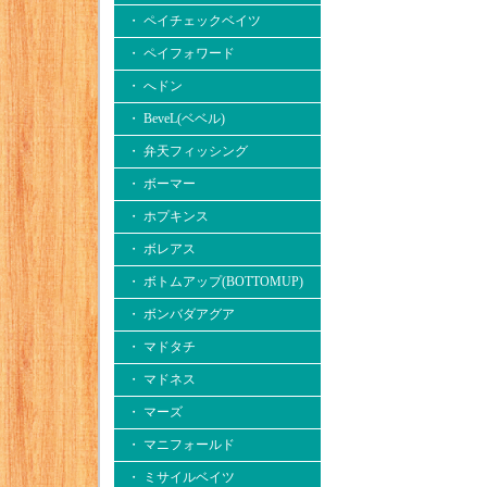
・ ペイチェックベイツ
・ ペイフォワード
・ へドン
・ BeveL(ベベル)
・ 弁天フィッシング
・ ボーマー
・ ホプキンス
・ ボレアス
・ ボトムアップ(BOTTOMUP)
・ ボンバダアグア
・ マドタチ
・ マドネス
・ マーズ
・ マニフォールド
・ ミサイルベイツ