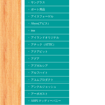
・ サングラス
・ ボート用品
・ アイスフォーゲル
・ Abyss(アビス）
・ ima
・ アイランドオリジナル
・ アチック（ATTIC）
・ アクアビット
・ アグア
・ アブガルシア
・ アルフハイト
・ アユムプロダクト
・ アンクルジョッシュ
・ アーボガスト
・ AHPLマッディーバニー