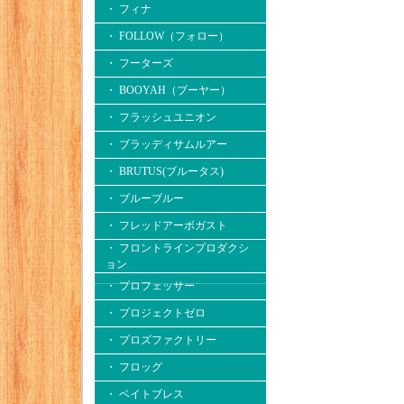
・ フィナ
・ FOLLOW（フォロー）
・ フーターズ
・ BOOYAH（ブーヤー）
・ フラッシュユニオン
・ ブラッディサムルアー
・ BRUTUS(ブルータス)
・ ブルーブルー
・ フレッドアーボガスト
・ フロントラインプロダクシ
ョン
・ プロフェッサー
・ プロジェクトゼロ
・ プロズファクトリー
・ フロッグ
・ ベイトブレス