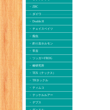
・ ZBC
・ ダイワ
・ Double.H
・ チェイスベイツ
・ 痴虫
・ 釣り吉ホルモン
・ 常吉
・ ツッガーFROG
・ 椿研究所
・ TEX（テックス）
・ THタックル
・ ティムコ
・ テッケルルアー
・ デプス
・ デュエル