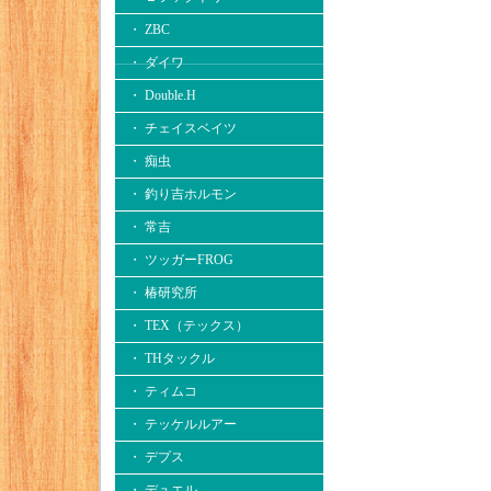
・ ZBC
・ ダイワ
・ Double.H
・ チェイスベイツ
・ 痴虫
・ 釣り吉ホルモン
・ 常吉
・ ツッガーFROG
・ 椿研究所
・ TEX（テックス）
・ THタックル
・ ティムコ
・ テッケルルアー
・ デプス
・ デュエル