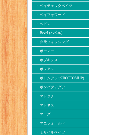
・ ペイチェックベイツ
・ ペイフォワード
・ へドン
・ BeveL(ベベル)
・ 弁天フィッシング
・ ボーマー
・ ホプキンス
・ ボレアス
・ ボトムアップ(BOTTOMUP)
・ ボンバダアグア
・ マドタチ
・ マドネス
・ マーズ
・ マニフォールド
・ ミサイルベイツ