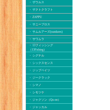
・ ザウルス
・ ザクトクラフト
・ ZAPPU
・ サニーブロス
・ サムルアーズ(sumlures)
・ サワムラ
・ 13フィッシング
（13Fishing）
・ シグナル
・ シックスセンス
・ ジップベイツ
・ ジークラック
・ シマノ
・ シモツケ
・ ジャクソン（Qu-on）
・ ジャッカル