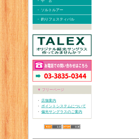
・ 中 古
・ ソルトルアー
・ 釣りフェスティバル
▼ フリーページ
・
店舗案内
・
ポイントシステムについて
・
偏光サングラスのご案内