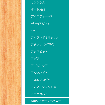
・ サングラス
・ ボート用品
・ アイスフォーゲル
・ Abyss(アビス）
・ ima
・ アイランドオリジナル
・ アチック（ATTIC）
・ アクアビット
・ アグア
・ アブガルシア
・ アルフハイト
・ アユムプロダクト
・ アンクルジョッシュ
・ アーボガスト
・ AHPLマッディーバニー