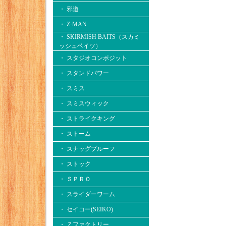
・ 邪道
・ Z-MAN
・ SKIRMISH BAITS（スカミ
ッシュベイツ）
・ スタジオコンポジット
・ スタンドパワー
・ スミス
・ スミスウィック
・ ストライクキング
・ ストーム
・ スナッグプルーフ
・ ストック
・ ＳＰＲＯ
・ スライダーワーム
・ セイコー(SEIKO)
・ Ｚファクトリー