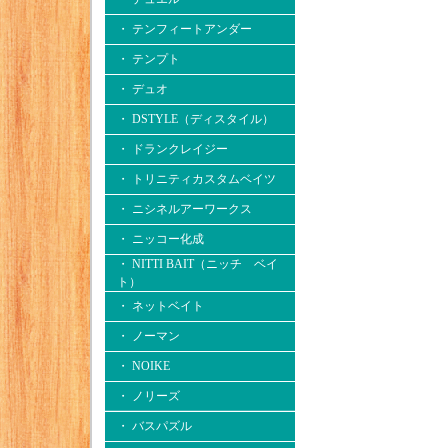
・ テンフィートアンダー
・ テンプト
・ デュオ
・ DSTYLE（ディスタイル）
・ ドランクレイジー
・ トリニティカスタムベイツ
・ ニシネルアーワークス
・ ニッコー化成
・ NITTI BAIT（ニッチ ベイ
ト）
・ ネットベイト
・ ノーマン
・ NOIKE
・ ノリーズ
・ バスパズル