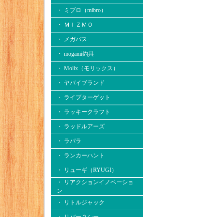
・ ミブロ（mibro）
・ ＭＩＺＭＯ
・ メガバス
・ mogami釣具
・ Molix（モリックス）
・ ヤバイブランド
・ ライブターゲット
・ ラッキークラフト
・ ラッドルアーズ
・ ラパラ
・ ランカーハント
・ リューギ（RYUGI）
・ リアクションイノベーショ
ン
・ リトルジャック