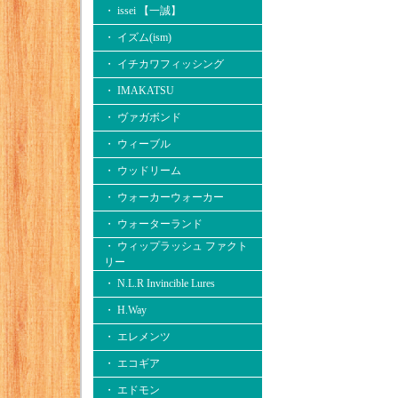
・ issei 【一誠】
・ イズム(ism)
・ イチカワフィッシング
・ IMAKATSU
・ ヴァガボンド
・ ウィーブル
・ ウッドリーム
・ ウォーカーウォーカー
・ ウォーターランド
・ ウィップラッシュ ファクト
リー
・ N.L.R Invincible Lures
・ H.Way
・ エレメンツ
・ エコギア
・ エドモン