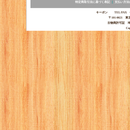
特定商取引法に基づく表記
｜
支払い方法
キーポン TEL/FAX 03-
〒101-0021 
古物商許可証 埼玉
Co