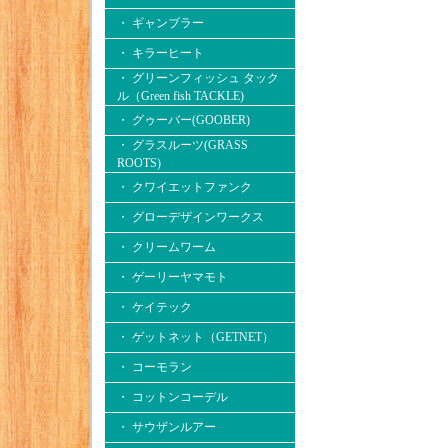
・ ギャンブラー
・ キラーヒート
・ グリーンフィッシュ タック
ル（Green fish TACKLE)
・ グゥーバー(GOOBER)
・ グラスルーツ(GRASS
ROOTS)
・ クワイエットファンク
・ グローデザインワークス
・ クリームワーム
・ ゲーリーヤマモト
・ ケイテック
・ ゲットネット（GETNET）
・ コーモラン
・ コットンコーデル
・ サウザンルアー