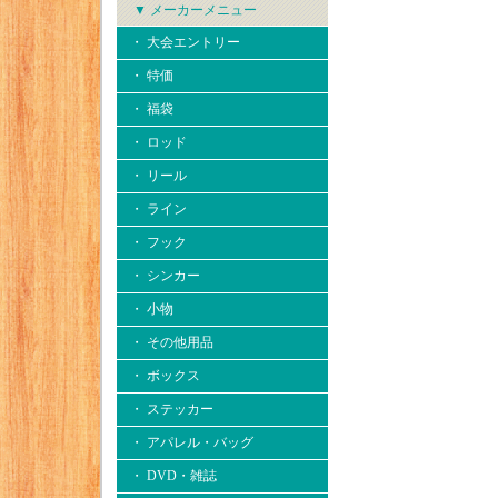
▼ メーカーメニュー
・ 大会エントリー
・ 特価
・ 福袋
・ ロッド
・ リール
・ ライン
・ フック
・ シンカー
・ 小物
・ その他用品
・ ボックス
・ ステッカー
・ アパレル・バッグ
・ DVD・雑誌