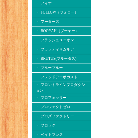
・ フィナ
・ FOLLOW（フォロー）
・ フーターズ
・ BOOYAH（ブーヤー）
・ フラッシュユニオン
・ ブラッディサムルアー
・ BRUTUS(ブルータス)
・ ブルーブルー
・ フレッドアーボガスト
・ フロントラインプロダクシ
ョン
・ プロフェッサー
・ プロジェクトゼロ
・ プロズファクトリー
・ フロッグ
・ ベイトブレス