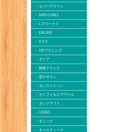
・ エバーグリーン
・ MPB LURES
・ L.T.ワークス
・ ENGINE
・ O.S.P
・ ONプラニング
・ ガイア
・ 開発クランク
・ 霞デザイン
・ カハラジャパン
・ カリフォルニアワーム
・ ガンクラフト
・ GEEKS
・ ギミック
・ キャスティーク