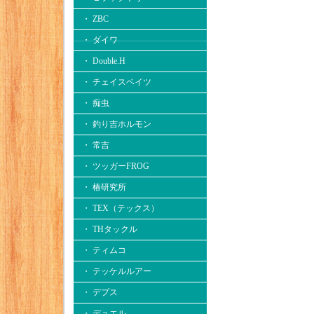
・ ZBC
・ ダイワ
・ Double.H
・ チェイスベイツ
・ 痴虫
・ 釣り吉ホルモン
・ 常吉
・ ツッガーFROG
・ 椿研究所
・ TEX（テックス）
・ THタックル
・ ティムコ
・ テッケルルアー
・ デプス
・ デュエル