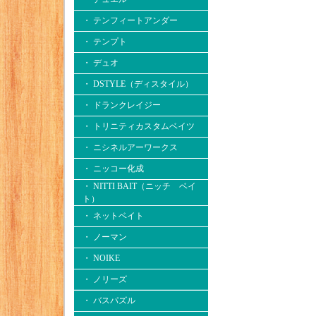
・ テンフィートアンダー
・ テンプト
・ デュオ
・ DSTYLE（ディスタイル）
・ ドランクレイジー
・ トリニティカスタムベイツ
・ ニシネルアーワークス
・ ニッコー化成
・ NITTI BAIT（ニッチ ベイ
ト）
・ ネットベイト
・ ノーマン
・ NOIKE
・ ノリーズ
・ バスパズル