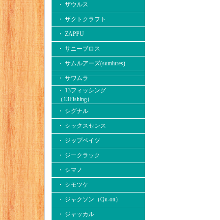
・ ザウルス
・ ザクトクラフト
・ ZAPPU
・ サニーブロス
・ サムルアーズ(sumlures)
・ サワムラ
・ 13フィッシング
（13Fishing）
・ シグナル
・ シックスセンス
・ ジップベイツ
・ ジークラック
・ シマノ
・ シモツケ
・ ジャクソン（Qu-on）
・ ジャッカル