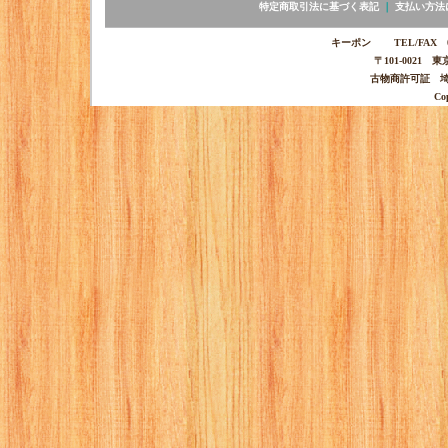
特定商取引法に基づく表記
｜
支払い方法
キーポン TEL/FAX 03-
〒101-0021 
古物商許可証 埼玉
Co