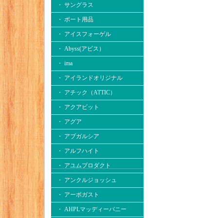
・ サングラス
・ ボート用品
・ アイスフォーゲル
・ Abyss(アビス）
・ ima
・ アイランドオリジナル
・ アチック（ATTIC）
・ アクアビット
・ アグア
・ アブガルシア
・ アルフハイト
・ アユムプロダクト
・ アンクルジョッシュ
・ アーボガスト
・ AHPLマッディーバニー