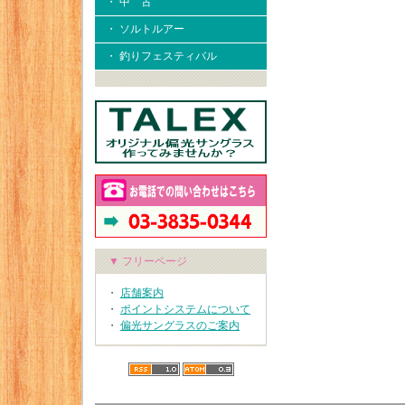
・ 中 古
・ ソルトルアー
・ 釣りフェスティバル
▼ フリーページ
・
店舗案内
・
ポイントシステムについて
・
偏光サングラスのご案内