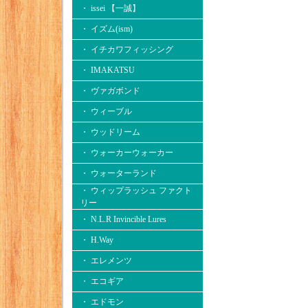
・ issei 【一誠】
・ イズム(ism)
・ イチカワフィッシング
・ IMAKATSU
・ ヴァガボンド
・ ウィーブル
・ ウッドリーム
・ ウォーカーウォーカー
・ ウォーターランド
・ ウィップラッシュ ファクト
リー
・ N.L.R Invincible Lures
・ H.Way
・ エレメンツ
・ エコギア
・ エドモン