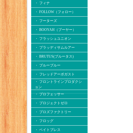
・ フィナ
・ FOLLOW（フォロー）
・ フーターズ
・ BOOYAH（ブーヤー）
・ フラッシュユニオン
・ ブラッディサムルアー
・ BRUTUS(ブルータス)
・ ブルーブルー
・ フレッドアーボガスト
・ フロントラインプロダクシ
ョン
・ プロフェッサー
・ プロジェクトゼロ
・ プロズファクトリー
・ フロッグ
・ ベイトブレス