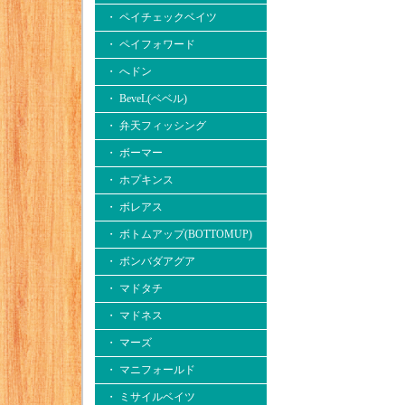
・ ペイチェックベイツ
・ ペイフォワード
・ へドン
・ BeveL(ベベル)
・ 弁天フィッシング
・ ボーマー
・ ホプキンス
・ ボレアス
・ ボトムアップ(BOTTOMUP)
・ ボンバダアグア
・ マドタチ
・ マドネス
・ マーズ
・ マニフォールド
・ ミサイルベイツ