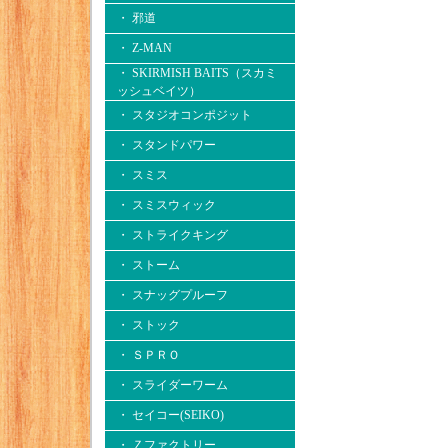
・ 邪道
・ Z-MAN
・ SKIRMISH BAITS（スカミ
ッシュベイツ）
・ スタジオコンポジット
・ スタンドパワー
・ スミス
・ スミスウィック
・ ストライクキング
・ ストーム
・ スナッグプルーフ
・ ストック
・ ＳＰＲＯ
・ スライダーワーム
・ セイコー(SEIKO)
・ Ｚファクトリー