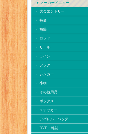
▼ メーカーメニュー
・ 大会エントリー
・ 特価
・ 福袋
・ ロッド
・ リール
・ ライン
・ フック
・ シンカー
・ 小物
・ その他用品
・ ボックス
・ ステッカー
・ アパレル・バッグ
・ DVD・雑誌