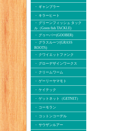
・ ギャンブラー
・ キラーヒート
・ グリーンフィッシュ タック
ル（Green fish TACKLE)
・ グゥーバー(GOOBER)
・ グラスルーツ(GRASS
ROOTS)
・ クワイエットファンク
・ グローデザインワークス
・ クリームワーム
・ ゲーリーヤマモト
・ ケイテック
・ ゲットネット（GETNET）
・ コーモラン
・ コットンコーデル
・ サウザンルアー