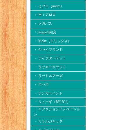
・ ミブロ（mibro）
・ ＭＩＺＭＯ
・ メガバス
・ mogami釣具
・ Molix（モリックス）
・ ヤバイブランド
・ ライブターゲット
・ ラッキークラフト
・ ラッドルアーズ
・ ラパラ
・ ランカーハント
・ リューギ（RYUGI）
・ リアクションイノベーショ
ン
・ リトルジャック