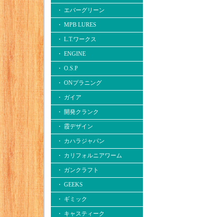
・ エバーグリーン
・ MPB LURES
・ L.T.ワークス
・ ENGINE
・ O.S.P
・ ONプラニング
・ ガイア
・ 開発クランク
・ 霞デザイン
・ カハラジャパン
・ カリフォルニアワーム
・ ガンクラフト
・ GEEKS
・ ギミック
・ キャスティーク