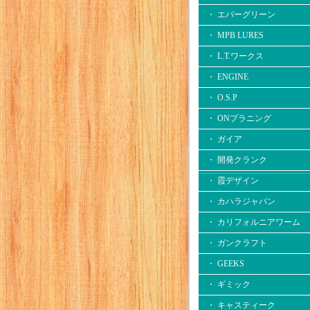
・ エバーグリーン
・ MPB LURES
・ L.T.ワークス
・ ENGINE
・ O.S.P
・ ONプラニング
・ ガイア
・ 開発クランク
・ 霞デザイン
・ カハラジャパン
・ カリフォルニアワーム
・ ガンクラフト
・ GEEKS
・ ギミック
・ キャスティーク