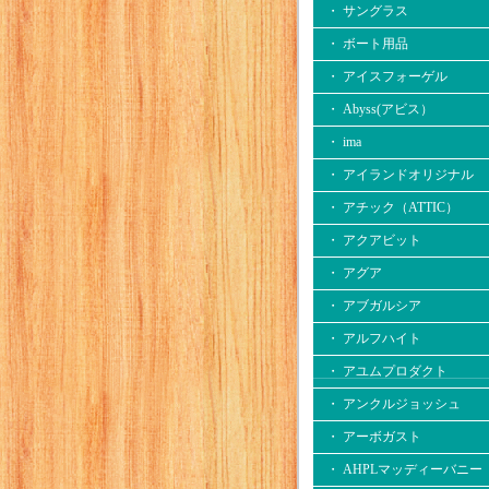
・ サングラス
・ ボート用品
・ アイスフォーゲル
・ Abyss(アビス）
・ ima
・ アイランドオリジナル
・ アチック（ATTIC）
・ アクアビット
・ アグア
・ アブガルシア
・ アルフハイト
・ アユムプロダクト
・ アンクルジョッシュ
・ アーボガスト
・ AHPLマッディーバニー