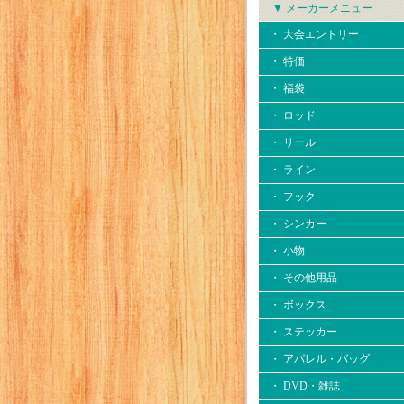
▼ メーカーメニュー
・ 大会エントリー
・ 特価
・ 福袋
・ ロッド
・ リール
・ ライン
・ フック
・ シンカー
・ 小物
・ その他用品
・ ボックス
・ ステッカー
・ アパレル・バッグ
・ DVD・雑誌