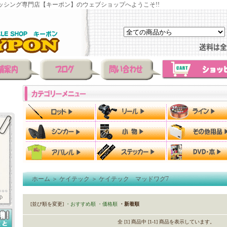
ッシング専門店【キーポン】のウェブショップへようこそ!!
ホーム
＞
ケイテック
＞
ケイテック マッドワグ7
[並び順を変更]
・おすすめ順
・価格順
・新着順
全 [1] 商品中 [1-1] 商品を表示しています。