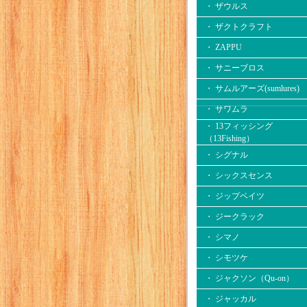
・ ザウルス
・ ザクトクラフト
・ ZAPPU
・ サニーブロス
・ サムルアーズ(sumlures)
・ サワムラ
・ 13フィッシング
（13Fishing）
・ シグナル
・ シックスセンス
・ ジップベイツ
・ ジークラック
・ シマノ
・ シモツケ
・ ジャクソン（Qu-on）
・ ジャッカル