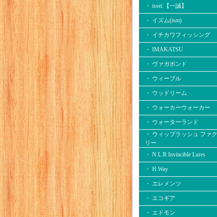
・ issei 【一誠】
・ イズム(ism)
・ イチカワフィッシング
・ IMAKATSU
・ ヴァガボンド
・ ウィーブル
・ ウッドリーム
・ ウォーカーウォーカー
・ ウォーターランド
・ ウィップラッシュ ファ
リー
・ N.L.R Invincible Lures
・ H.Way
・ エレメンツ
・ エコギア
・ エドモン