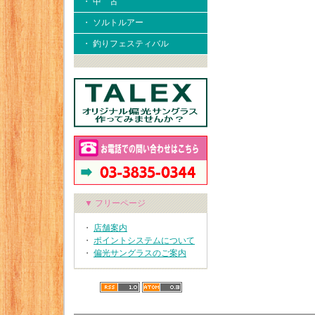
・ 中 古
・ ソルトルアー
・ 釣りフェスティバル
▼ フリーページ
・
店舗案内
・
ポイントシステムについて
・
偏光サングラスのご案内