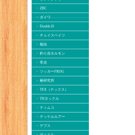
・ ZBC
・ ダイワ
・ Double.H
・ チェイスベイツ
・ 痴虫
・ 釣り吉ホルモン
・ 常吉
・ ツッガーFROG
・ 椿研究所
・ TEX（テックス）
・ THタックル
・ ティムコ
・ テッケルルアー
・ デプス
・ デュエル