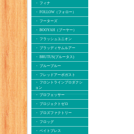
・ フィナ
・ FOLLOW（フォロー）
・ フーターズ
・ BOOYAH（ブーヤー）
・ フラッシュユニオン
・ ブラッディサムルアー
・ BRUTUS(ブルータス)
・ ブルーブルー
・ フレッドアーボガスト
・ フロントラインプロダクシ
ョン
・ プロフェッサー
・ プロジェクトゼロ
・ プロズファクトリー
・ フロッグ
・ ベイトブレス