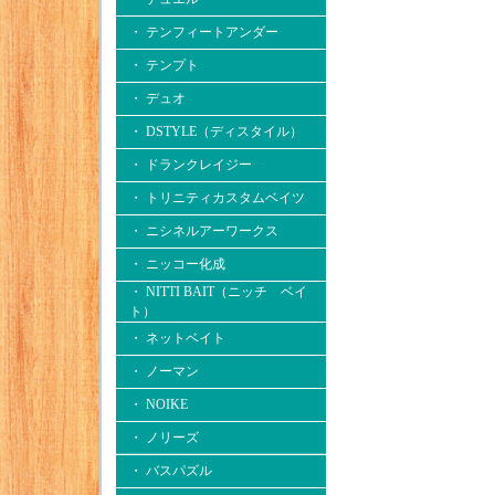
・ テンフィートアンダー
・ テンプト
・ デュオ
・ DSTYLE（ディスタイル）
・ ドランクレイジー
・ トリニティカスタムベイツ
・ ニシネルアーワークス
・ ニッコー化成
・ NITTI BAIT（ニッチ ベイ
ト）
・ ネットベイト
・ ノーマン
・ NOIKE
・ ノリーズ
・ バスパズル