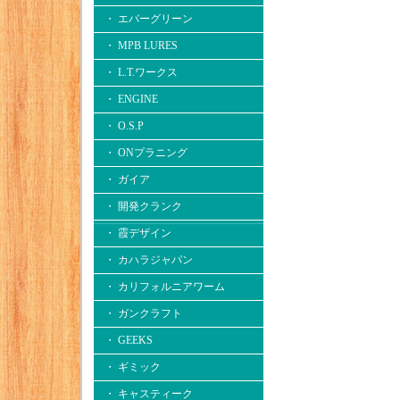
・ エバーグリーン
・ MPB LURES
・ L.T.ワークス
・ ENGINE
・ O.S.P
・ ONプラニング
・ ガイア
・ 開発クランク
・ 霞デザイン
・ カハラジャパン
・ カリフォルニアワーム
・ ガンクラフト
・ GEEKS
・ ギミック
・ キャスティーク