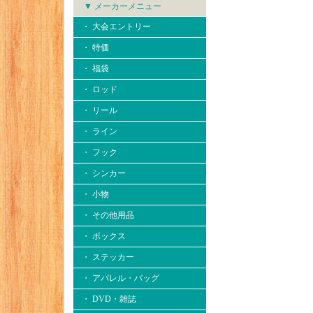
▼ メーカーメニュー
・ 大会エントリー
・ 特価
・ 福袋
・ ロッド
・ リール
・ ライン
・ フック
・ シンカー
・ 小物
・ その他用品
・ ボックス
・ ステッカー
・ アパレル・バッグ
・ DVD・雑誌