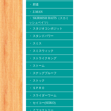
・ 邪道
・ Z-MAN
・ SKIRMISH BAITS（スカミ
ッシュベイツ）
・ スタジオコンポジット
・ スタンドパワー
・ スミス
・ スミスウィック
・ ストライクキング
・ ストーム
・ スナッグプルーフ
・ ストック
・ ＳＰＲＯ
・ スライダーワーム
・ セイコー(SEIKO)
・ Ｚファクトリー