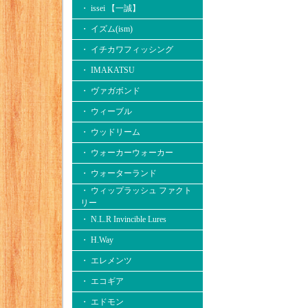
・ issei 【一誠】
・ イズム(ism)
・ イチカワフィッシング
・ IMAKATSU
・ ヴァガボンド
・ ウィーブル
・ ウッドリーム
・ ウォーカーウォーカー
・ ウォーターランド
・ ウィップラッシュ ファクト
リー
・ N.L.R Invincible Lures
・ H.Way
・ エレメンツ
・ エコギア
・ エドモン