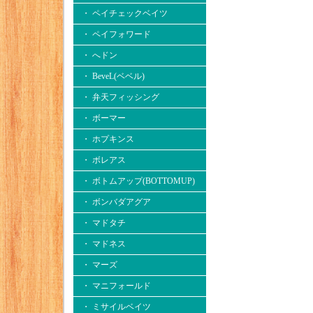
・ ペイチェックベイツ
・ ペイフォワード
・ へドン
・ BeveL(ベベル)
・ 弁天フィッシング
・ ボーマー
・ ホプキンス
・ ボレアス
・ ボトムアップ(BOTTOMUP)
・ ボンバダアグア
・ マドタチ
・ マドネス
・ マーズ
・ マニフォールド
・ ミサイルベイツ