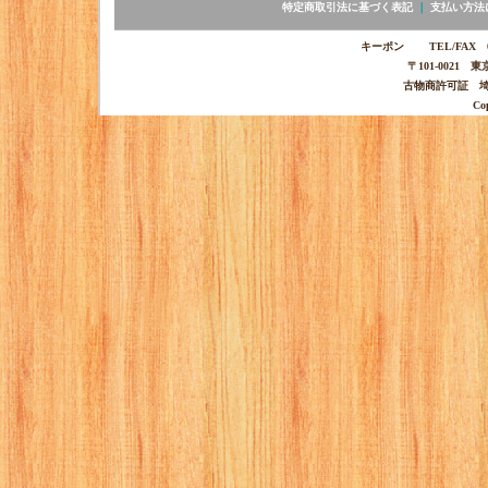
特定商取引法に基づく表記
｜
支払い方法
キーポン TEL/FAX 03-
〒101-0021 
古物商許可証 埼玉
Co