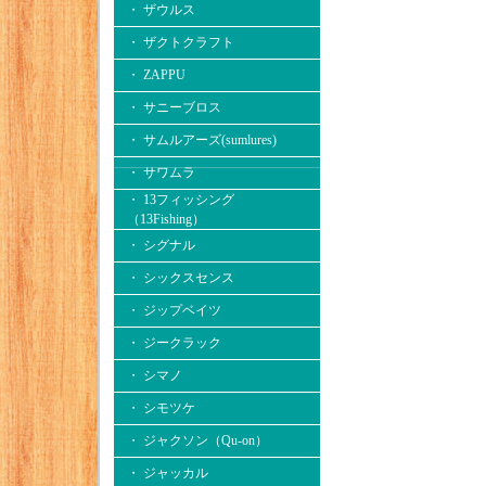
・ ザウルス
・ ザクトクラフト
・ ZAPPU
・ サニーブロス
・ サムルアーズ(sumlures)
・ サワムラ
・ 13フィッシング
（13Fishing）
・ シグナル
・ シックスセンス
・ ジップベイツ
・ ジークラック
・ シマノ
・ シモツケ
・ ジャクソン（Qu-on）
・ ジャッカル