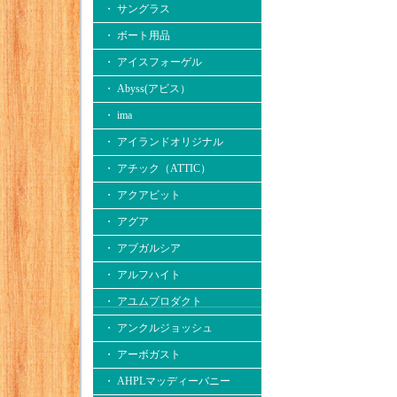
・ サングラス
・ ボート用品
・ アイスフォーゲル
・ Abyss(アビス）
・ ima
・ アイランドオリジナル
・ アチック（ATTIC）
・ アクアビット
・ アグア
・ アブガルシア
・ アルフハイト
・ アユムプロダクト
・ アンクルジョッシュ
・ アーボガスト
・ AHPLマッディーバニー