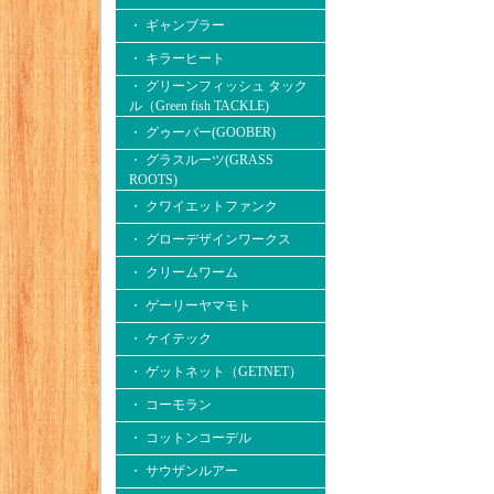
・ ギャンブラー
・ キラーヒート
・ グリーンフィッシュ タック
ル（Green fish TACKLE)
・ グゥーバー(GOOBER)
・ グラスルーツ(GRASS
ROOTS)
・ クワイエットファンク
・ グローデザインワークス
・ クリームワーム
・ ゲーリーヤマモト
・ ケイテック
・ ゲットネット（GETNET）
・ コーモラン
・ コットンコーデル
・ サウザンルアー