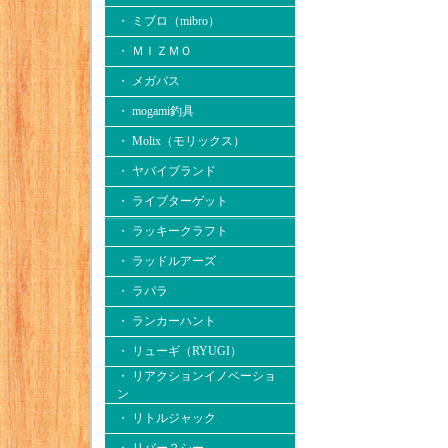
・ ミブロ（mibro）
・ ＭＩＺＭＯ
・ メガバス
・ mogami釣具
・ Molix（モリックス）
・ ヤバイブランド
・ ライブターゲット
・ ラッキークラフト
・ ラッドルアーズ
・ ラパラ
・ ランカーハント
・ リューギ（RYUGI）
・ リアクションイノベーショ
ン
・ リトルジャック