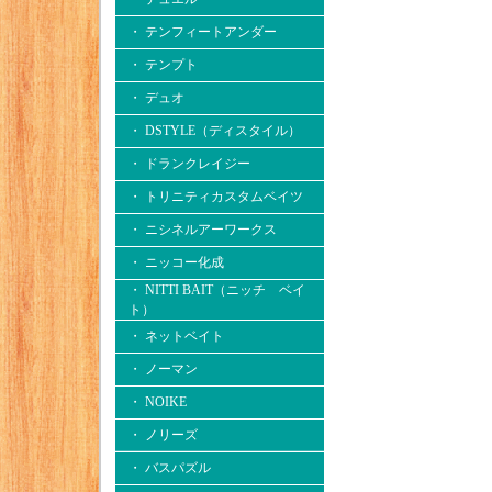
・ テンフィートアンダー
・ テンプト
・ デュオ
・ DSTYLE（ディスタイル）
・ ドランクレイジー
・ トリニティカスタムベイツ
・ ニシネルアーワークス
・ ニッコー化成
・ NITTI BAIT（ニッチ ベイ
ト）
・ ネットベイト
・ ノーマン
・ NOIKE
・ ノリーズ
・ バスパズル