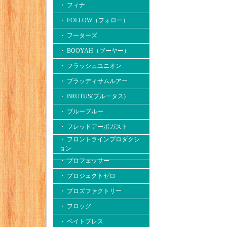
・ フィナ
・ FOLLOW（フォロー）
・ フーターズ
・ BOOYAH（ブーヤー）
・ フラッシュユニオン
・ ブラッディサムルアー
・ BRUTUS(ブルータス)
・ ブルーブルー
・ フレッドアーボガスト
・ フロントラインプロダクシ
ョン
・ プロフェッサー
・ プロジェクトゼロ
・ プロズファクトリー
・ フロッグ
・ ベイトブレス