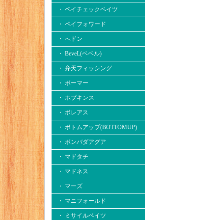
・ ペイチェックベイツ
・ ペイフォワード
・ へドン
・ BeveL(ベベル)
・ 弁天フィッシング
・ ボーマー
・ ホプキンス
・ ボレアス
・ ボトムアップ(BOTTOMUP)
・ ボンバダアグア
・ マドタチ
・ マドネス
・ マーズ
・ マニフォールド
・ ミサイルベイツ