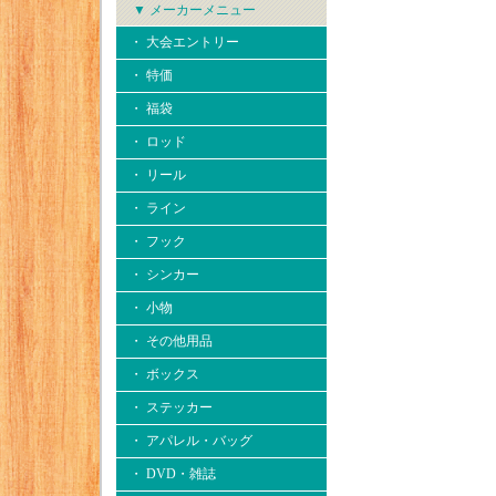
▼ メーカーメニュー
・ 大会エントリー
・ 特価
・ 福袋
・ ロッド
・ リール
・ ライン
・ フック
・ シンカー
・ 小物
・ その他用品
・ ボックス
・ ステッカー
・ アパレル・バッグ
・ DVD・雑誌