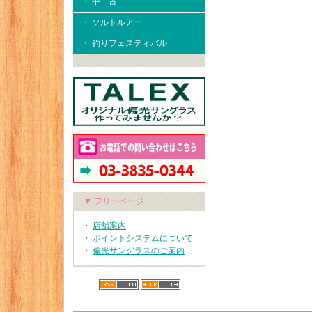
・ 中 古
・ ソルトルアー
・ 釣りフェスティバル
▼ フリーページ
・
店舗案内
・
ポイントシステムについて
・
偏光サングラスのご案内