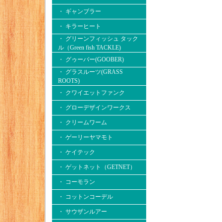
・ ギャンブラー
・ キラーヒート
・ グリーンフィッシュ タック
ル（Green fish TACKLE)
・ グゥーバー(GOOBER)
・ グラスルーツ(GRASS
ROOTS)
・ クワイエットファンク
・ グローデザインワークス
・ クリームワーム
・ ゲーリーヤマモト
・ ケイテック
・ ゲットネット（GETNET）
・ コーモラン
・ コットンコーデル
・ サウザンルアー