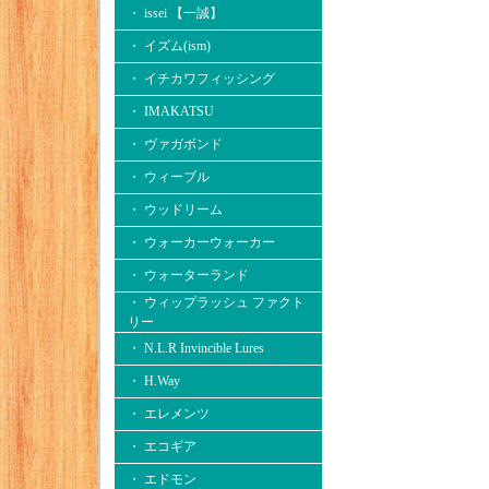
・ issei 【一誠】
・ イズム(ism)
・ イチカワフィッシング
・ IMAKATSU
・ ヴァガボンド
・ ウィーブル
・ ウッドリーム
・ ウォーカーウォーカー
・ ウォーターランド
・ ウィップラッシュ ファクト
リー
・ N.L.R Invincible Lures
・ H.Way
・ エレメンツ
・ エコギア
・ エドモン