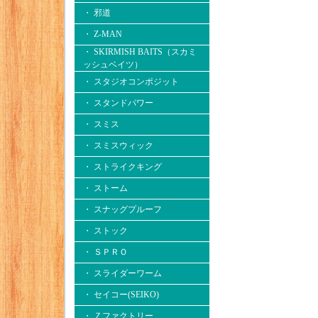
・ 邪道
・ Z-MAN
・ SKIRMISH BAITS（スカミ
ッシュベイツ）
・ スタジオコンポジット
・ スタンドパワー
・ スミス
・ スミスウィック
・ ストライクキング
・ ストーム
・ スナッグプルーフ
・ ストック
・ ＳＰＲＯ
・ スライダーワーム
・ セイコー(SEIKO)
・ Ｚファクトリー