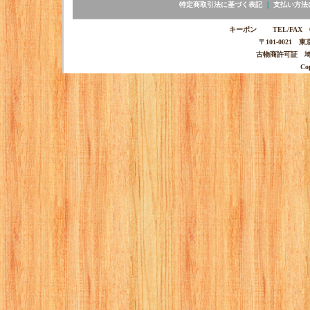
特定商取引法に基づく表記
｜
支払い方法
キーポン TEL/FAX 03-
〒101-0021 
古物商許可証 埼玉
Co