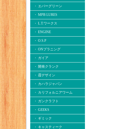
・ エバーグリーン
・ MPB LURES
・ L.T.ワークス
・ ENGINE
・ O.S.P
・ ONプラニング
・ ガイア
・ 開発クランク
・ 霞デザイン
・ カハラジャパン
・ カリフォルニアワーム
・ ガンクラフト
・ GEEKS
・ ギミック
・ キャスティーク