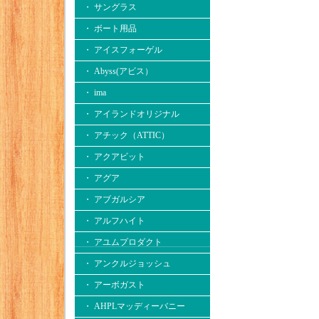
・ サングラス
・ ボート用品
・ アイスフォーゲル
・ Abyss(アビス）
・ ima
・ アイランドオリジナル
・ アチック（ATTIC）
・ アクアビット
・ アグア
・ アブガルシア
・ アルフハイト
・ アユムプロダクト
・ アンクルジョッシュ
・ アーボガスト
・ AHPLマッディーバニー