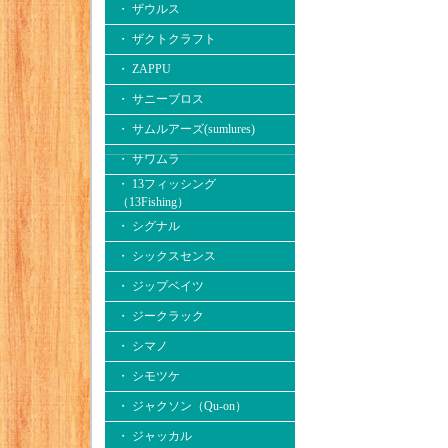
・ ザウルス
・ ザクトクラフト
・ ZAPPU
・ サニーブロス
・ サムルアーズ(sumlures)
・ サワムラ
・ 13フィッシング
（13Fishing）
・ シグナル
・ シックスセンス
・ ジップベイツ
・ ジークラック
・ シマノ
・ シモツケ
・ ジャクソン（Qu-on）
・ ジャッカル