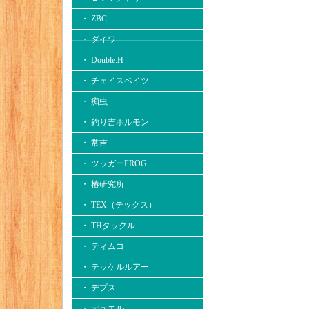
・ ZBC
・ ダイワ
・ Double.H
・ チェイスベイツ
・ 痴虫
・ 釣り吉ホルモン
・ 常吉
・ ツッガーFROG
・ 椿研究所
・ TEX（テックス）
・ THタックル
・ ティムコ
・ テッケルルアー
・ デプス
・ デュエル