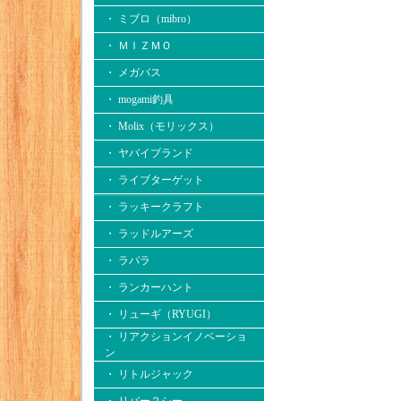
・ ミブロ（mibro）
・ ＭＩＺＭＯ
・ メガバス
・ mogami釣具
・ Molix（モリックス）
・ ヤバイブランド
・ ライブターゲット
・ ラッキークラフト
・ ラッドルアーズ
・ ラパラ
・ ランカーハント
・ リューギ（RYUGI）
・ リアクションイノベーショ
ン
・ リトルジャック