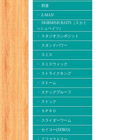
・ 邪道
・ Z-MAN
・ SKIRMISH BAITS（スカミ
ッシュベイツ）
・ スタジオコンポジット
・ スタンドパワー
・ スミス
・ スミスウィック
・ ストライクキング
・ ストーム
・ スナッグプルーフ
・ ストック
・ ＳＰＲＯ
・ スライダーワーム
・ セイコー(SEIKO)
・ Ｚファクトリー