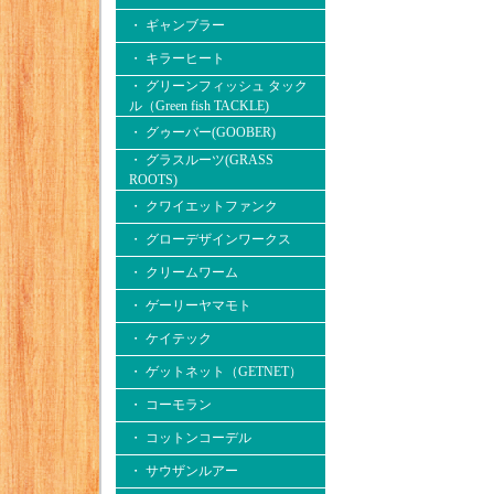
・ ギャンブラー
・ キラーヒート
・ グリーンフィッシュ タック
ル（Green fish TACKLE)
・ グゥーバー(GOOBER)
・ グラスルーツ(GRASS
ROOTS)
・ クワイエットファンク
・ グローデザインワークス
・ クリームワーム
・ ゲーリーヤマモト
・ ケイテック
・ ゲットネット（GETNET）
・ コーモラン
・ コットンコーデル
・ サウザンルアー