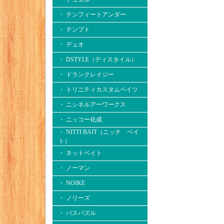
・ テンフィートアンダー
・ テンプト
・ デュオ
・ DSTYLE（ディスタイル）
・ ドランクレイジー
・ トリニティカスタムベイツ
・ ニシネルアーワークス
・ ニッコー化成
・ NITTI BAIT（ニッチ ベイ
ト）
・ ネットベイト
・ ノーマン
・ NOIKE
・ ノリーズ
・ バスパズル