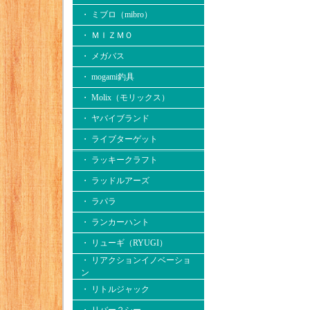
・ ミブロ（mibro）
・ ＭＩＺＭＯ
・ メガバス
・ mogami釣具
・ Molix（モリックス）
・ ヤバイブランド
・ ライブターゲット
・ ラッキークラフト
・ ラッドルアーズ
・ ラパラ
・ ランカーハント
・ リューギ（RYUGI）
・ リアクションイノベーショ
ン
・ リトルジャック