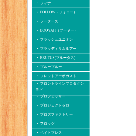
・ フィナ
・ FOLLOW（フォロー）
・ フーターズ
・ BOOYAH（ブーヤー）
・ フラッシュユニオン
・ ブラッディサムルアー
・ BRUTUS(ブルータス)
・ ブルーブルー
・ フレッドアーボガスト
・ フロントラインプロダクシ
ョン
・ プロフェッサー
・ プロジェクトゼロ
・ プロズファクトリー
・ フロッグ
・ ベイトブレス