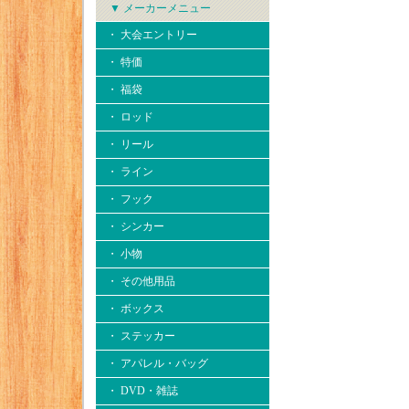
▼ メーカーメニュー
・ 大会エントリー
・ 特価
・ 福袋
・ ロッド
・ リール
・ ライン
・ フック
・ シンカー
・ 小物
・ その他用品
・ ボックス
・ ステッカー
・ アパレル・バッグ
・ DVD・雑誌