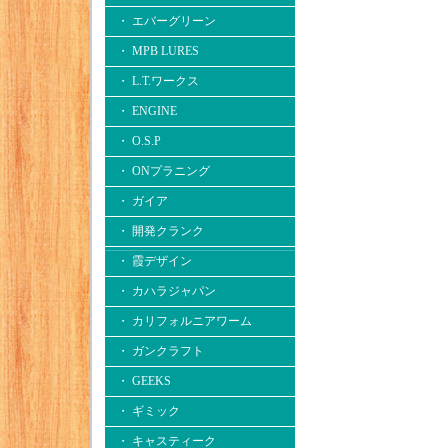
・ エバーグリーン
・ MPB LURES
・ L.T.ワークス
・ ENGINE
・ O.S.P
・ ONプラニング
・ ガイア
・ 開発クランク
・ 霞デザイン
・ カハラジャパン
・ カリフォルニアワーム
・ ガンクラフト
・ GEEKS
・ ギミック
・ キャスティーク