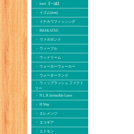
・ issei 【一誠】
・ イズム(ism)
・ イチカワフィッシング
・ IMAKATSU
・ ヴァガボンド
・ ウィーブル
・ ウッドリーム
・ ウォーカーウォーカー
・ ウォーターランド
・ ウィップラッシュ ファクト
リー
・ N.L.R Invincible Lures
・ H.Way
・ エレメンツ
・ エコギア
・ エドモン