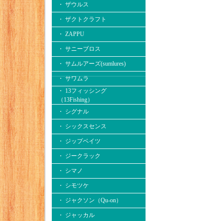
・ ザウルス
・ ザクトクラフト
・ ZAPPU
・ サニーブロス
・ サムルアーズ(sumlures)
・ サワムラ
・ 13フィッシング
（13Fishing）
・ シグナル
・ シックスセンス
・ ジップベイツ
・ ジークラック
・ シマノ
・ シモツケ
・ ジャクソン（Qu-on）
・ ジャッカル