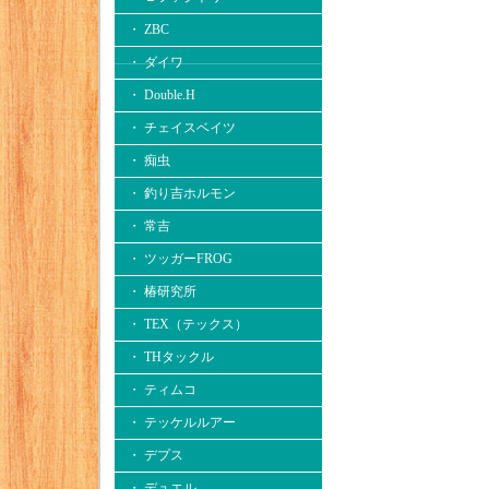
・ ZBC
・ ダイワ
・ Double.H
・ チェイスベイツ
・ 痴虫
・ 釣り吉ホルモン
・ 常吉
・ ツッガーFROG
・ 椿研究所
・ TEX（テックス）
・ THタックル
・ ティムコ
・ テッケルルアー
・ デプス
・ デュエル