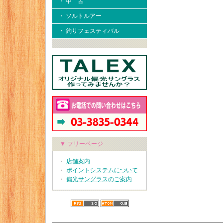
・ 中 古
・ ソルトルアー
・ 釣りフェスティバル
▼ フリーページ
・
店舗案内
・
ポイントシステムについて
・
偏光サングラスのご案内