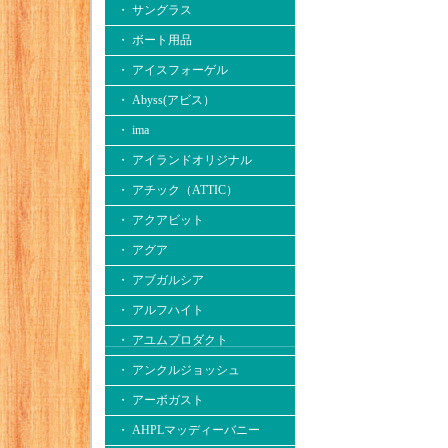
・ サングラス
・ ボート用品
・ アイスフォーゲル
・ Abyss(アビス）
・ ima
・ アイランドオリジナル
・ アチック（ATTIC）
・ アクアビット
・ アグア
・ アブガルシア
・ アルフハイト
・ アユムプロダクト
・ アンクルジョッシュ
・ アーボガスト
・ AHPLマッディーバニー