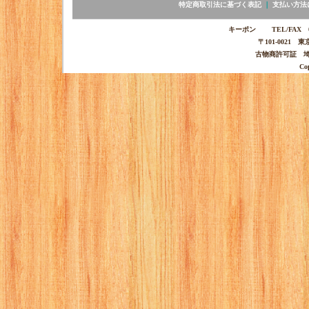
特定商取引法に基づく表記
｜
支払い方法
キーポン TEL/FAX 03-
〒101-0021 
古物商許可証 埼玉
Co