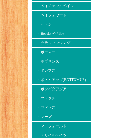
・ ペイチェックベイツ
・ ペイフォワード
・ へドン
・ BeveL(ベベル)
・ 弁天フィッシング
・ ボーマー
・ ホプキンス
・ ボレアス
・ ボトムアップ(BOTTOMUP)
・ ボンバダアグア
・ マドタチ
・ マドネス
・ マーズ
・ マニフォールド
・ ミサイルベイツ