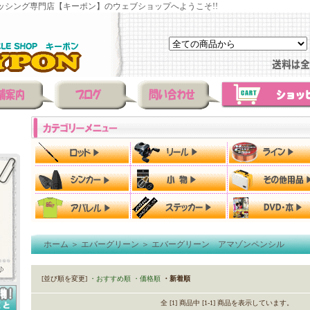
ッシング専門店【キーポン】のウェブショップへようこそ!!
ホーム
＞
エバーグリーン
＞
エバーグリーン アマゾンペンシル
[並び順を変更]
・おすすめ順
・価格順
・新着順
全 [1] 商品中 [1-1] 商品を表示しています。