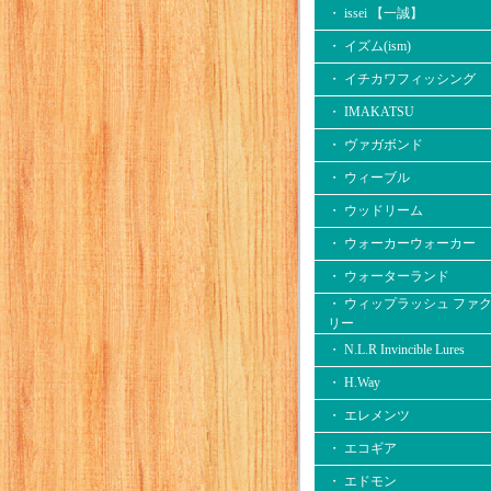
・ issei 【一誠】
・ イズム(ism)
・ イチカワフィッシング
・ IMAKATSU
・ ヴァガボンド
・ ウィーブル
・ ウッドリーム
・ ウォーカーウォーカー
・ ウォーターランド
・ ウィップラッシュ ファ
リー
・ N.L.R Invincible Lures
・ H.Way
・ エレメンツ
・ エコギア
・ エドモン