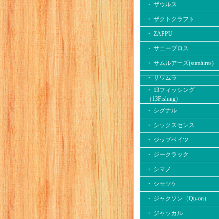
・ ザウルス
・ ザクトクラフト
・ ZAPPU
・ サニーブロス
・ サムルアーズ(sumlures)
・ サワムラ
・ 13フィッシング
（13Fishing）
・ シグナル
・ シックスセンス
・ ジップベイツ
・ ジークラック
・ シマノ
・ シモツケ
・ ジャクソン（Qu-on）
・ ジャッカル