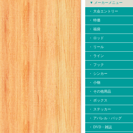
▼ メーカーメニュー
・ 大会エントリー
・ 特価
・ 福袋
・ ロッド
・ リール
・ ライン
・ フック
・ シンカー
・ 小物
・ その他用品
・ ボックス
・ ステッカー
・ アパレル・バッグ
・ DVD・雑誌