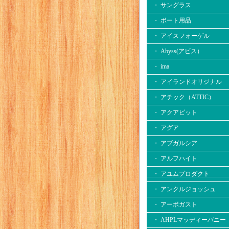
・ サングラス
・ ボート用品
・ アイスフォーゲル
・ Abyss(アビス）
・ ima
・ アイランドオリジナル
・ アチック（ATTIC）
・ アクアビット
・ アグア
・ アブガルシア
・ アルフハイト
・ アユムプロダクト
・ アンクルジョッシュ
・ アーボガスト
・ AHPLマッディーバニー