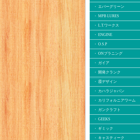
・ エバーグリーン
・ MPB LURES
・ L.T.ワークス
・ ENGINE
・ O.S.P
・ ONプラニング
・ ガイア
・ 開発クランク
・ 霞デザイン
・ カハラジャパン
・ カリフォルニアワーム
・ ガンクラフト
・ GEEKS
・ ギミック
・ キャスティーク