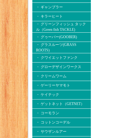
・ ギャンブラー
・ キラーヒート
・ グリーンフィッシュ タック
ル（Green fish TACKLE)
・ グゥーバー(GOOBER)
・ グラスルーツ(GRASS
ROOTS)
・ クワイエットファンク
・ グローデザインワークス
・ クリームワーム
・ ゲーリーヤマモト
・ ケイテック
・ ゲットネット（GETNET）
・ コーモラン
・ コットンコーデル
・ サウザンルアー