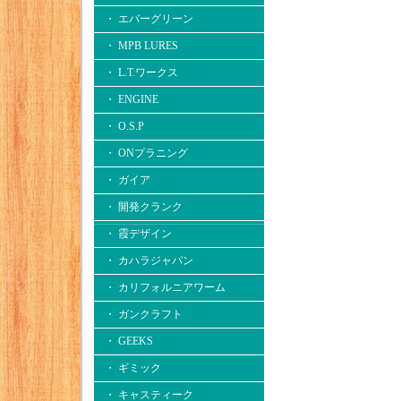
・ エバーグリーン
・ MPB LURES
・ L.T.ワークス
・ ENGINE
・ O.S.P
・ ONプラニング
・ ガイア
・ 開発クランク
・ 霞デザイン
・ カハラジャパン
・ カリフォルニアワーム
・ ガンクラフト
・ GEEKS
・ ギミック
・ キャスティーク