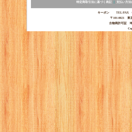
特定商取引法に基づく表記
｜
支払い方法
キーポン TEL/FAX 03-
〒101-0021 
古物商許可証 埼玉
Co