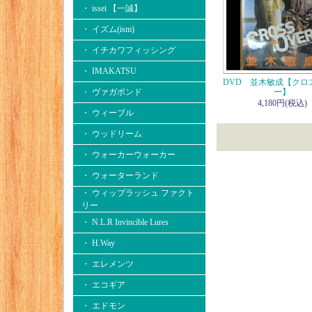
・ issei 【一誠】
・ イズム(ism)
・ イチカワフィッシング
・ IMAKATSU
DVD 並木敏成【クロ
・ ヴァガボンド
ー】
4,180円(税込)
・ ウィーブル
・ ウッドリーム
・ ウォーカーウォーカー
・ ウォーターランド
・ ウィップラッシュ ファクト
リー
・ N.L.R Invincible Lures
・ H.Way
・ エレメンツ
・ エコギア
・ エドモン