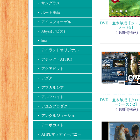
・ サングラス
・ ボート用品
・ アイスフォーゲル
DVD 並木敏成【ジ・
メット9】
・ Abyss(アビス）
4,169円(税込)
・ ima
・ アイランドオリジナル
・ アチック（ATTIC）
・ アクアビット
・ アグア
・ アブガルシア
・ アルフハイト
DVD 並木敏成【クロ
ーシーズン2】
・ アユムプロダクト
4,180円(税込)
・ アンクルジョッシュ
・ アーボガスト
・ AHPLマッディーバニー