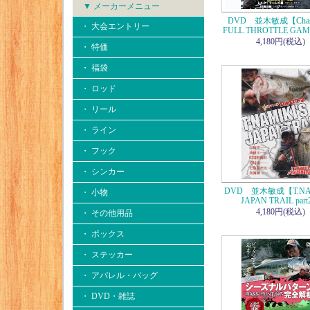
▼ メーカーメニュー
DVD 並木敏成【Ch
・ 大会エントリー
FULL THROTTLE GAM
4,180円(税込)
・ 特価
・ 福袋
・ ロッド
・ リール
・ ライン
・ フック
・ シンカー
DVD 並木敏成【T.NAM
・ 小物
JAPAN TRAIL par
4,180円(税込)
・ その他用品
・ ボックス
・ ステッカー
・ アパレル・バッグ
・ DVD・雑誌