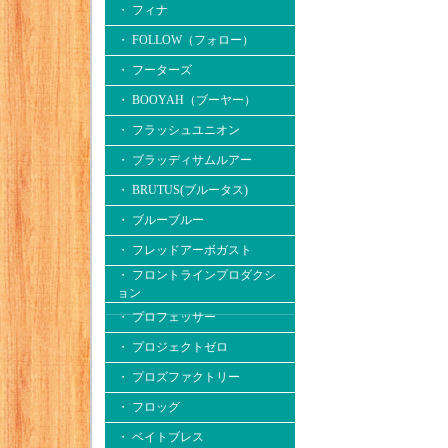
・ フィナ
・ FOLLOW（フォロー）
・ フーターズ
・ BOOYAH（ブーヤー）
・ フラッシュユニオン
・ ブラッディサムルアー
・ BRUTUS(ブルータス)
・ ブルーブルー
・ フレッドアーボガスト
・ フロントラインプロダクシ
ョン
・ プロフェッサー
・ プロジェクトゼロ
・ プロズファクトリー
・ フロッグ
・ ベイトブレス