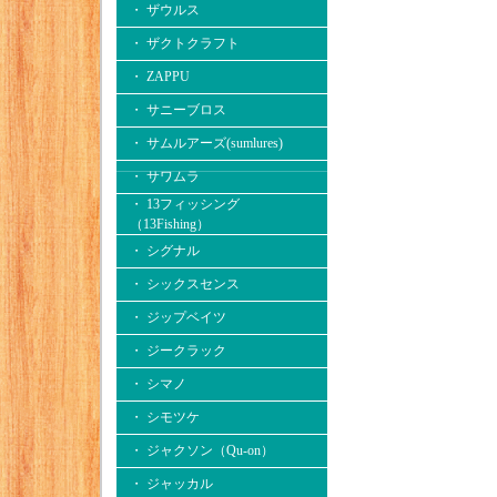
・ ザウルス
・ ザクトクラフト
・ ZAPPU
・ サニーブロス
・ サムルアーズ(sumlures)
・ サワムラ
・ 13フィッシング
（13Fishing）
・ シグナル
・ シックスセンス
・ ジップベイツ
・ ジークラック
・ シマノ
・ シモツケ
・ ジャクソン（Qu-on）
・ ジャッカル