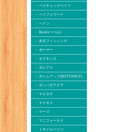
・ ペイチェックベイツ
・ ペイフォワード
・ へドン
・ BeveL(ベベル)
・ 弁天フィッシング
・ ボーマー
・ ホプキンス
・ ボレアス
・ ボトムアップ(BOTTOMUP)
・ ボンバダアグア
・ マドタチ
・ マドネス
・ マーズ
・ マニフォールド
・ ミサイルベイツ