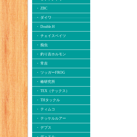
・ ZBC
・ ダイワ
・ Double.H
・ チェイスベイツ
・ 痴虫
・ 釣り吉ホルモン
・ 常吉
・ ツッガーFROG
・ 椿研究所
・ TEX（テックス）
・ THタックル
・ ティムコ
・ テッケルルアー
・ デプス
・ デュエル