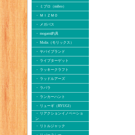
・ ミブロ（mibro）
・ ＭＩＺＭＯ
・ メガバス
・ mogami釣具
・ Molix（モリックス）
・ ヤバイブランド
・ ライブターゲット
・ ラッキークラフト
・ ラッドルアーズ
・ ラパラ
・ ランカーハント
・ リューギ（RYUGI）
・ リアクションイノベーショ
ン
・ リトルジャック