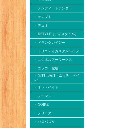
・ テンフィートアンダー
・ テンプト
・ デュオ
・ DSTYLE（ディスタイル）
・ ドランクレイジー
・ トリニティカスタムベイツ
・ ニシネルアーワークス
・ ニッコー化成
・ NITTI BAIT（ニッチ ベイ
ト）
・ ネットベイト
・ ノーマン
・ NOIKE
・ ノリーズ
・ バスパズル