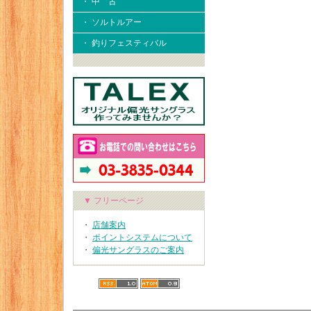
・ 中 古
・ ソルトルアー
・ 釣りフェスティバル
▼ フリーページ
・
店舗案内
・
ポイントシステムについて
・
偏光サングラスのご案内