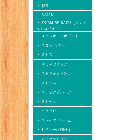
・ 邪道
・ Z-MAN
・ SKIRMISH BAITS（スカミ
ッシュベイツ）
・ スタジオコンポジット
・ スタンドパワー
・ スミス
・ スミスウィック
・ ストライクキング
・ ストーム
・ スナッグプルーフ
・ ストック
・ ＳＰＲＯ
・ スライダーワーム
・ セイコー(SEIKO)
・ Ｚファクトリー