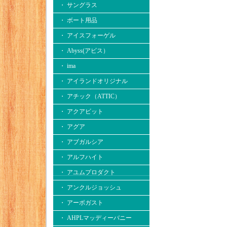
・ サングラス
・ ボート用品
・ アイスフォーゲル
・ Abyss(アビス）
・ ima
・ アイランドオリジナル
・ アチック（ATTIC）
・ アクアビット
・ アグア
・ アブガルシア
・ アルフハイト
・ アユムプロダクト
・ アンクルジョッシュ
・ アーボガスト
・ AHPLマッディーバニー