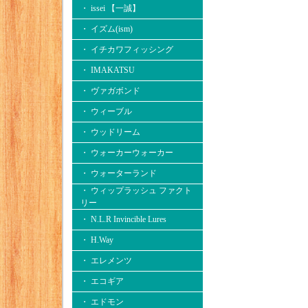
・ issei 【一誠】
・ イズム(ism)
・ イチカワフィッシング
・ IMAKATSU
・ ヴァガボンド
・ ウィーブル
・ ウッドリーム
・ ウォーカーウォーカー
・ ウォーターランド
・ ウィップラッシュ ファクト
リー
・ N.L.R Invincible Lures
・ H.Way
・ エレメンツ
・ エコギア
・ エドモン