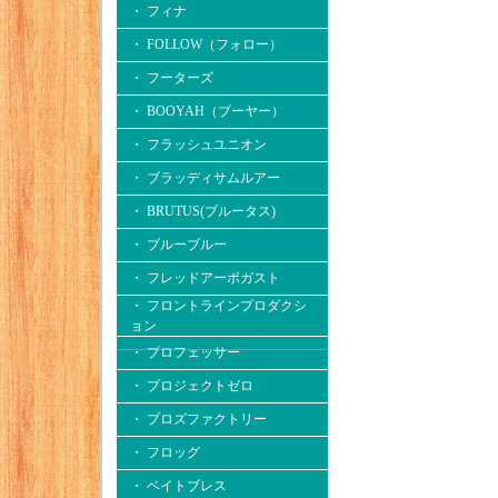
・ フィナ
・ FOLLOW（フォロー）
・ フーターズ
・ BOOYAH（ブーヤー）
・ フラッシュユニオン
・ ブラッディサムルアー
・ BRUTUS(ブルータス)
・ ブルーブルー
・ フレッドアーボガスト
・ フロントラインプロダクシ
ョン
・ プロフェッサー
・ プロジェクトゼロ
・ プロズファクトリー
・ フロッグ
・ ベイトブレス