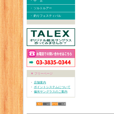
・ 中 古
・ ソルトルアー
・ 釣りフェスティバル
▼ フリーページ
・
店舗案内
・
ポイントシステムについて
・
偏光サングラスのご案内