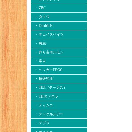
・ ZBC
・ ダイワ
・ Double.H
・ チェイスベイツ
・ 痴虫
・ 釣り吉ホルモン
・ 常吉
・ ツッガーFROG
・ 椿研究所
・ TEX（テックス）
・ THタックル
・ ティムコ
・ テッケルルアー
・ デプス
・ デュエル