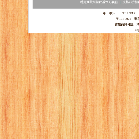
特定商取引法に基づく表記
｜
支払い方法
キーポン TEL/FAX 03-
〒101-0021 
古物商許可証 埼玉
Co