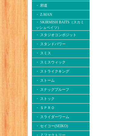
・ 邪道
・ Z-MAN
・ SKIRMISH BAITS（スカミ
ッシュベイツ）
・ スタジオコンポジット
・ スタンドパワー
・ スミス
・ スミスウィック
・ ストライクキング
・ ストーム
・ スナッグプルーフ
・ ストック
・ ＳＰＲＯ
・ スライダーワーム
・ セイコー(SEIKO)
・ Ｚファクトリー