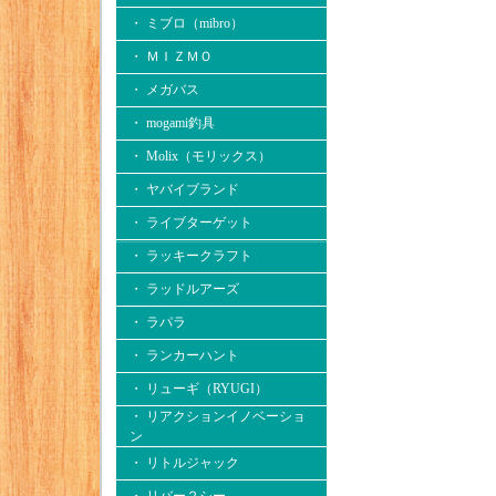
・ ミブロ（mibro）
・ ＭＩＺＭＯ
・ メガバス
・ mogami釣具
・ Molix（モリックス）
・ ヤバイブランド
・ ライブターゲット
・ ラッキークラフト
・ ラッドルアーズ
・ ラパラ
・ ランカーハント
・ リューギ（RYUGI）
・ リアクションイノベーショ
ン
・ リトルジャック