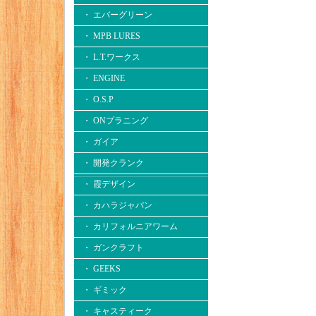
・ エバーグリーン
・ MPB LURES
・ L.T.ワークス
・ ENGINE
・ O.S.P
・ ONプラニング
・ ガイア
・ 開発クランク
・ 霞デザイン
・ カハラジャパン
・ カリフォルニアワーム
・ ガンクラフト
・ GEEKS
・ ギミック
・ キャスティーク