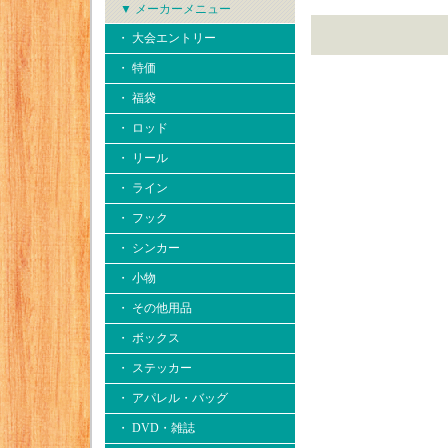
▼ メーカーメニュー
・ 大会エントリー
・ 特価
・ 福袋
・ ロッド
・ リール
・ ライン
・ フック
・ シンカー
・ 小物
・ その他用品
・ ボックス
・ ステッカー
・ アパレル・バッグ
・ DVD・雑誌