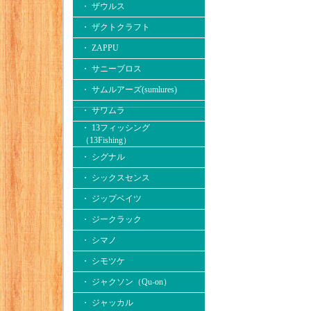
・ ザウルス
・ ザクトクラフト
・ ZAPPU
・ サニーブロス
・ サムルアーズ(sumlures)
・ サワムラ
・ 13フィッシング
（13Fishing）
・ シグナル
・ シックスセンス
・ ジップベイツ
・ ジークラック
・ シマノ
・ シモツケ
・ ジャクソン（Qu-on）
・ ジャッカル