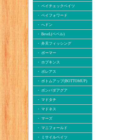
・ ペイチェックベイツ
・ ペイフォワード
・ へドン
・ BeveL(ベベル)
・ 弁天フィッシング
・ ボーマー
・ ホプキンス
・ ボレアス
・ ボトムアップ(BOTTOMUP)
・ ボンバダアグア
・ マドタチ
・ マドネス
・ マーズ
・ マニフォールド
・ ミサイルベイツ