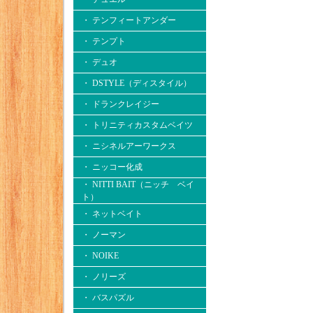
・ テンフィートアンダー
・ テンプト
・ デュオ
・ DSTYLE（ディスタイル）
・ ドランクレイジー
・ トリニティカスタムベイツ
・ ニシネルアーワークス
・ ニッコー化成
・ NITTI BAIT（ニッチ ベイ
ト）
・ ネットベイト
・ ノーマン
・ NOIKE
・ ノリーズ
・ バスパズル