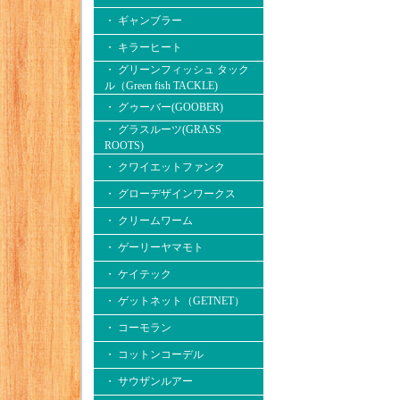
・ ギャンブラー
・ キラーヒート
・ グリーンフィッシュ タック
ル（Green fish TACKLE)
・ グゥーバー(GOOBER)
・ グラスルーツ(GRASS
ROOTS)
・ クワイエットファンク
・ グローデザインワークス
・ クリームワーム
・ ゲーリーヤマモト
・ ケイテック
・ ゲットネット（GETNET）
・ コーモラン
・ コットンコーデル
・ サウザンルアー