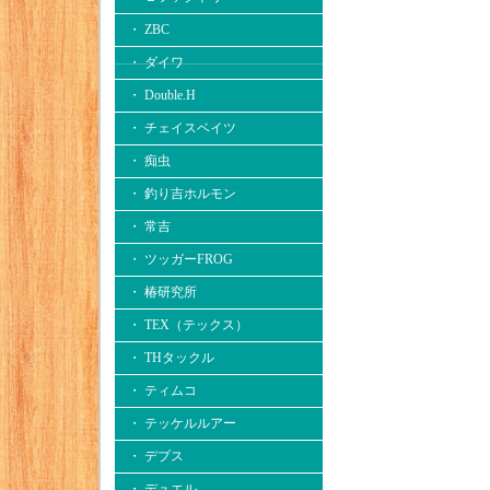
・ ZBC
・ ダイワ
・ Double.H
・ チェイスベイツ
・ 痴虫
・ 釣り吉ホルモン
・ 常吉
・ ツッガーFROG
・ 椿研究所
・ TEX（テックス）
・ THタックル
・ ティムコ
・ テッケルルアー
・ デプス
・ デュエル