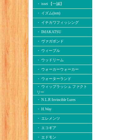
・ issei 【一誠】
・ イズム(ism)
・ イチカワフィッシング
・ IMAKATSU
・ ヴァガボンド
・ ウィーブル
・ ウッドリーム
・ ウォーカーウォーカー
・ ウォーターランド
・ ウィップラッシュ ファクト
リー
・ N.L.R Invincible Lures
・ H.Way
・ エレメンツ
・ エコギア
・ エドモン