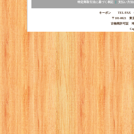
特定商取引法に基づく表記
｜
支払い方法
キーポン TEL/FAX 03-
〒101-0021 
古物商許可証 埼玉
Co