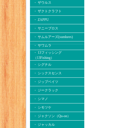
・ ザウルス
・ ザクトクラフト
・ ZAPPU
・ サニーブロス
・ サムルアーズ(sumlures)
・ サワムラ
・ 13フィッシング
（13Fishing）
・ シグナル
・ シックスセンス
・ ジップベイツ
・ ジークラック
・ シマノ
・ シモツケ
・ ジャクソン（Qu-on）
・ ジャッカル