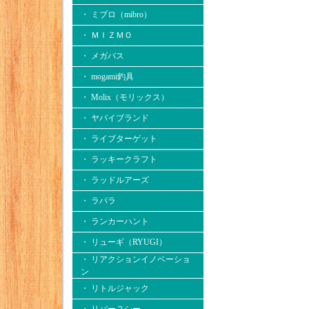
・ ミブロ（mibro）
・ ＭＩＺＭＯ
・ メガバス
・ mogami釣具
・ Molix（モリックス）
・ ヤバイブランド
・ ライブターゲット
・ ラッキークラフト
・ ラッドルアーズ
・ ラパラ
・ ランカーハント
・ リューギ（RYUGI）
・ リアクションイノベーショ
ン
・ リトルジャック