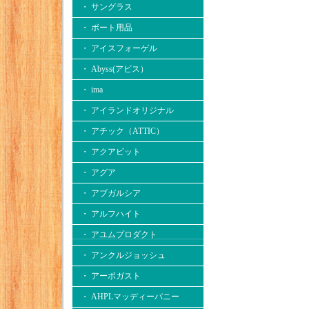
・ サングラス
・ ボート用品
・ アイスフォーゲル
・ Abyss(アビス）
・ ima
・ アイランドオリジナル
・ アチック（ATTIC）
・ アクアビット
・ アグア
・ アブガルシア
・ アルフハイト
・ アユムプロダクト
・ アンクルジョッシュ
・ アーボガスト
・ AHPLマッディーバニー