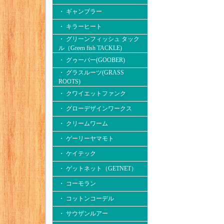
・ ギャンブラー
・ キラーヒート
・ グリーンフィッシュ タック
ル（Green fish TACKLE)
・ グゥーバー(GOOBER)
・ グラスルーツ(GRASS
ROOTS)
・ クワイエットファンク
・ グローデザインワークス
・ クリームワーム
・ ゲーリーヤマモト
・ ケイテック
・ ゲットネット（GETNET）
・ コーモラン
・ コットンコーデル
・ サウザンルアー