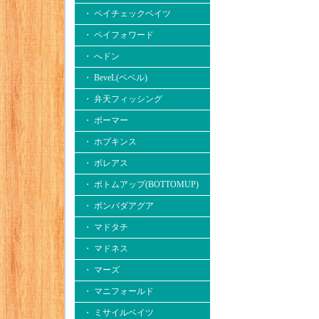
・ ペイチェックベイツ
・ ペイフォワード
・ へドン
・ BeveL(ベベル)
・ 弁天フィッシング
・ ボーマー
・ ホプキンス
・ ボレアス
・ ボトムアップ(BOTTOMUP)
・ ボンバダアグア
・ マドタチ
・ マドネス
・ マーズ
・ マニフォールド
・ ミサイルベイツ