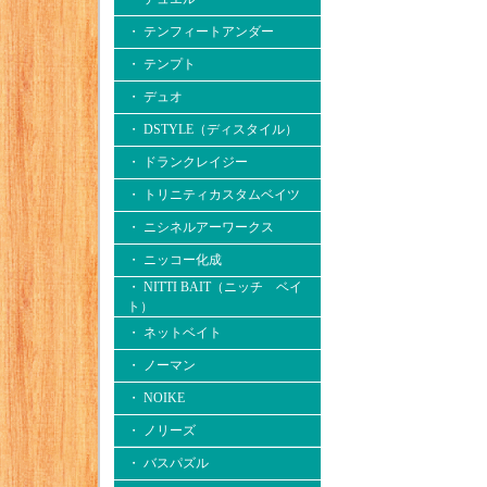
・ テンフィートアンダー
・ テンプト
・ デュオ
・ DSTYLE（ディスタイル）
・ ドランクレイジー
・ トリニティカスタムベイツ
・ ニシネルアーワークス
・ ニッコー化成
・ NITTI BAIT（ニッチ ベイ
ト）
・ ネットベイト
・ ノーマン
・ NOIKE
・ ノリーズ
・ バスパズル