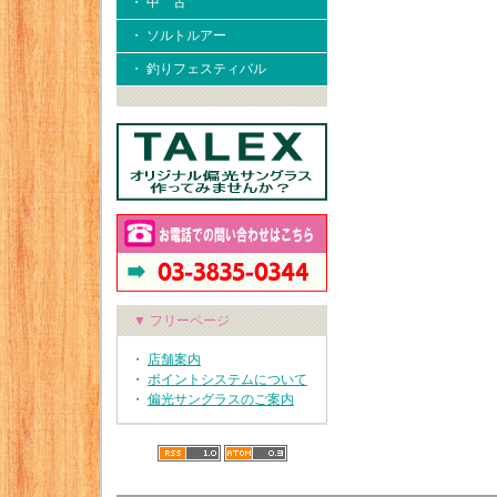
・ 中 古
・ ソルトルアー
・ 釣りフェスティバル
▼ フリーページ
・
店舗案内
・
ポイントシステムについて
・
偏光サングラスのご案内