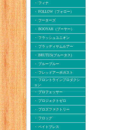
・ フィナ
・ FOLLOW（フォロー）
・ フーターズ
・ BOOYAH（ブーヤー）
・ フラッシュユニオン
・ ブラッディサムルアー
・ BRUTUS(ブルータス)
・ ブルーブルー
・ フレッドアーボガスト
・ フロントラインプロダクシ
ョン
・ プロフェッサー
・ プロジェクトゼロ
・ プロズファクトリー
・ フロッグ
・ ベイトブレス