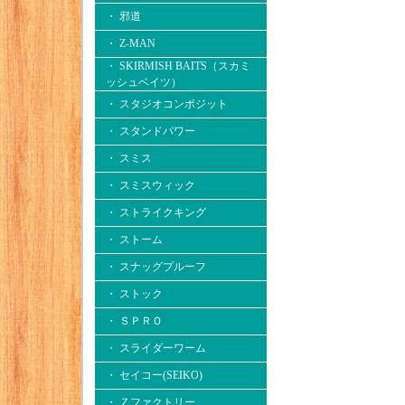
・ 邪道
・ Z-MAN
・ SKIRMISH BAITS（スカミ
ッシュベイツ）
・ スタジオコンポジット
・ スタンドパワー
・ スミス
・ スミスウィック
・ ストライクキング
・ ストーム
・ スナッグプルーフ
・ ストック
・ ＳＰＲＯ
・ スライダーワーム
・ セイコー(SEIKO)
・ Ｚファクトリー