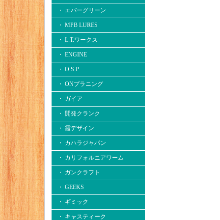
・ エバーグリーン
・ MPB LURES
・ L.T.ワークス
・ ENGINE
・ O.S.P
・ ONプラニング
・ ガイア
・ 開発クランク
・ 霞デザイン
・ カハラジャパン
・ カリフォルニアワーム
・ ガンクラフト
・ GEEKS
・ ギミック
・ キャスティーク