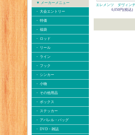
▼ メーカーメニュー
エレメンツ ダヴィンチ 1
6,050円(税込)
・ 大会エントリー
・ 特価
・ 福袋
・ ロッド
・ リール
・ ライン
・ フック
・ シンカー
・ 小物
・ その他用品
・ ボックス
・ ステッカー
・ アパレル・バッグ
・ DVD・雑誌