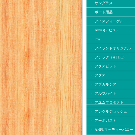
・ サングラス
・ ボート用品
・ アイスフォーゲル
・ Abyss(アビス）
・ ima
・ アイランドオリジナル
・ アチック（ATTIC）
・ アクアビット
・ アグア
・ アブガルシア
・ アルフハイト
・ アユムプロダクト
・ アンクルジョッシュ
・ アーボガスト
・ AHPLマッディーバニー