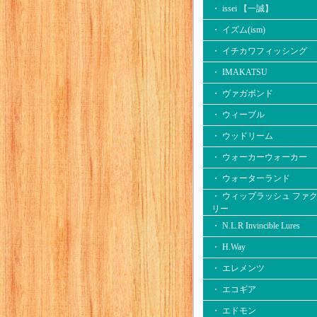
・ issei 【一誠】
・ イズム(ism)
・ イチカワフィッシング
・ IMAKATSU
・ ヴァガボンド
・ ウィーブル
・ ウッドリーム
・ ウォーカーウォーカー
・ ウォーターランド
・ ウィップラッシュ ファ
リー
・ N.L.R Invincible Lures
・ H.Way
・ エレメンツ
・ エコギア
・ エドモン