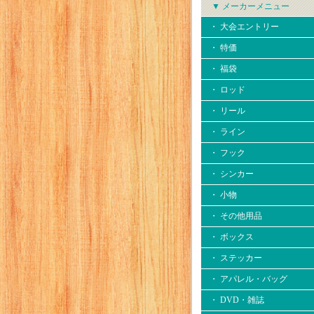
▼ メーカーメニュー
・ 大会エントリー
・ 特価
・ 福袋
・ ロッド
・ リール
・ ライン
・ フック
・ シンカー
・ 小物
・ その他用品
・ ボックス
・ ステッカー
・ アパレル・バッグ
・ DVD・雑誌