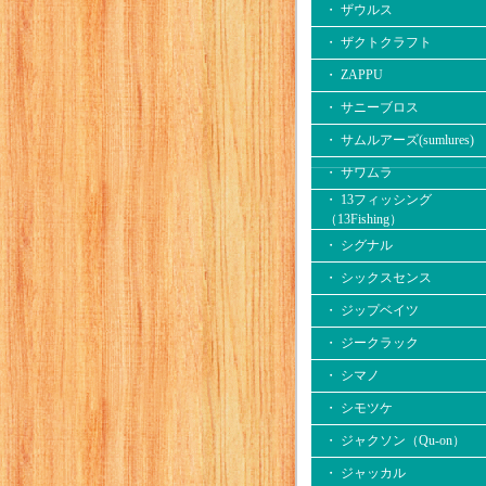
・ ザウルス
・ ザクトクラフト
・ ZAPPU
・ サニーブロス
・ サムルアーズ(sumlures)
・ サワムラ
・ 13フィッシング
（13Fishing）
・ シグナル
・ シックスセンス
・ ジップベイツ
・ ジークラック
・ シマノ
・ シモツケ
・ ジャクソン（Qu-on）
・ ジャッカル