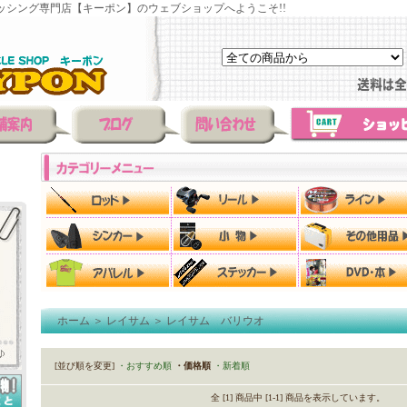
ッシング専門店【キーポン】のウェブショップへようこそ!!
ホーム
＞
レイサム
＞
レイサム バリウオ
[並び順を変更]
・おすすめ順
・価格順
・新着順
全 [1] 商品中 [1-1] 商品を表示しています。