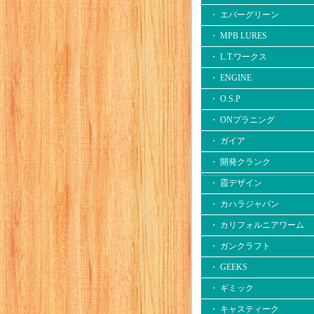
・ エバーグリーン
・ MPB LURES
・ L.T.ワークス
・ ENGINE
・ O.S.P
・ ONプラニング
・ ガイア
・ 開発クランク
・ 霞デザイン
・ カハラジャパン
・ カリフォルニアワーム
・ ガンクラフト
・ GEEKS
・ ギミック
・ キャスティーク