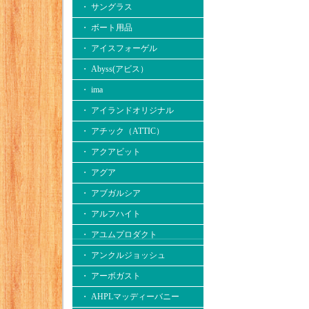
・ サングラス
・ ボート用品
・ アイスフォーゲル
・ Abyss(アビス）
・ ima
・ アイランドオリジナル
・ アチック（ATTIC）
・ アクアビット
・ アグア
・ アブガルシア
・ アルフハイト
・ アユムプロダクト
・ アンクルジョッシュ
・ アーボガスト
・ AHPLマッディーバニー