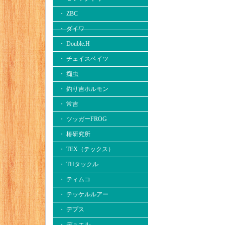
・ ZBC
・ ダイワ
・ Double.H
・ チェイスベイツ
・ 痴虫
・ 釣り吉ホルモン
・ 常吉
・ ツッガーFROG
・ 椿研究所
・ TEX（テックス）
・ THタックル
・ ティムコ
・ テッケルルアー
・ デプス
・ デュエル