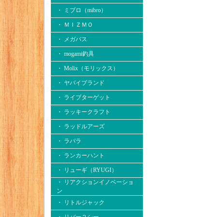
・ ミブロ（mibro）
・ ＭＩＺＭＯ
・ メガバス
・ mogami釣具
・ Molix（モリックス）
・ ヤバイブランド
・ ライブターゲット
・ ラッキークラフト
・ ラッドルアーズ
・ ラパラ
・ ランカーハント
・ リューギ（RYUGI）
・ リアクションイノベーショ
ン
・ リトルジャック