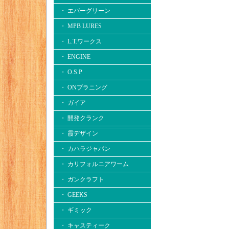
・ エバーグリーン
・ MPB LURES
・ L.T.ワークス
・ ENGINE
・ O.S.P
・ ONプラニング
・ ガイア
・ 開発クランク
・ 霞デザイン
・ カハラジャパン
・ カリフォルニアワーム
・ ガンクラフト
・ GEEKS
・ ギミック
・ キャスティーク