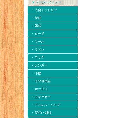
▼ メーカーメニュー
・ 大会エントリー
・ 特価
・ 福袋
・ ロッド
・ リール
・ ライン
・ フック
・ シンカー
・ 小物
・ その他用品
・ ボックス
・ ステッカー
・ アパレル・バッグ
・ DVD・雑誌