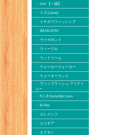
・ issei 【一誠】
・ イズム(ism)
・ イチカワフィッシング
・ IMAKATSU
・ ヴァガボンド
・ ウィーブル
・ ウッドリーム
・ ウォーカーウォーカー
・ ウォーターランド
・ ウィップラッシュ ファクト
リー
・ N.L.R Invincible Lures
・ H.Way
・ エレメンツ
・ エコギア
・ エドモン