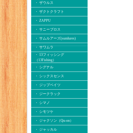
・ ザウルス
・ ザクトクラフト
・ ZAPPU
・ サニーブロス
・ サムルアーズ(sumlures)
・ サワムラ
・ 13フィッシング
（13Fishing）
・ シグナル
・ シックスセンス
・ ジップベイツ
・ ジークラック
・ シマノ
・ シモツケ
・ ジャクソン（Qu-on）
・ ジャッカル