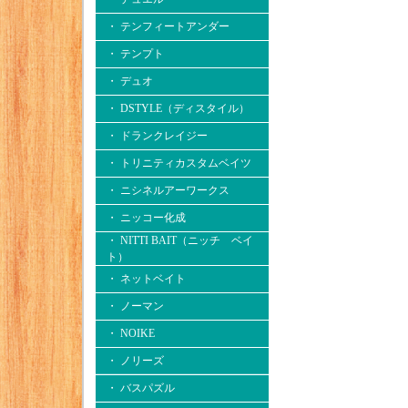
・ テンフィートアンダー
・ テンプト
・ デュオ
・ DSTYLE（ディスタイル）
・ ドランクレイジー
・ トリニティカスタムベイツ
・ ニシネルアーワークス
・ ニッコー化成
・ NITTI BAIT（ニッチ ベイ
ト）
・ ネットベイト
・ ノーマン
・ NOIKE
・ ノリーズ
・ バスパズル