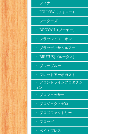
・ フィナ
・ FOLLOW（フォロー）
・ フーターズ
・ BOOYAH（ブーヤー）
・ フラッシュユニオン
・ ブラッディサムルアー
・ BRUTUS(ブルータス)
・ ブルーブルー
・ フレッドアーボガスト
・ フロントラインプロダクシ
ョン
・ プロフェッサー
・ プロジェクトゼロ
・ プロズファクトリー
・ フロッグ
・ ベイトブレス