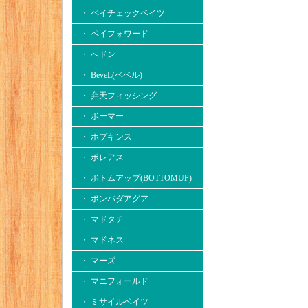
・ ペイチェックベイツ
・ ペイフォワード
・ へドン
・ BeveL(ベベル)
・ 弁天フィッシング
・ ボーマー
・ ホプキンス
・ ボレアス
・ ボトムアップ(BOTTOMUP)
・ ボンバダアグア
・ マドタチ
・ マドネス
・ マーズ
・ マニフォールド
・ ミサイルベイツ