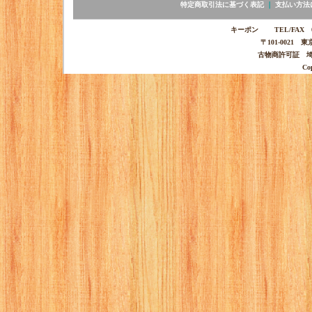
特定商取引法に基づく表記
｜
支払い方法
キーポン TEL/FAX 03-
〒101-0021 
古物商許可証 埼玉
Co