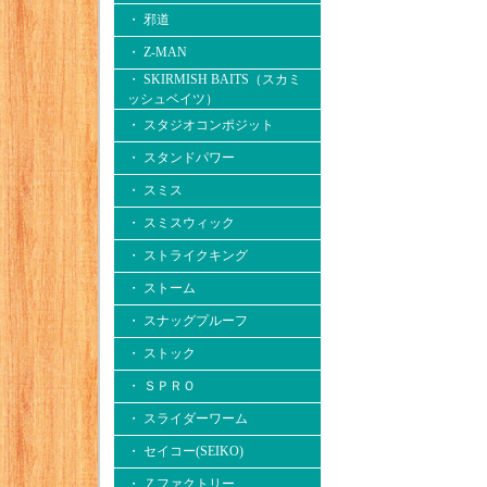
・ 邪道
・ Z-MAN
・ SKIRMISH BAITS（スカミ
ッシュベイツ）
・ スタジオコンポジット
・ スタンドパワー
・ スミス
・ スミスウィック
・ ストライクキング
・ ストーム
・ スナッグプルーフ
・ ストック
・ ＳＰＲＯ
・ スライダーワーム
・ セイコー(SEIKO)
・ Ｚファクトリー