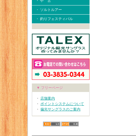
・ 中 古
・ ソルトルアー
・ 釣りフェスティバル
▼ フリーページ
・
店舗案内
・
ポイントシステムについて
・
偏光サングラスのご案内