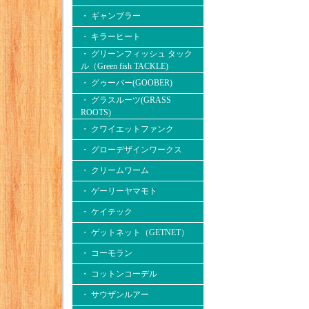
・ ギャンブラー
・ キラーヒート
・ グリーンフィッシュ タック
ル（Green fish TACKLE)
・ グゥーバー(GOOBER)
・ グラスルーツ(GRASS
ROOTS)
・ クワイエットファンク
・ グローデザインワークス
・ クリームワーム
・ ゲーリーヤマモト
・ ケイテック
・ ゲットネット（GETNET）
・ コーモラン
・ コットンコーデル
・ サウザンルアー