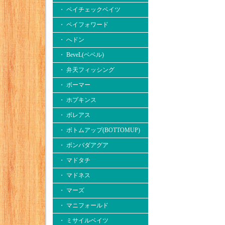
・ ペイチェックベイツ
・ ペイフォワード
・ へドン
・ BeveL(ベベル)
・ 弁天フィッシング
・ ボーマー
・ ホプキンス
・ ボレアス
・ ボトムアップ(BOTTOMUP)
・ ボンバダアグア
・ マドタチ
・ マドネス
・ マーズ
・ マニフォールド
・ ミサイルベイツ