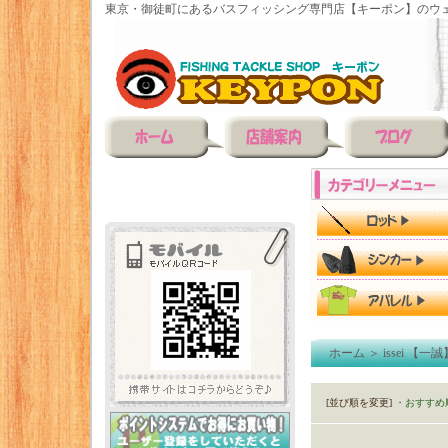
東京・御徒町にあるバスフィッシング専門店【キーポン】のウェ
ホーム
＞
issei 【一誠
[並び順を変更]
・おすすめ