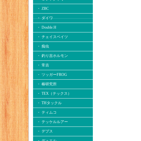
・ ZBC
・ ダイワ
・ Double.H
・ チェイスベイツ
・ 痴虫
・ 釣り吉ホルモン
・ 常吉
・ ツッガーFROG
・ 椿研究所
・ TEX（テックス）
・ THタックル
・ ティムコ
・ テッケルルアー
・ デプス
・ デュエル