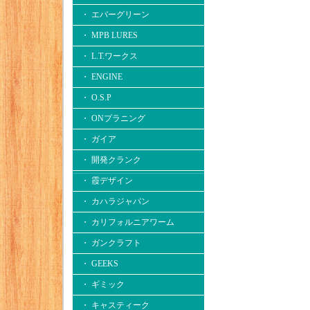
・ エバーグリーン
・ MPB LURES
・ L.T.ワークス
・ ENGINE
・ O.S.P
・ ONプラニング
・ ガイア
・ 開発クランク
・ 霞デザイン
・ カハラジャパン
・ カリフォルニアワーム
・ ガンクラフト
・ GEEKS
・ ギミック
・ キャスティーク