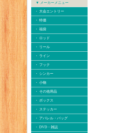
▼ メーカーメニュー
・ 大会エントリー
・ 特価
・ 福袋
・ ロッド
・ リール
・ ライン
・ フック
・ シンカー
・ 小物
・ その他用品
・ ボックス
・ ステッカー
・ アパレル・バッグ
・ DVD・雑誌