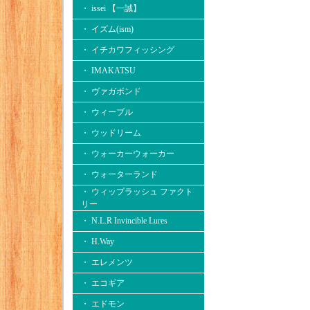
・ issei 【一誠】
・ イズム(ism)
・ イチカワフィッシング
・ IMAKATSU
・ ヴァガボンド
・ ウィーブル
・ ウッドリーム
・ ウォーカーウォーカー
・ ウォーターランド
・ ウィップラッシュ ファクト
リー
・ N.L.R Invincible Lures
・ H.Way
・ エレメンツ
・ エコギア
・ エドモン