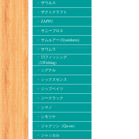
・ ザウルス
・ ザクトクラフト
・ ZAPPU
・ サニーブロス
・ サムルアーズ(sumlures)
・ サワムラ
・ 13フィッシング
（13Fishing）
・ シグナル
・ シックスセンス
・ ジップベイツ
・ ジークラック
・ シマノ
・ シモツケ
・ ジャクソン（Qu-on）
・ ジャッカル