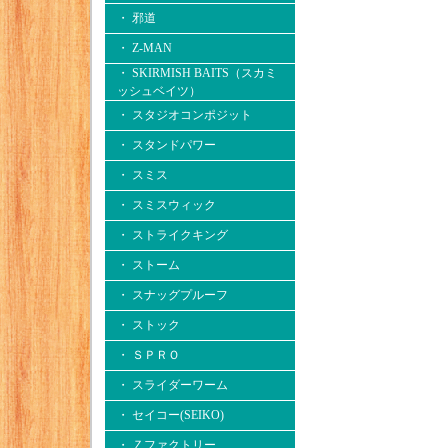
・ 邪道
・ Z-MAN
・ SKIRMISH BAITS（スカミ
ッシュベイツ）
・ スタジオコンポジット
・ スタンドパワー
・ スミス
・ スミスウィック
・ ストライクキング
・ ストーム
・ スナッグプルーフ
・ ストック
・ ＳＰＲＯ
・ スライダーワーム
・ セイコー(SEIKO)
・ Ｚファクトリー