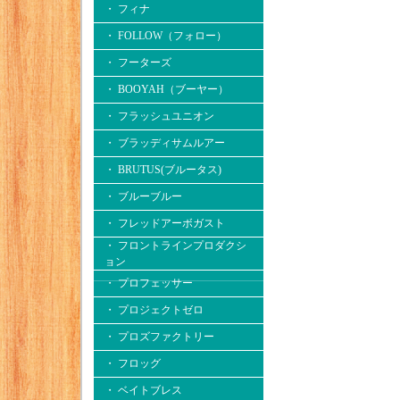
・ フィナ
・ FOLLOW（フォロー）
・ フーターズ
・ BOOYAH（ブーヤー）
・ フラッシュユニオン
・ ブラッディサムルアー
・ BRUTUS(ブルータス)
・ ブルーブルー
・ フレッドアーボガスト
・ フロントラインプロダクシ
ョン
・ プロフェッサー
・ プロジェクトゼロ
・ プロズファクトリー
・ フロッグ
・ ベイトブレス