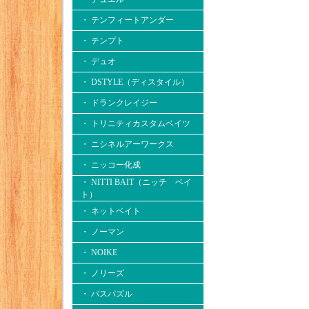
・ テンフィートアンダー
・ テンプト
・ デュオ
・ DSTYLE（ディスタイル）
・ ドランクレイジー
・ トリニティカスタムベイツ
・ ニシネルアーワークス
・ ニッコー化成
・ NITTI BAIT（ニッチ ベイ
ト）
・ ネットベイト
・ ノーマン
・ NOIKE
・ ノリーズ
・ バスパズル