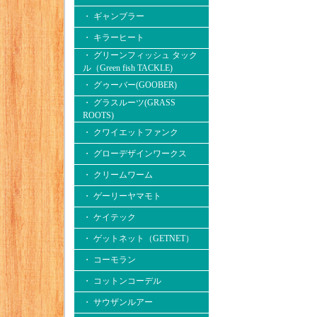
・ ギャンブラー
・ キラーヒート
・ グリーンフィッシュ タック
ル（Green fish TACKLE)
・ グゥーバー(GOOBER)
・ グラスルーツ(GRASS
ROOTS)
・ クワイエットファンク
・ グローデザインワークス
・ クリームワーム
・ ゲーリーヤマモト
・ ケイテック
・ ゲットネット（GETNET）
・ コーモラン
・ コットンコーデル
・ サウザンルアー