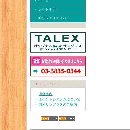
・ 中 古
・ ソルトルアー
・ 釣りフェスティバル
▼ フリーページ
・
店舗案内
・
ポイントシステムについて
・
偏光サングラスのご案内