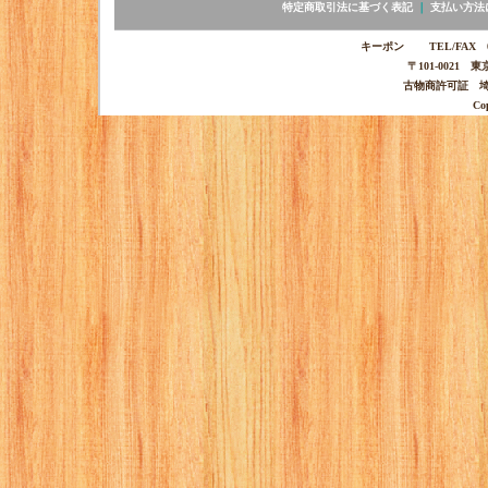
特定商取引法に基づく表記
｜
支払い方法
キーポン TEL/FAX 03-
〒101-0021 
古物商許可証 埼玉
Co