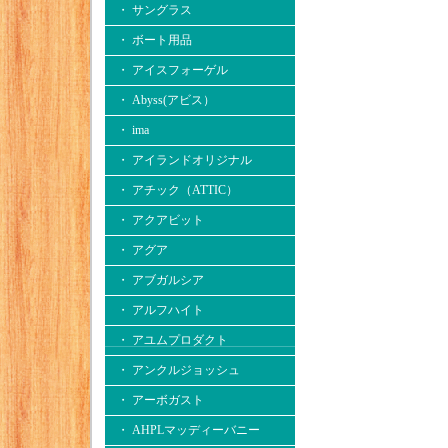
・ サングラス
・ ボート用品
・ アイスフォーゲル
・ Abyss(アビス）
・ ima
・ アイランドオリジナル
・ アチック（ATTIC）
・ アクアビット
・ アグア
・ アブガルシア
・ アルフハイト
・ アユムプロダクト
・ アンクルジョッシュ
・ アーボガスト
・ AHPLマッディーバニー