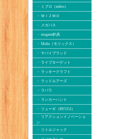
・ ミブロ（mibro）
・ ＭＩＺＭＯ
・ メガバス
・ mogami釣具
・ Molix（モリックス）
・ ヤバイブランド
・ ライブターゲット
・ ラッキークラフト
・ ラッドルアーズ
・ ラパラ
・ ランカーハント
・ リューギ（RYUGI）
・ リアクションイノベーショ
ン
・ リトルジャック