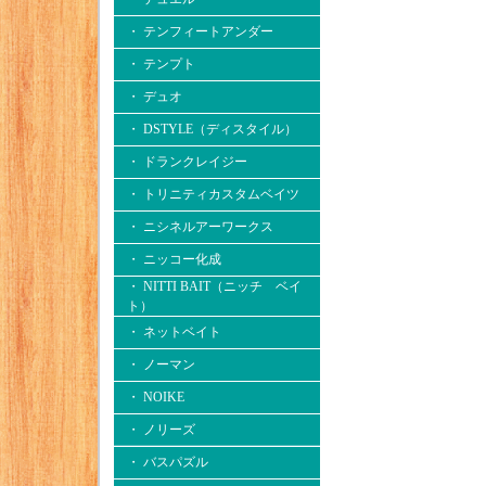
・ テンフィートアンダー
・ テンプト
・ デュオ
・ DSTYLE（ディスタイル）
・ ドランクレイジー
・ トリニティカスタムベイツ
・ ニシネルアーワークス
・ ニッコー化成
・ NITTI BAIT（ニッチ ベイ
ト）
・ ネットベイト
・ ノーマン
・ NOIKE
・ ノリーズ
・ バスパズル