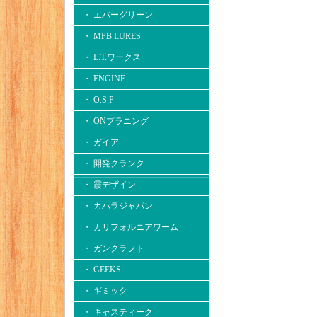
・ エバーグリーン
・ MPB LURES
・ L.T.ワークス
・ ENGINE
・ O.S.P
・ ONプラニング
・ ガイア
・ 開発クランク
・ 霞デザイン
・ カハラジャパン
・ カリフォルニアワーム
・ ガンクラフト
・ GEEKS
・ ギミック
・ キャスティーク