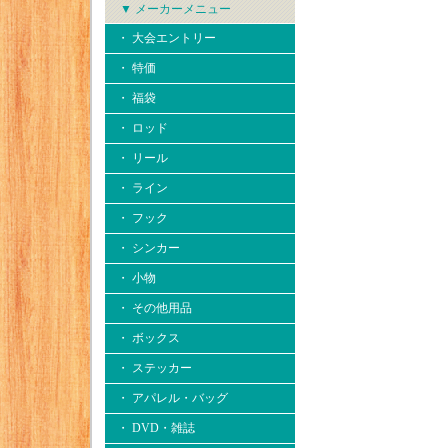
▼ メーカーメニュー
・ 大会エントリー
・ 特価
・ 福袋
・ ロッド
・ リール
・ ライン
・ フック
・ シンカー
・ 小物
・ その他用品
・ ボックス
・ ステッカー
・ アパレル・バッグ
・ DVD・雑誌