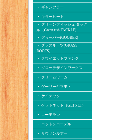
・ ギャンブラー
・ キラーヒート
・ グリーンフィッシュ タック
ル（Green fish TACKLE)
・ グゥーバー(GOOBER)
・ グラスルーツ(GRASS
ROOTS)
・ クワイエットファンク
・ グローデザインワークス
・ クリームワーム
・ ゲーリーヤマモト
・ ケイテック
・ ゲットネット（GETNET）
・ コーモラン
・ コットンコーデル
・ サウザンルアー