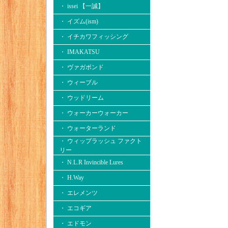
・ issei 【一誠】
・ イズム(ism)
・ イチカワフィッシング
・ IMAKATSU
・ ヴァガボンド
・ ウィーブル
・ ウッドリーム
・ ウォーカーウォーカー
・ ウォーターランド
・ ウィップラッシュ ファクト
リー
・ N.L.R Invincible Lures
・ H.Way
・ エレメンツ
・ エコギア
・ エドモン