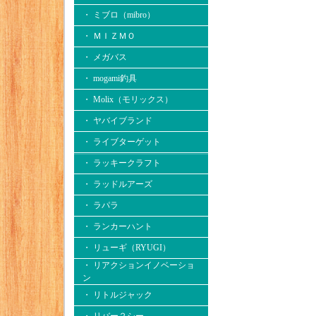
・ ミブロ（mibro）
・ ＭＩＺＭＯ
・ メガバス
・ mogami釣具
・ Molix（モリックス）
・ ヤバイブランド
・ ライブターゲット
・ ラッキークラフト
・ ラッドルアーズ
・ ラパラ
・ ランカーハント
・ リューギ（RYUGI）
・ リアクションイノベーショ
ン
・ リトルジャック