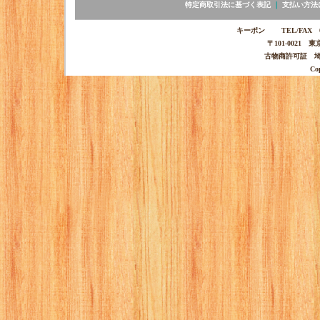
特定商取引法に基づく表記
｜
支払い方法
キーポン TEL/FAX 03-
〒101-0021 
古物商許可証 埼玉
Co