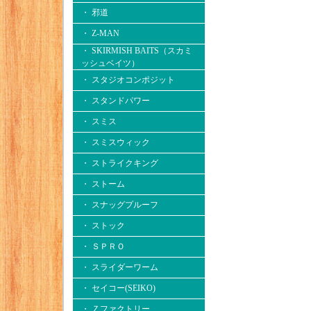
・ 邪道
・ Z-MAN
・ SKIRMISH BAITS（スカミ
ッシュベイツ）
・ スタジオコンポジット
・ スタンドパワー
・ スミス
・ スミスウィック
・ ストライクキング
・ ストーム
・ スナッグプルーフ
・ ストック
・ ＳＰＲＯ
・ スライダーワーム
・ セイコー(SEIKO)
・ Ｚファクトリー