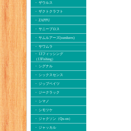
・ ザウルス
・ ザクトクラフト
・ ZAPPU
・ サニーブロス
・ サムルアーズ(sumlures)
・ サワムラ
・ 13フィッシング
（13Fishing）
・ シグナル
・ シックスセンス
・ ジップベイツ
・ ジークラック
・ シマノ
・ シモツケ
・ ジャクソン（Qu-on）
・ ジャッカル