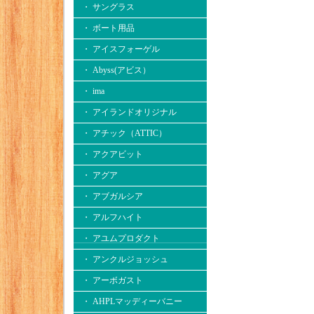
・ サングラス
・ ボート用品
・ アイスフォーゲル
・ Abyss(アビス）
・ ima
・ アイランドオリジナル
・ アチック（ATTIC）
・ アクアビット
・ アグア
・ アブガルシア
・ アルフハイト
・ アユムプロダクト
・ アンクルジョッシュ
・ アーボガスト
・ AHPLマッディーバニー