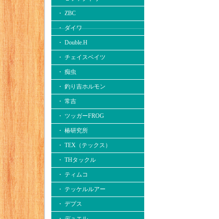
・ ZBC
・ ダイワ
・ Double.H
・ チェイスベイツ
・ 痴虫
・ 釣り吉ホルモン
・ 常吉
・ ツッガーFROG
・ 椿研究所
・ TEX（テックス）
・ THタックル
・ ティムコ
・ テッケルルアー
・ デプス
・ デュエル