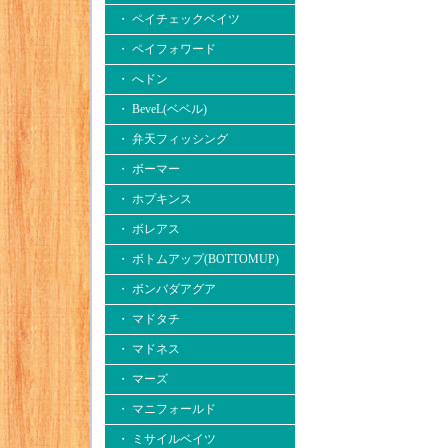
・ ペイチェックベイツ
・ ペイフォワード
・ へドン
・ BeveL(ベベル)
・ 弁天フィッシング
・ ボーマー
・ ホプキンス
・ ボレアス
・ ボトムアップ(BOTTOMUP)
・ ボンバダアグア
・ マドタチ
・ マドネス
・ マーズ
・ マニフォールド
・ ミサイルベイツ