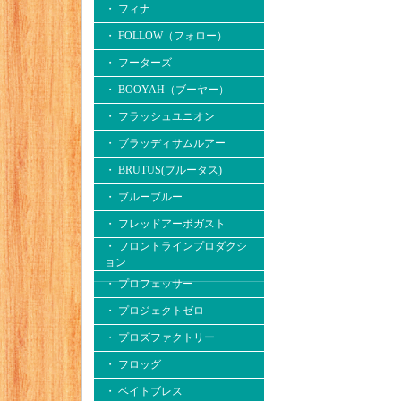
・ フィナ
・ FOLLOW（フォロー）
・ フーターズ
・ BOOYAH（ブーヤー）
・ フラッシュユニオン
・ ブラッディサムルアー
・ BRUTUS(ブルータス)
・ ブルーブルー
・ フレッドアーボガスト
・ フロントラインプロダクシ
ョン
・ プロフェッサー
・ プロジェクトゼロ
・ プロズファクトリー
・ フロッグ
・ ベイトブレス