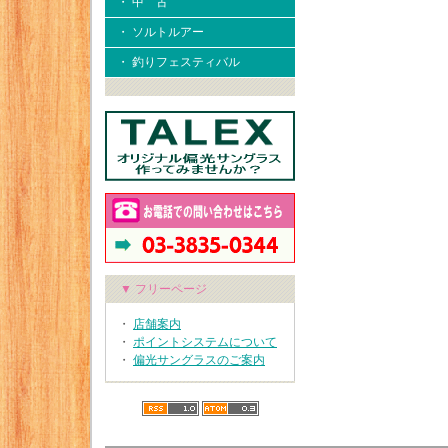
・ 中 古
・ ソルトルアー
・ 釣りフェスティバル
▼ フリーページ
・
店舗案内
・
ポイントシステムについて
・
偏光サングラスのご案内