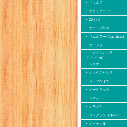
・ ザウルス
・ ザクトクラフト
・ ZAPPU
・ サニーブロス
・ サムルアーズ(sumlures)
・ サワムラ
・ 13フィッシング
（13Fishing）
・ シグナル
・ シックスセンス
・ ジップベイツ
・ ジークラック
・ シマノ
・ シモツケ
・ ジャクソン（Qu-on）
・ ジャッカル