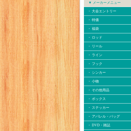
▼ メーカーメニュー
・ 大会エントリー
・ 特価
・ 福袋
・ ロッド
・ リール
・ ライン
・ フック
・ シンカー
・ 小物
・ その他用品
・ ボックス
・ ステッカー
・ アパレル・バッグ
・ DVD・雑誌