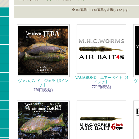
全 [8] 商品中 [1-8] 商品を表示しています。
VAGABOND エアーベイト【4
ヴァカボンド ジェラ【3イン
ヴ
インチ】
チ】
770円(税込)
770円(税込)