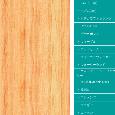
・ issei 【一誠】
・ イズム(ism)
・ イチカワフィッシング
・ IMAKATSU
・ ヴァガボンド
・ ウィーブル
・ ウッドリーム
・ ウォーカーウォーカー
・ ウォーターランド
・ ウィップラッシュ ファ
リー
・ N.L.R Invincible Lures
・ H.Way
・ エレメンツ
・ エコギア
・ エドモン