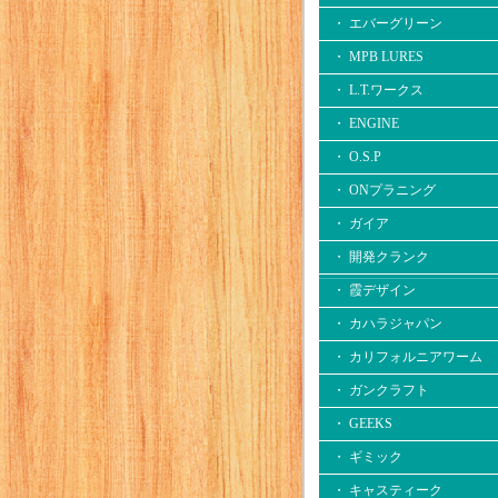
・ エバーグリーン
・ MPB LURES
・ L.T.ワークス
・ ENGINE
・ O.S.P
・ ONプラニング
・ ガイア
・ 開発クランク
・ 霞デザイン
・ カハラジャパン
・ カリフォルニアワーム
・ ガンクラフト
・ GEEKS
・ ギミック
・ キャスティーク