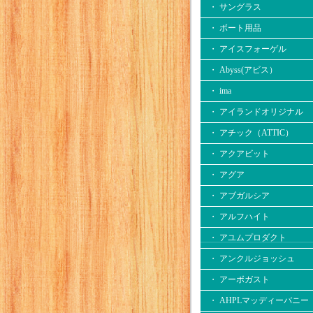
・ サングラス
・ ボート用品
・ アイスフォーゲル
・ Abyss(アビス）
・ ima
・ アイランドオリジナル
・ アチック（ATTIC）
・ アクアビット
・ アグア
・ アブガルシア
・ アルフハイト
・ アユムプロダクト
・ アンクルジョッシュ
・ アーボガスト
・ AHPLマッディーバニー