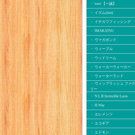
・ issei 【一誠】
・ イズム(ism)
・ イチカワフィッシング
・ IMAKATSU
・ ヴァガボンド
・ ウィーブル
・ ウッドリーム
・ ウォーカーウォーカー
・ ウォーターランド
・ ウィップラッシュ ファ
リー
・ N.L.R Invincible Lures
・ H.Way
・ エレメンツ
・ エコギア
・ エドモン