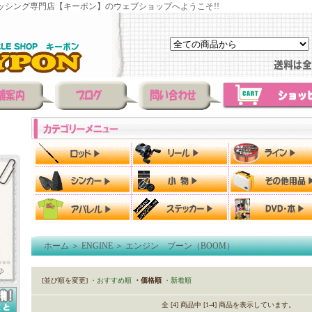
ッシング専門店【キーポン】のウェブショップへようこそ!!
ホーム
＞
ENGINE
＞
エンジン ブーン（BOOM）
[並び順を変更]
・おすすめ順
・価格順
・新着順
全 [4] 商品中 [1-4] 商品を表示しています。