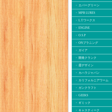
・ エバーグリーン
・ MPB LURES
・ L.T.ワークス
・ ENGINE
・ O.S.P
・ ONプラニング
・ ガイア
・ 開発クランク
・ 霞デザイン
・ カハラジャパン
・ カリフォルニアワーム
・ ガンクラフト
・ GEEKS
・ ギミック
・ キャスティーク