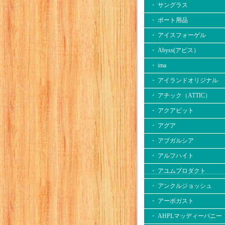
・ サングラス
・ ボート用品
・ アイスフォーゲル
・ Abyss(アビス）
・ ima
・ アイランドオリジナル
・ アチック（ATTIC）
・ アクアビット
・ アグア
・ アブガルシア
・ アルフハイト
・ アユムプロダクト
・ アンクルジョッシュ
・ アーボガスト
・ AHPLマッディーバニー