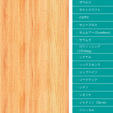
・ ザウルス
・ ザクトクラフト
・ ZAPPU
・ サニーブロス
・ サムルアーズ(sumlures)
・ サワムラ
・ 13フィッシング
（13Fishing）
・ シグナル
・ シックスセンス
・ ジップベイツ
・ ジークラック
・ シマノ
・ シモツケ
・ ジャクソン（Qu-on）
・ ジャッカル