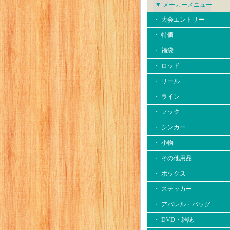
▼ メーカーメニュー
・ 大会エントリー
・ 特価
・ 福袋
・ ロッド
・ リール
・ ライン
・ フック
・ シンカー
・ 小物
・ その他用品
・ ボックス
・ ステッカー
・ アパレル・バッグ
・ DVD・雑誌