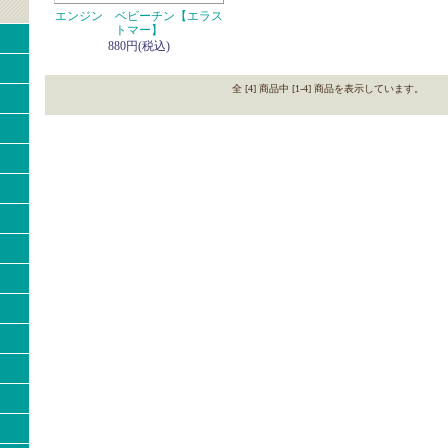
エンジン ベビーチン【エラス
トマー】
880円(税込)
全 [4] 商品中 [1-4] 商品を表示しています。