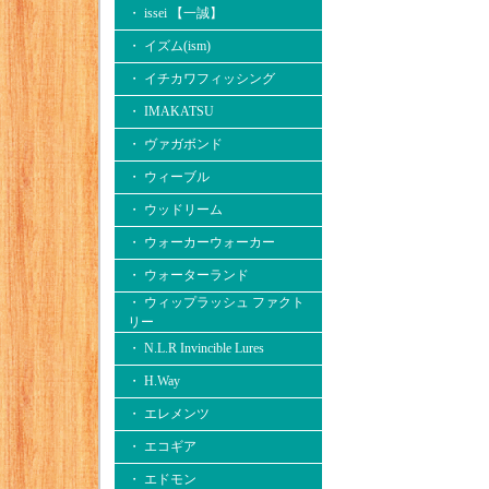
・ issei 【一誠】
・ イズム(ism)
・ イチカワフィッシング
・ IMAKATSU
・ ヴァガボンド
・ ウィーブル
・ ウッドリーム
・ ウォーカーウォーカー
・ ウォーターランド
・ ウィップラッシュ ファクト
リー
・ N.L.R Invincible Lures
・ H.Way
・ エレメンツ
・ エコギア
・ エドモン