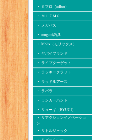
・ ミブロ（mibro）
・ ＭＩＺＭＯ
・ メガバス
・ mogami釣具
・ Molix（モリックス）
・ ヤバイブランド
・ ライブターゲット
・ ラッキークラフト
・ ラッドルアーズ
・ ラパラ
・ ランカーハント
・ リューギ（RYUGI）
・ リアクションイノベーショ
ン
・ リトルジャック