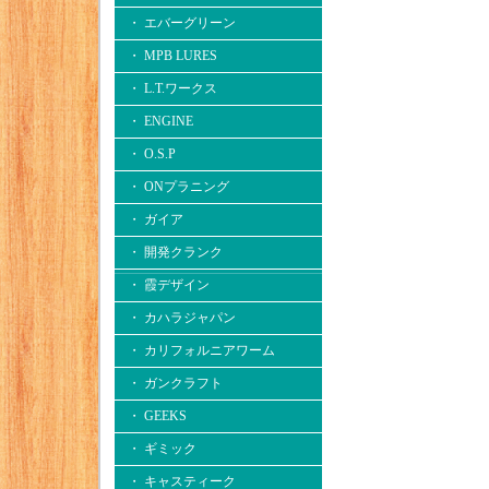
・ エバーグリーン
・ MPB LURES
・ L.T.ワークス
・ ENGINE
・ O.S.P
・ ONプラニング
・ ガイア
・ 開発クランク
・ 霞デザイン
・ カハラジャパン
・ カリフォルニアワーム
・ ガンクラフト
・ GEEKS
・ ギミック
・ キャスティーク