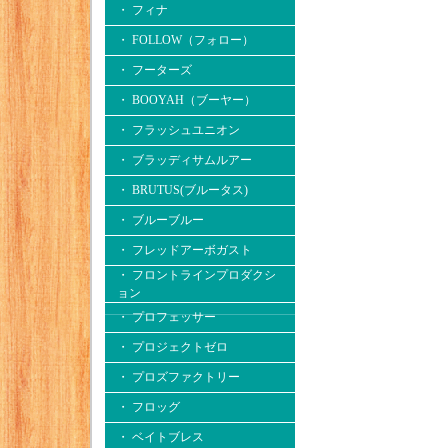
・ フィナ
・ FOLLOW（フォロー）
・ フーターズ
・ BOOYAH（ブーヤー）
・ フラッシュユニオン
・ ブラッディサムルアー
・ BRUTUS(ブルータス)
・ ブルーブルー
・ フレッドアーボガスト
・ フロントラインプロダクシ
ョン
・ プロフェッサー
・ プロジェクトゼロ
・ プロズファクトリー
・ フロッグ
・ ベイトブレス