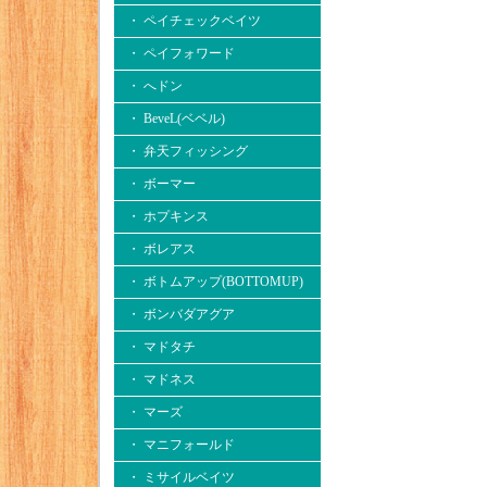
・ ペイチェックベイツ
・ ペイフォワード
・ へドン
・ BeveL(ベベル)
・ 弁天フィッシング
・ ボーマー
・ ホプキンス
・ ボレアス
・ ボトムアップ(BOTTOMUP)
・ ボンバダアグア
・ マドタチ
・ マドネス
・ マーズ
・ マニフォールド
・ ミサイルベイツ