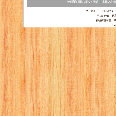
特定商取引法に基づく表記
｜
支払い方法
キーポン TEL/FAX 03-
〒101-0021 
古物商許可証 埼玉
Co