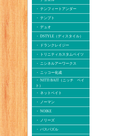
・ テンフィートアンダー
・ テンプト
・ デュオ
・ DSTYLE（ディスタイル）
・ ドランクレイジー
・ トリニティカスタムベイツ
・ ニシネルアーワークス
・ ニッコー化成
・ NITTI BAIT（ニッチ ベイ
ト）
・ ネットベイト
・ ノーマン
・ NOIKE
・ ノリーズ
・ バスパズル