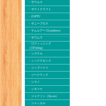
・ ザウルス
・ ザクトクラフト
・ ZAPPU
・ サニーブロス
・ サムルアーズ(sumlures)
・ サワムラ
・ 13フィッシング
（13Fishing）
・ シグナル
・ シックスセンス
・ ジップベイツ
・ ジークラック
・ シマノ
・ シモツケ
・ ジャクソン（Qu-on）
・ ジャッカル