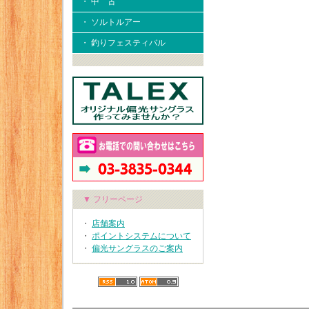
・ 中 古
・ ソルトルアー
・ 釣りフェスティバル
▼ フリーページ
・
店舗案内
・
ポイントシステムについて
・
偏光サングラスのご案内