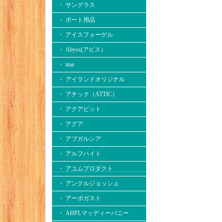
・ サングラス
・ ボート用品
・ アイスフォーゲル
・ Abyss(アビス）
・ ima
・ アイランドオリジナル
・ アチック（ATTIC）
・ アクアビット
・ アグア
・ アブガルシア
・ アルフハイト
・ アユムプロダクト
・ アンクルジョッシュ
・ アーボガスト
・ AHPLマッディーバニー