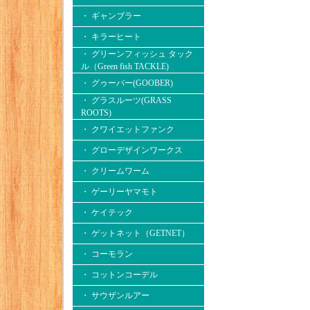
・ ギャンブラー
・ キラーヒート
・ グリーンフィッシュ タック
ル（Green fish TACKLE)
・ グゥーバー(GOOBER)
・ グラスルーツ(GRASS
ROOTS)
・ クワイエットファンク
・ グローデザインワークス
・ クリームワーム
・ ゲーリーヤマモト
・ ケイテック
・ ゲットネット（GETNET）
・ コーモラン
・ コットンコーデル
・ サウザンルアー