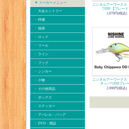
▼ メーカーメニュー
ニシネルアーワークス
ワDD 【ブレード
・ 大会エントリー
1,870円(税込)
・ 特価
・ 福袋
・ ロッド
・ リール
・ ライン
・ フック
・ シンカー
ニシネルアーワークス
・ 小物
チッパワDDブレ
2,090円(税込)
・ その他用品
・ ボックス
・ ステッカー
・ アパレル・バッグ
・ DVD・雑誌