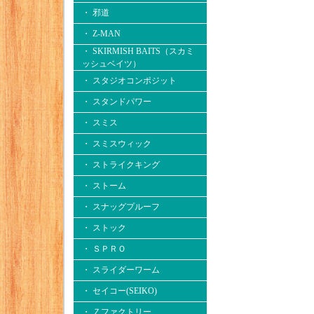
・ 邪道
・ Z-MAN
・ SKIRMISH BAITS（スカミ
ッシュベイツ）
・ スタジオコンポジット
・ スタンドパワー
・ スミス
・ スミスウィック
・ ストライクキング
・ ストーム
・ スナッグプルーフ
・ ストック
・ ＳＰＲＯ
・ スライダーワーム
・ セイコー(SEIKO)
・ Ｚファクトリー