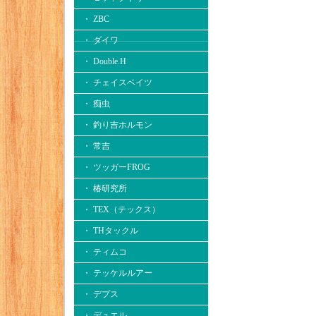
・ ZBC
・ ダイワ
・ Double.H
・ チェイスベイツ
・ 痴虫
・ 釣り吉ホルモン
・ 常吉
・ ツッガーFROG
・ 椿研究所
・ TEX（テックス）
・ THタックル
・ ティムコ
・ テッケルルアー
・ デプス
・ デュエル