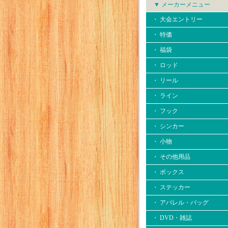
▼ メーカーメニュー
・ 大会エントリー
・ 特価
・ 福袋
・ ロッド
・ リール
・ ライン
・ フック
・ シンカー
・ 小物
・ その他用品
・ ボックス
・ ステッカー
・ アパレル・バッグ
・ DVD・雑誌