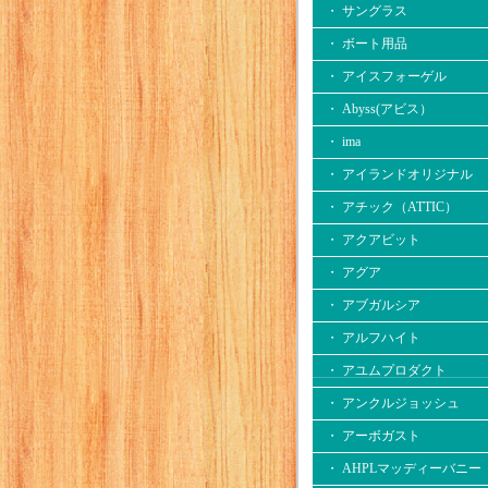
・ サングラス
・ ボート用品
・ アイスフォーゲル
・ Abyss(アビス）
・ ima
・ アイランドオリジナル
・ アチック（ATTIC）
・ アクアビット
・ アグア
・ アブガルシア
・ アルフハイト
・ アユムプロダクト
・ アンクルジョッシュ
・ アーボガスト
・ AHPLマッディーバニー