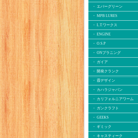
・ エバーグリーン
・ MPB LURES
・ L.T.ワークス
・ ENGINE
・ O.S.P
・ ONプラニング
・ ガイア
・ 開発クランク
・ 霞デザイン
・ カハラジャパン
・ カリフォルニアワーム
・ ガンクラフト
・ GEEKS
・ ギミック
・ キャスティーク