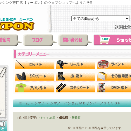
ッシング専門店【キーポン】のウェブショップへようこそ!!
ホーム
＞
シマノ
＞
シマノ バンタム ＭＤザンバーノ１１５ＳＰ
[並び順を変更]
・おすすめ順
・価格順
・新着順
全 [1] 商品中 [1-1] 商品を表示しています。