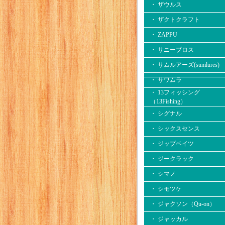
・ ザウルス
・ ザクトクラフト
・ ZAPPU
・ サニーブロス
・ サムルアーズ(sumlures)
・ サワムラ
・ 13フィッシング
（13Fishing）
・ シグナル
・ シックスセンス
・ ジップベイツ
・ ジークラック
・ シマノ
・ シモツケ
・ ジャクソン（Qu-on）
・ ジャッカル