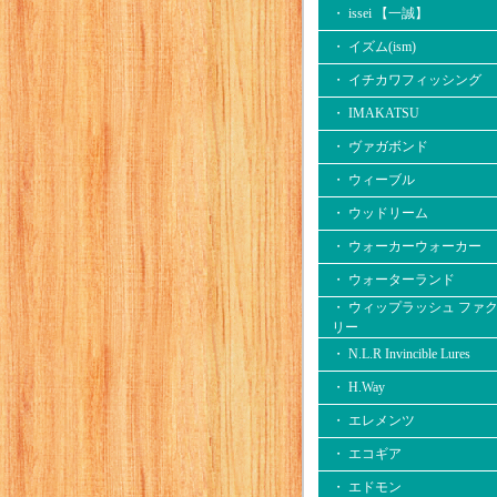
・ issei 【一誠】
・ イズム(ism)
・ イチカワフィッシング
・ IMAKATSU
・ ヴァガボンド
・ ウィーブル
・ ウッドリーム
・ ウォーカーウォーカー
・ ウォーターランド
・ ウィップラッシュ ファ
リー
・ N.L.R Invincible Lures
・ H.Way
・ エレメンツ
・ エコギア
・ エドモン