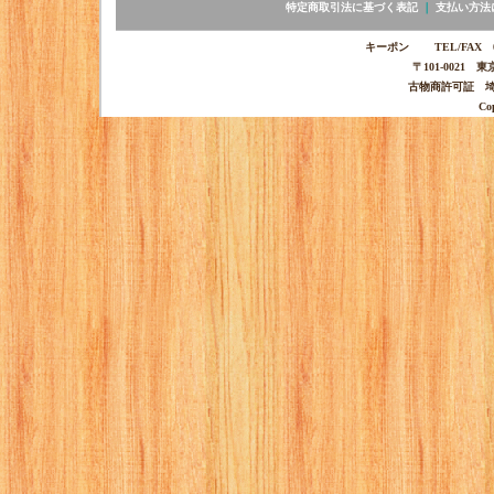
特定商取引法に基づく表記
｜
支払い方法
キーポン TEL/FAX 03-
〒101-0021 
古物商許可証 埼玉
Co