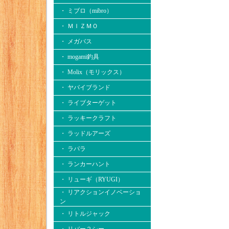
・ ミブロ（mibro）
・ ＭＩＺＭＯ
・ メガバス
・ mogami釣具
・ Molix（モリックス）
・ ヤバイブランド
・ ライブターゲット
・ ラッキークラフト
・ ラッドルアーズ
・ ラパラ
・ ランカーハント
・ リューギ（RYUGI）
・ リアクションイノベーショ
ン
・ リトルジャック