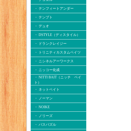
・ テンフィートアンダー
・ テンプト
・ デュオ
・ DSTYLE（ディスタイル）
・ ドランクレイジー
・ トリニティカスタムベイツ
・ ニシネルアーワークス
・ ニッコー化成
・ NITTI BAIT（ニッチ ベイ
ト）
・ ネットベイト
・ ノーマン
・ NOIKE
・ ノリーズ
・ バスパズル