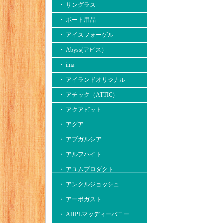
・ サングラス
・ ボート用品
・ アイスフォーゲル
・ Abyss(アビス）
・ ima
・ アイランドオリジナル
・ アチック（ATTIC）
・ アクアビット
・ アグア
・ アブガルシア
・ アルフハイト
・ アユムプロダクト
・ アンクルジョッシュ
・ アーボガスト
・ AHPLマッディーバニー