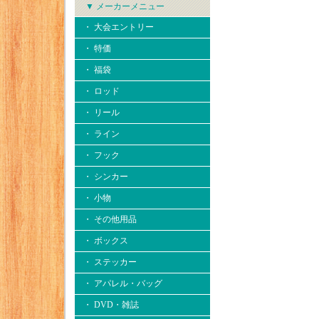
▼ メーカーメニュー
・ 大会エントリー
・ 特価
・ 福袋
・ ロッド
・ リール
・ ライン
・ フック
・ シンカー
・ 小物
・ その他用品
・ ボックス
・ ステッカー
・ アパレル・バッグ
・ DVD・雑誌