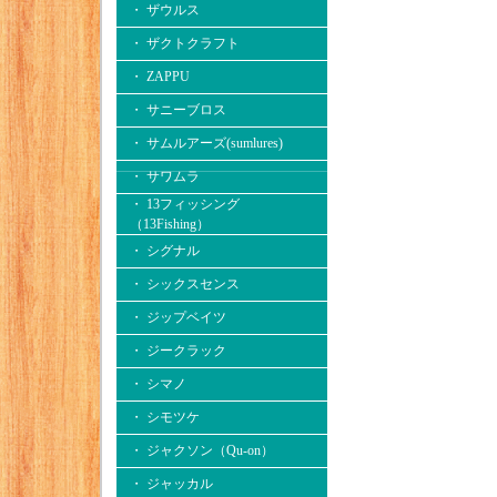
・ ザウルス
・ ザクトクラフト
・ ZAPPU
・ サニーブロス
・ サムルアーズ(sumlures)
・ サワムラ
・ 13フィッシング
（13Fishing）
・ シグナル
・ シックスセンス
・ ジップベイツ
・ ジークラック
・ シマノ
・ シモツケ
・ ジャクソン（Qu-on）
・ ジャッカル