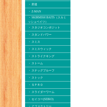
・ 邪道
・ Z-MAN
・ SKIRMISH BAITS（スカミ
ッシュベイツ）
・ スタジオコンポジット
・ スタンドパワー
・ スミス
・ スミスウィック
・ ストライクキング
・ ストーム
・ スナッグプルーフ
・ ストック
・ ＳＰＲＯ
・ スライダーワーム
・ セイコー(SEIKO)
・ Ｚファクトリー