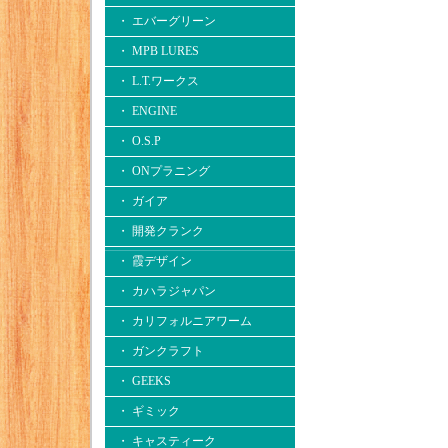
・ エバーグリーン
・ MPB LURES
・ L.T.ワークス
・ ENGINE
・ O.S.P
・ ONプラニング
・ ガイア
・ 開発クランク
・ 霞デザイン
・ カハラジャパン
・ カリフォルニアワーム
・ ガンクラフト
・ GEEKS
・ ギミック
・ キャスティーク