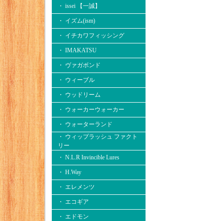
・ issei 【一誠】
・ イズム(ism)
・ イチカワフィッシング
・ IMAKATSU
・ ヴァガボンド
・ ウィーブル
・ ウッドリーム
・ ウォーカーウォーカー
・ ウォーターランド
・ ウィップラッシュ ファクト
リー
・ N.L.R Invincible Lures
・ H.Way
・ エレメンツ
・ エコギア
・ エドモン