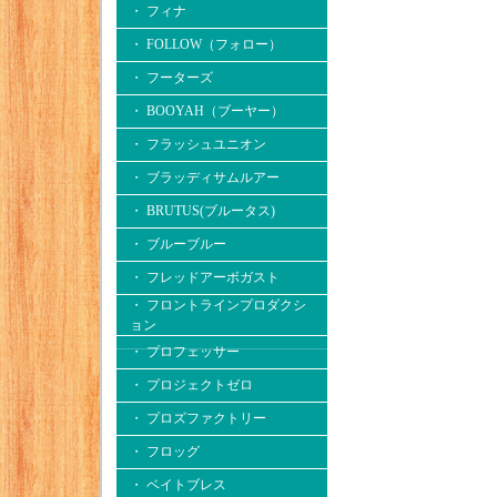
・ フィナ
・ FOLLOW（フォロー）
・ フーターズ
・ BOOYAH（ブーヤー）
・ フラッシュユニオン
・ ブラッディサムルアー
・ BRUTUS(ブルータス)
・ ブルーブルー
・ フレッドアーボガスト
・ フロントラインプロダクシ
ョン
・ プロフェッサー
・ プロジェクトゼロ
・ プロズファクトリー
・ フロッグ
・ ベイトブレス