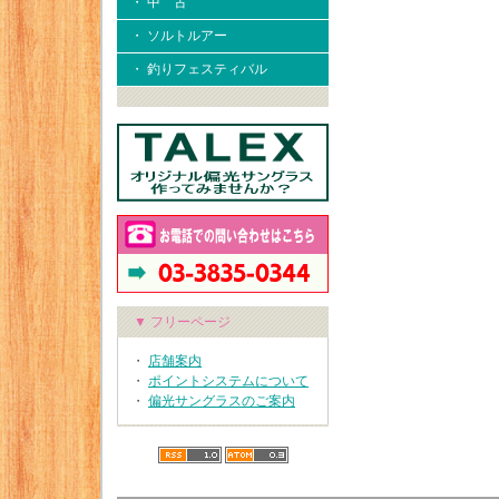
・ 中 古
・ ソルトルアー
・ 釣りフェスティバル
▼ フリーページ
・
店舗案内
・
ポイントシステムについて
・
偏光サングラスのご案内