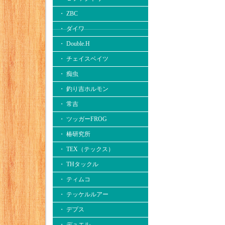
・ ZBC
・ ダイワ
・ Double.H
・ チェイスベイツ
・ 痴虫
・ 釣り吉ホルモン
・ 常吉
・ ツッガーFROG
・ 椿研究所
・ TEX（テックス）
・ THタックル
・ ティムコ
・ テッケルルアー
・ デプス
・ デュエル