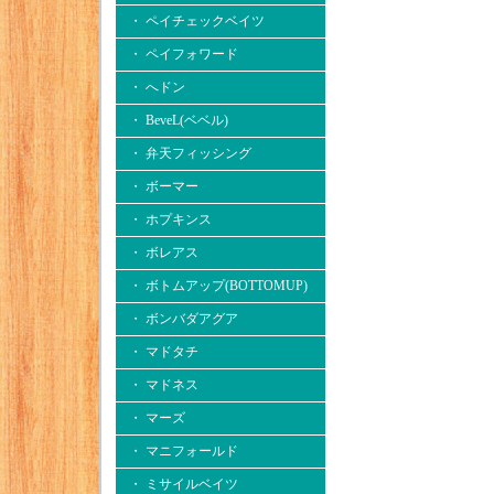
・ ペイチェックベイツ
・ ペイフォワード
・ へドン
・ BeveL(ベベル)
・ 弁天フィッシング
・ ボーマー
・ ホプキンス
・ ボレアス
・ ボトムアップ(BOTTOMUP)
・ ボンバダアグア
・ マドタチ
・ マドネス
・ マーズ
・ マニフォールド
・ ミサイルベイツ