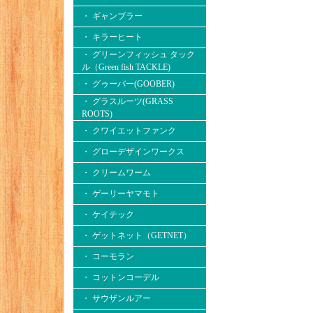
・ ギャンブラー
・ キラーヒート
・ グリーンフィッシュ タック
ル（Green fish TACKLE)
・ グゥーバー(GOOBER)
・ グラスルーツ(GRASS
ROOTS)
・ クワイエットファンク
・ グローデザインワークス
・ クリームワーム
・ ゲーリーヤマモト
・ ケイテック
・ ゲットネット（GETNET）
・ コーモラン
・ コットンコーデル
・ サウザンルアー