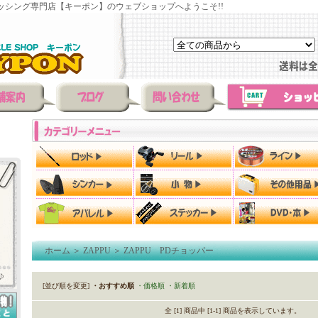
ッシング専門店【キーポン】のウェブショップへようこそ!!
ホーム
＞
ZAPPU
＞
ZAPPU PDチョッパー
[並び順を変更]
・おすすめ順
・価格順
・新着順
全 [1] 商品中 [1-1] 商品を表示しています。