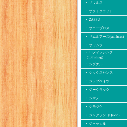
・ ザウルス
・ ザクトクラフト
・ ZAPPU
・ サニーブロス
・ サムルアーズ(sumlures)
・ サワムラ
・ 13フィッシング
（13Fishing）
・ シグナル
・ シックスセンス
・ ジップベイツ
・ ジークラック
・ シマノ
・ シモツケ
・ ジャクソン（Qu-on）
・ ジャッカル