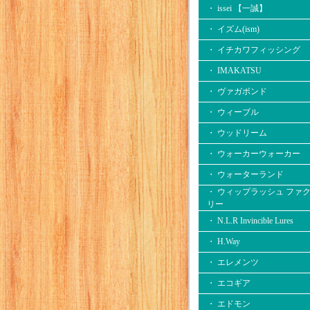
・ issei 【一誠】
・ イズム(ism)
・ イチカワフィッシング
・ IMAKATSU
・ ヴァガボンド
・ ウィーブル
・ ウッドリーム
・ ウォーカーウォーカー
・ ウォーターランド
・ ウィップラッシュ ファ
リー
・ N.L.R Invincible Lures
・ H.Way
・ エレメンツ
・ エコギア
・ エドモン