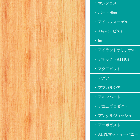
・ サングラス
・ ボート用品
・ アイスフォーゲル
・ Abyss(アビス）
・ ima
・ アイランドオリジナル
・ アチック（ATTIC）
・ アクアビット
・ アグア
・ アブガルシア
・ アルフハイト
・ アユムプロダクト
・ アンクルジョッシュ
・ アーボガスト
・ AHPLマッディーバニー