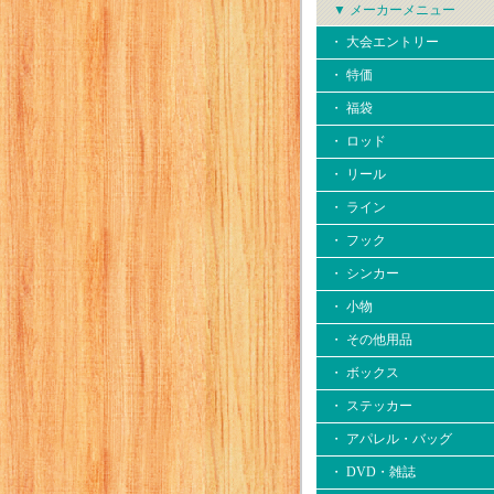
▼ メーカーメニュー
・ 大会エントリー
・ 特価
・ 福袋
・ ロッド
・ リール
・ ライン
・ フック
・ シンカー
・ 小物
・ その他用品
・ ボックス
・ ステッカー
・ アパレル・バッグ
・ DVD・雑誌