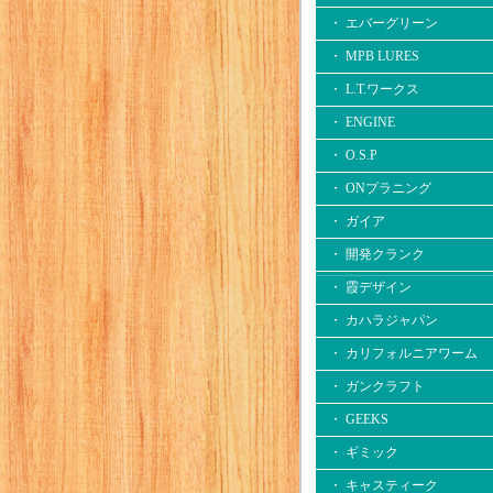
・ エバーグリーン
・ MPB LURES
・ L.T.ワークス
・ ENGINE
・ O.S.P
・ ONプラニング
・ ガイア
・ 開発クランク
・ 霞デザイン
・ カハラジャパン
・ カリフォルニアワーム
・ ガンクラフト
・ GEEKS
・ ギミック
・ キャスティーク