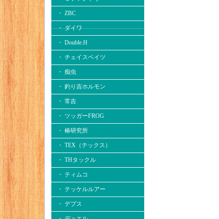
・ ZBC
・ ダイワ
・ Double.H
・ チェイスベイツ
・ 痴虫
・ 釣り吉ホルモン
・ 常吉
・ ツッガーFROG
・ 椿研究所
・ TEX（テックス）
・ THタックル
・ ティムコ
・ テッケルルアー
・ デプス
・ デュエル