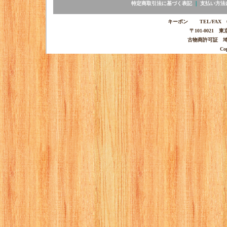
特定商取引法に基づく表記
｜
支払い方法
キーポン TEL/FAX 03-
〒101-0021 
古物商許可証 埼玉
Co