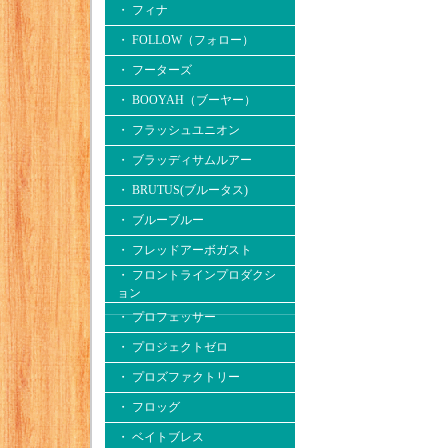
・ フィナ
・ FOLLOW（フォロー）
・ フーターズ
・ BOOYAH（ブーヤー）
・ フラッシュユニオン
・ ブラッディサムルアー
・ BRUTUS(ブルータス)
・ ブルーブルー
・ フレッドアーボガスト
・ フロントラインプロダクシ
ョン
・ プロフェッサー
・ プロジェクトゼロ
・ プロズファクトリー
・ フロッグ
・ ベイトブレス