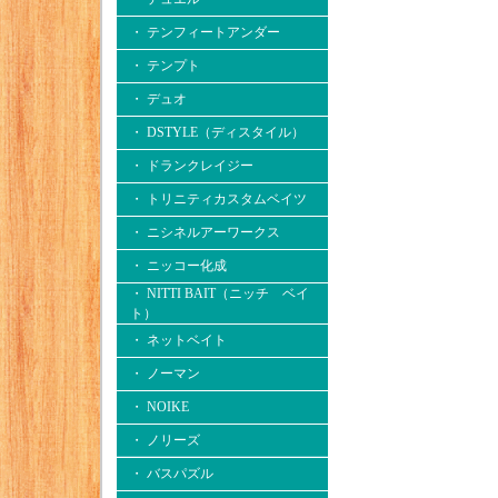
・ テンフィートアンダー
・ テンプト
・ デュオ
・ DSTYLE（ディスタイル）
・ ドランクレイジー
・ トリニティカスタムベイツ
・ ニシネルアーワークス
・ ニッコー化成
・ NITTI BAIT（ニッチ ベイ
ト）
・ ネットベイト
・ ノーマン
・ NOIKE
・ ノリーズ
・ バスパズル