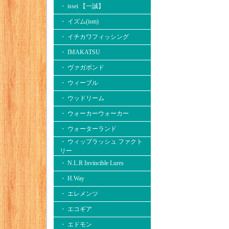
・ issei 【一誠】
・ イズム(ism)
・ イチカワフィッシング
・ IMAKATSU
・ ヴァガボンド
・ ウィーブル
・ ウッドリーム
・ ウォーカーウォーカー
・ ウォーターランド
・ ウィップラッシュ ファクト
リー
・ N.L.R Invincible Lures
・ H.Way
・ エレメンツ
・ エコギア
・ エドモン