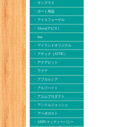
・ サングラス
・ ボート用品
・ アイスフォーゲル
・ Abyss(アビス）
・ ima
・ アイランドオリジナル
・ アチック（ATTIC）
・ アクアビット
・ アグア
・ アブガルシア
・ アルフハイト
・ アユムプロダクト
・ アンクルジョッシュ
・ アーボガスト
・ AHPLマッディーバニー