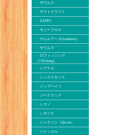
・ ザウルス
・ ザクトクラフト
・ ZAPPU
・ サニーブロス
・ サムルアーズ(sumlures)
・ サワムラ
・ 13フィッシング
（13Fishing）
・ シグナル
・ シックスセンス
・ ジップベイツ
・ ジークラック
・ シマノ
・ シモツケ
・ ジャクソン（Qu-on）
・ ジャッカル