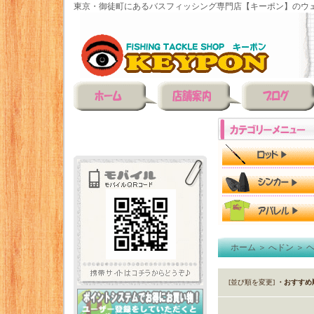
東京・御徒町にあるバスフィッシング専門店【キーポン】のウェ
ホーム
＞
へドン
＞
[並び順を変更]
・おすすめ