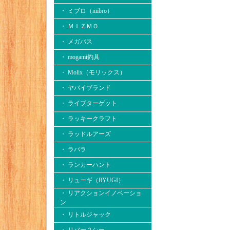
・ ミブロ（mibro）
・ ＭＩＺＭＯ
・ メガバス
・ mogami釣具
・ Molix（モリックス）
・ ヤバイブランド
・ ライブターゲット
・ ラッキークラフト
・ ラッドルアーズ
・ ラパラ
・ ランカーハント
・ リューギ（RYUGI）
・ リアクションイノベーショ
ン
・ リトルジャック