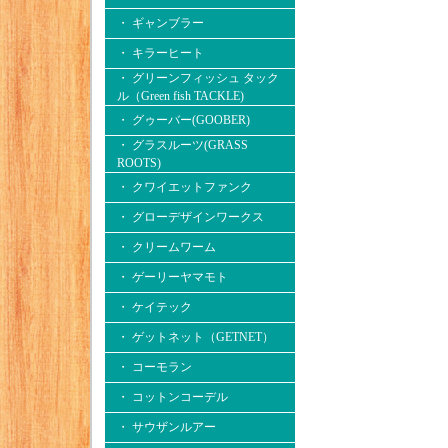
・ ギャンブラー
・ キラーヒート
・ グリーンフィッシュ タック
ル（Green fish TACKLE)
・ グゥーバー(GOOBER)
・ グラスルーツ(GRASS
ROOTS)
・ クワイエットファンク
・ グローデザインワークス
・ クリームワーム
・ ゲーリーヤマモト
・ ケイテック
・ ゲットネット（GETNET）
・ コーモラン
・ コットンコーデル
・ サウザンルアー