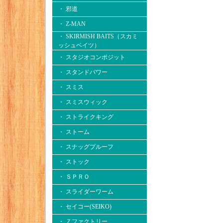
・ 邪道
・ Z-MAN
・ SKIRMISH BAITS（スカミ
ッシュベイツ）
・ スタジオコンポジット
・ スタンドパワー
・ スミス
・ スミスウィック
・ ストライクキング
・ ストーム
・ スナッグプルーフ
・ ストック
・ ＳＰＲＯ
・ スライダーワーム
・ セイコー(SEIKO)
・ Ｚファクトリー