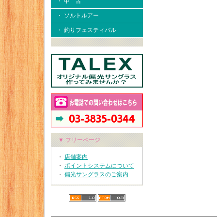
・ 中 古
・ ソルトルアー
・ 釣りフェスティバル
▼ フリーページ
・
店舗案内
・
ポイントシステムについて
・
偏光サングラスのご案内