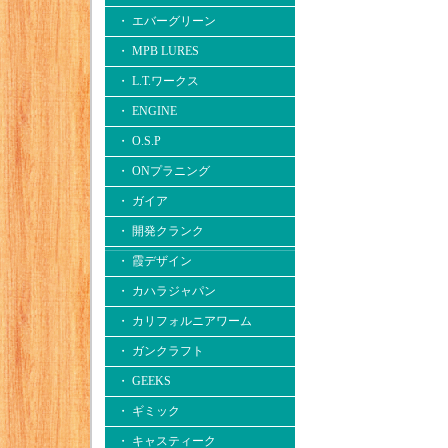
・ エバーグリーン
・ MPB LURES
・ L.T.ワークス
・ ENGINE
・ O.S.P
・ ONプラニング
・ ガイア
・ 開発クランク
・ 霞デザイン
・ カハラジャパン
・ カリフォルニアワーム
・ ガンクラフト
・ GEEKS
・ ギミック
・ キャスティーク