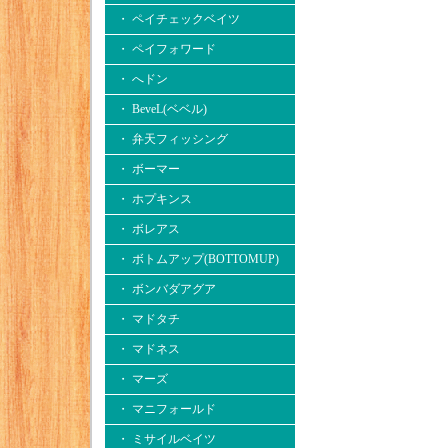
・ ペイチェックベイツ
・ ペイフォワード
・ へドン
・ BeveL(ベベル)
・ 弁天フィッシング
・ ボーマー
・ ホプキンス
・ ボレアス
・ ボトムアップ(BOTTOMUP)
・ ボンバダアグア
・ マドタチ
・ マドネス
・ マーズ
・ マニフォールド
・ ミサイルベイツ