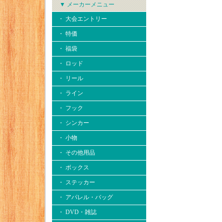
▼ メーカーメニュー
・ 大会エントリー
・ 特価
・ 福袋
・ ロッド
・ リール
・ ライン
・ フック
・ シンカー
・ 小物
・ その他用品
・ ボックス
・ ステッカー
・ アパレル・バッグ
・ DVD・雑誌